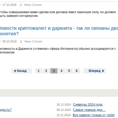
17.11.2018
Иван Сюткин
тобы совершаемая вами сделка или договор имел законную силу, он должен
ыть заверен нотариусом.
Новости криптовалют и даркнета - так ли связаны дв
понятия?
30.10.2018
Иван Сюткин
ктивность в Даркнете («темная» сфера Интернета) обычно ассоциируется с
иткоином.
Назад
1
2
3
4
5
6
Вперед
Символы 2024 года
20.12.2024
радость?
Самые темные дни…
06.12.2024
Все зависит только от тебя!
22.11.2024