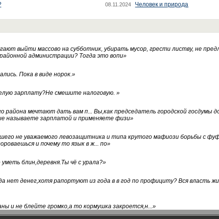
?
Человек и природа
08.11.2024
ают выйти массово на субботник, убирать мусор, грести листву, не пред
 районной администрации? Тогда это вопи
»
лись. Пока в виде норок.
»
белую зарплату?Не смешите налоговую.
»
го района мечтают дать вам п... Вы,как председатель городской госдумы 
ые называете зарплатой и применяете физи
»
нашего не уважаемого левозащитника и типа крутого мафиози борьбы с 
ороваешься и почему то язык в ж... по
»
уметь блин,деревня.Ты чё с урала?
»
а нет денег,хотя рапортуют из года в в год по профициту? Вся власть жи
ны и не блейте громко,а то кормушка закроется,н...
»