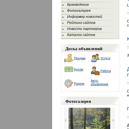
Краеведение
Фотогалерея
Информер новостей
С
Рейтинг сайтов
с
Новости партнеров
Каталог сайтов
Доска объявлений
З
Продам
Услуги
Куплю
Работа
Авто-
Разное
объявления
С
н
Фотогалерея
Д