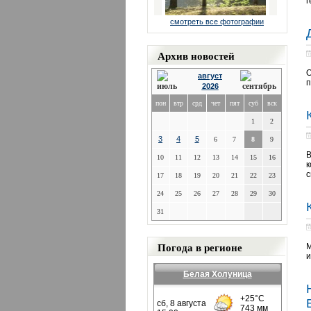
г
смотреть все фотографии
Архив новостей
О
август
п
2026
пон
втр
срд
чет
пят
суб
вск
1
2
3
4
5
6
7
8
9
В
10
11
12
13
14
15
16
к
с
17
18
19
20
21
22
23
24
25
26
27
28
29
30
31
Погода в регионе
М
и
Белая Холуница