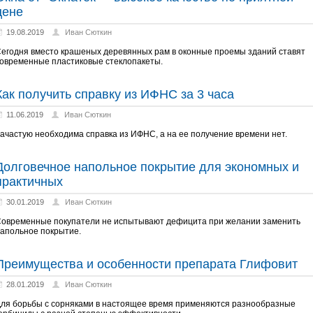
цене
19.08.2019
Иван Сюткин
егодня вместо крашеных деревянных рам в оконные проемы зданий ставят
овременные пластиковые стеклопакеты.
Как получить справку из ИФНС за 3 часа
11.06.2019
Иван Сюткин
ачастую необходима справка из ИФНС, а на ее получение времени нет.
Долговечное напольное покрытие для экономных и
практичных
30.01.2019
Иван Сюткин
овременные покупатели не испытывают дефицита при желании заменить
апольное покрытие.
Преимущества и особенности препарата Глифовит
28.01.2019
Иван Сюткин
ля борьбы с сорняками в настоящее время применяются разнообразные