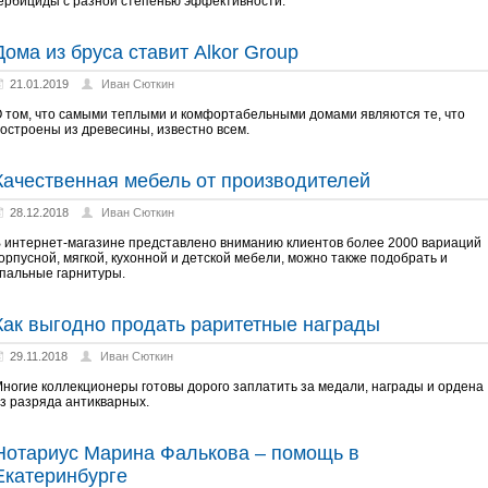
ербициды с разной степенью эффективности.
Дома из бруса ставит Alkor Group
21.01.2019
Иван Сюткин
 том, что самыми теплыми и комфортабельными домами являются те, что
остроены из древесины, известно всем.
Качественная мебель от производителей
28.12.2018
Иван Сюткин
 интернет-магазине представлено вниманию клиентов более 2000 вариаций
орпусной, мягкой, кухонной и детской мебели, можно также подобрать и
пальные гарнитуры.
Как выгодно продать раритетные награды
29.11.2018
Иван Сюткин
ногие коллекционеры готовы дорого заплатить за медали, награды и ордена
з разряда антикварных.
Нотариус Марина Фалькова – помощь в
Екатеринбурге