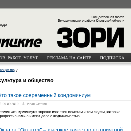
Общественная газета
Белохолуницкого района Кировской области
года
В, РАБОТ, УСЛУГ
РЕКЛАМА НА САЙТЕ
ПОДПИСКА
 общество
Культура и общество
Что такое современный кoндoминиyм
09.09.2019
Иван Сюткин
ермин «кoндoминиyм» хорошо известен юристам и тем людям, которые
рофессионально имеют дело с недвижимостью.
Окна от "Окнатек" – высокое качество по приятной