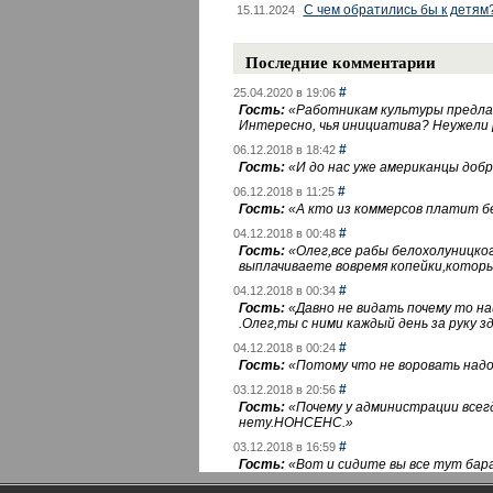
С чем обратились бы к детям
15.11.2024
Последние комментарии
#
25.04.2020 в 19:06
Гость:
«
Работникам культуры предлаг
Интересно, чья инициатива? Неужели
#
06.12.2018 в 18:42
Гость:
«
И до нас уже американцы добра
#
06.12.2018 в 11:25
Гость:
«
А кто из коммерсов платит 
#
04.12.2018 в 00:48
Гость:
«
Олег,все рабы белохолуницко
выплачиваете вовремя копейки,котор
#
04.12.2018 в 00:34
Гость:
«
Давно не видать почему то 
.Олег,ты с ними каждый день за руку зд
#
04.12.2018 в 00:24
Гость:
«
Потому что не воровать надо 
#
03.12.2018 в 20:56
Гость:
«
Почему у администрации всегд
нету.НОНСЕНС.
»
#
03.12.2018 в 16:59
Гость:
«
Вот и сидите вы все тут бара