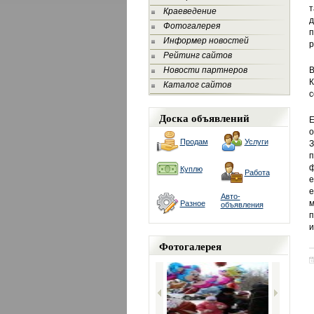
т
Краеведение
д
Фотогалерея
п
Информер новостей
р
Рейтинг сайтов
Новости партнеров
В
К
Каталог сайтов
с
Доска объявлений
Е
о
Продам
Услуги
З
п
ф
Куплю
Работа
е
е
Авто-
м
Разное
объявления
п
и
Фотогалерея