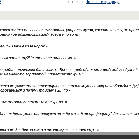
?
Человек и природа
08.11.2024
ают выйти массово на субботник, убирать мусор, грести листву, не пред
 районной администрации? Тогда это вопи
»
лись. Пока в виде норок.
»
белую зарплату?Не смешите налоговую.
»
го района мечтают дать вам п... Вы,как председатель городской госдумы 
ые называете зарплатой и применяете физи
»
нашего не уважаемого левозащитника и типа крутого мафиози борьбы с 
ороваешься и почему то язык в ж... по
»
уметь блин,деревня.Ты чё с урала?
»
а нет денег,хотя рапортуют из года в в год по профициту? Вся власть жи
ны и не блейте громко,а то кормушка закроется,н...
»