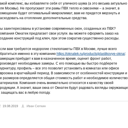
акой комплекс, вы избавляете себя от уличного шума (а это весьма актуально
ля Москвы). Не пропускают эти рамы ПВХ тепло и сквозняки – а значит, в
омещении будет оптимальный микроклимат, вам не придется мерзнуть и
асходовать на отопление дополнительные средства.
ы заинтересованы в установке современных окон, созданных из ПВХ?
омпания Окнатек предлагает свои услуги. вы можете оформить заказ на
оздание конструкций под ключ, при этом сократив существенно расходы.
сли вам требуются недорогие стеклопакеты ПВХ в Москве, лучше всего
братиться именно в эту компанию
https://oknatek.ru/products/plastikovye-okna/
.
амерщик прибудет к вам в назначенное время, оценит фронт работ,
роизведет необходимые замеры. С его помощью вы быстро подберете
урнитуру, профиль – все это позволит установить в комнатах или офисе
вроокна в кратчайший период. В зависимости от особенностей конструкции и
е размеров определяется общая стоимость работ и необходимое количество
атериалов. Компания очень внимательно относится к качеству своей
родукции. А значит, ваши окна от Окнатек будут радовать взгляды окружающи
 защищать вас в любую погоду.
19.08.2019
Иван Сюткин