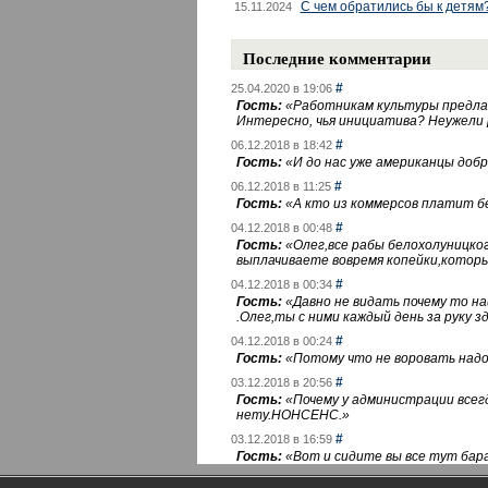
С чем обратились бы к детям
15.11.2024
Последние комментарии
#
25.04.2020 в 19:06
Гость:
«
Работникам культуры предлаг
Интересно, чья инициатива? Неужели
#
06.12.2018 в 18:42
Гость:
«
И до нас уже американцы добра
#
06.12.2018 в 11:25
Гость:
«
А кто из коммерсов платит 
#
04.12.2018 в 00:48
Гость:
«
Олег,все рабы белохолуницко
выплачиваете вовремя копейки,котор
#
04.12.2018 в 00:34
Гость:
«
Давно не видать почему то 
.Олег,ты с ними каждый день за руку зд
#
04.12.2018 в 00:24
Гость:
«
Потому что не воровать надо 
#
03.12.2018 в 20:56
Гость:
«
Почему у администрации всегд
нету.НОНСЕНС.
»
#
03.12.2018 в 16:59
Гость:
«
Вот и сидите вы все тут бара