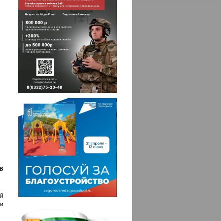
в
й
ти