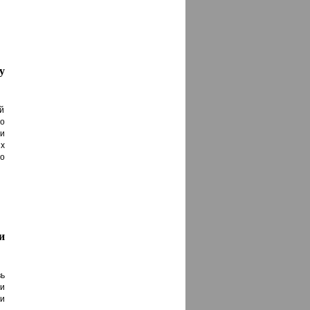
у
й
о
и
х
о
и
ь
ри
и