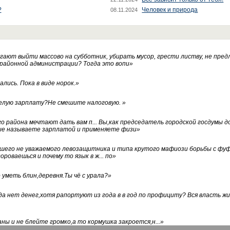
?
Человек и природа
08.11.2024
ают выйти массово на субботник, убирать мусор, грести листву, не пред
 районной администрации? Тогда это вопи
»
лись. Пока в виде норок.
»
белую зарплату?Не смешите налоговую.
»
го района мечтают дать вам п... Вы,как председатель городской госдумы 
ые называете зарплатой и применяете физи
»
нашего не уважаемого левозащитника и типа крутого мафиози борьбы с 
ороваешься и почему то язык в ж... по
»
уметь блин,деревня.Ты чё с урала?
»
а нет денег,хотя рапортуют из года в в год по профициту? Вся власть жи
ны и не блейте громко,а то кормушка закроется,н...
»