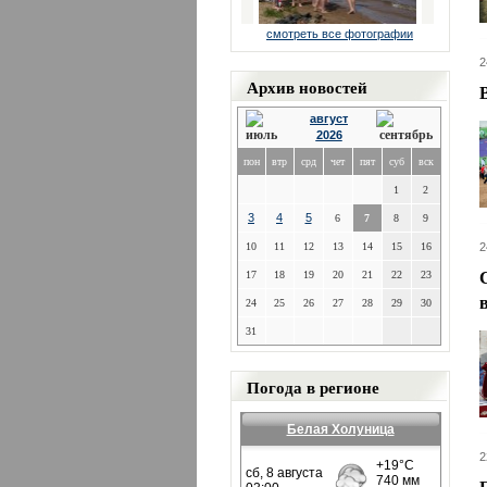
смотреть все фотографии
2
Архив новостей
август
2026
пон
втр
срд
чет
пят
суб
вск
1
2
3
4
5
6
7
8
9
10
11
12
13
14
15
16
2
17
18
19
20
21
22
23
24
25
26
27
28
29
30
31
Погода в регионе
Белая Холуница
2