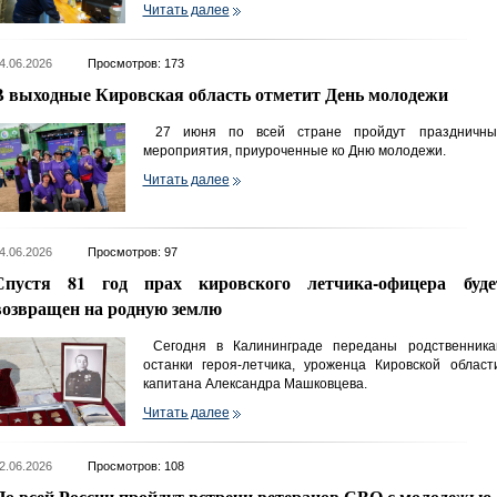
Читать далее
4.06.2026
Просмотров: 173
В выходные Кировская область отметит День молодежи
27 июня по всей стране пройдут праздничны
мероприятия, приуроченные ко Дню молодежи.
Читать далее
4.06.2026
Просмотров: 97
Спустя 81 год прах кировского летчика-офицера буде
возвращен на родную землю
Сегодня в Калининграде переданы родственника
останки героя-летчика, уроженца Кировской области
капитана Александра Машковцева.
Читать далее
2.06.2026
Просмотров: 108
По всей России пройдут встречи ветеранов СВО с молодежью