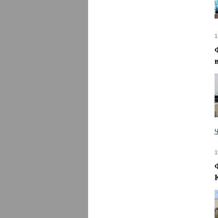
1
Ч
1