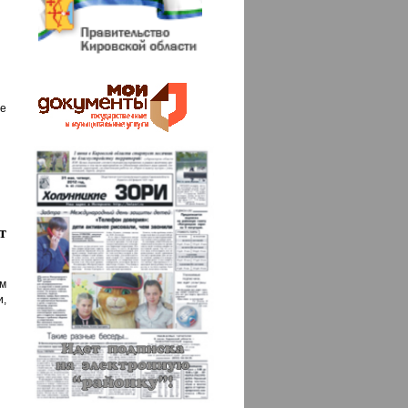
е
т
м
,