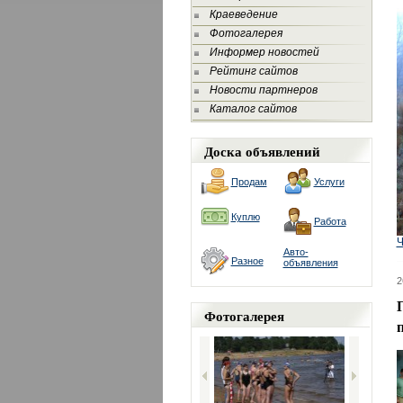
Краеведение
Фотогалерея
Информер новостей
Рейтинг сайтов
Новости партнеров
Каталог сайтов
Доска объявлений
Продам
Услуги
Куплю
Работа
Ч
Авто-
Разное
объявления
2
Фотогалерея