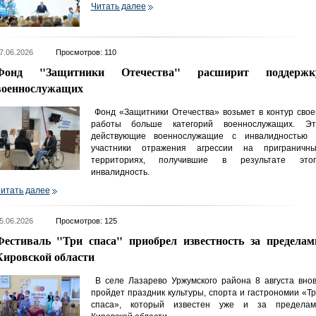
Читать далее
7.06.2026
Просмотров: 110
Фонд "Защитники Отечества" расширит поддержк
военнослужащих
Фонд «Защитники Отечества» возьмет в контур свое
работы больше категорий военнослужащих. Эт
действующие военнослужащие с инвалидностью 
участники отражения агрессии на приграничны
территориях, получившие в результате этог
инвалидность.
итать далее
5.06.2026
Просмотров: 125
Фестиваль "Три спаса" приобрел известность за пределам
Кировской области
В селе Лазарево Уржумского района 8 августа внов
пройдет праздник культуры, спорта и гастрономии «Т
спаса», который известен уже и за пределам