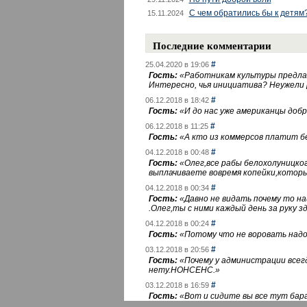
С чем обратились бы к детям
15.11.2024
Последние комментарии
#
25.04.2020 в 19:06
Гость:
«
Работникам культуры предлаг
Интересно, чья инициатива? Неужели
#
06.12.2018 в 18:42
Гость:
«
И до нас уже американцы добра
#
06.12.2018 в 11:25
Гость:
«
А кто из коммерсов платит 
#
04.12.2018 в 00:48
Гость:
«
Олег,все рабы белохолуницко
выплачиваете вовремя копейки,котор
#
04.12.2018 в 00:34
Гость:
«
Давно не видать почему то 
.Олег,ты с ними каждый день за руку зд
#
04.12.2018 в 00:24
Гость:
«
Потому что не воровать надо 
#
03.12.2018 в 20:56
Гость:
«
Почему у администрации всегд
нету.НОНСЕНС.
»
#
03.12.2018 в 16:59
Гость:
«
Вот и сидите вы все тут бара