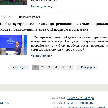
Кировской области.
Читать далее
5.06.2026
Просмотров: 121
От благоустройства пляжа до реновации жилья: кировчан
вносят предложения в новую Народную программу
Экспертный совет «Единой России» представи
предложения в новую Народную программу, которы
проработали с учётом необходимости преодолени
семи вызовов, стоящих перед страной.
Читать далее
Назад
1
2
3
4
5
6
Вперед
Символы 2024 года
20.12.2024
радость?
Самые темные дни…
06.12.2024
Все зависит только от тебя!
22.11.2024