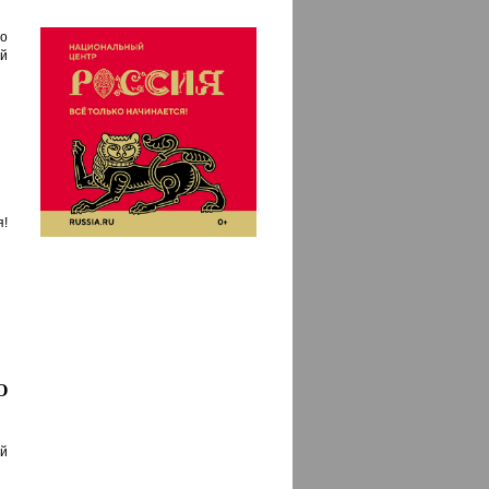
о
й
!
О
й