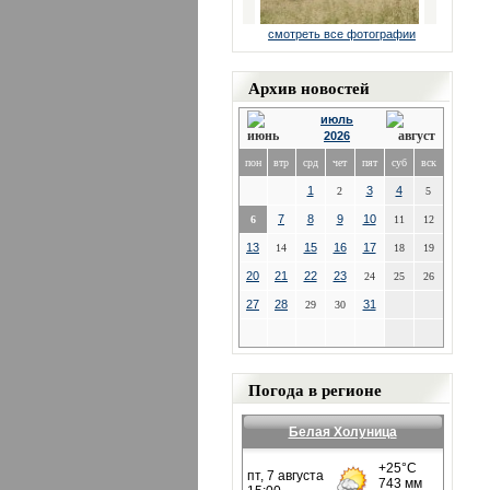
смотреть все фотографии
Архив новостей
июль
2026
пон
втр
срд
чет
пят
суб
вск
1
3
4
2
5
7
8
9
10
6
11
12
13
15
16
17
14
18
19
20
21
22
23
24
25
26
27
28
31
29
30
Погода в регионе
Белая Холуница