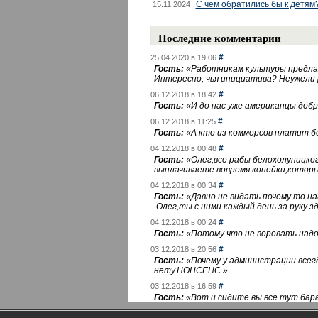
С чем обратились бы к детям
15.11.2024
Последние комментарии
#
25.04.2020 в 19:06
Гость:
«
Работникам культуры предлаг
Интересно, чья инициатива? Неужели
#
06.12.2018 в 18:42
Гость:
«
И до нас уже американцы добра
#
06.12.2018 в 11:25
Гость:
«
А кто из коммерсов платит 
#
04.12.2018 в 00:48
Гость:
«
Олег,все рабы белохолуницко
выплачиваете вовремя копейки,котор
#
04.12.2018 в 00:34
Гость:
«
Давно не видать почему то 
.Олег,ты с ними каждый день за руку зд
#
04.12.2018 в 00:24
Гость:
«
Потому что не воровать надо 
#
03.12.2018 в 20:56
Гость:
«
Почему у администрации всегд
нету.НОНСЕНС.
»
#
03.12.2018 в 16:59
Гость:
«
Вот и сидите вы все тут бара