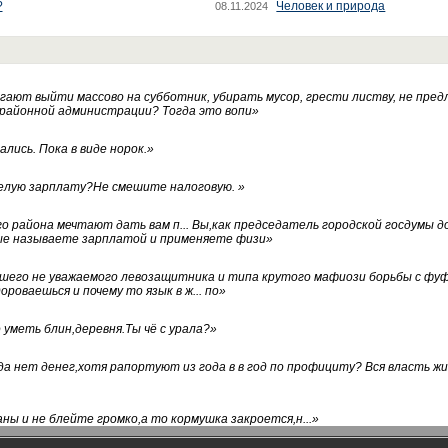
?
Человек и природа
08.11.2024
ают выйти массово на субботник, убирать мусор, грести листву, не пред
 районной администрации? Тогда это вопи
»
лись. Пока в виде норок.
»
белую зарплату?Не смешите налоговую.
»
го района мечтают дать вам п... Вы,как председатель городской госдумы 
ые называете зарплатой и применяете физи
»
нашего не уважаемого левозащитника и типа крутого мафиози борьбы с 
ороваешься и почему то язык в ж... по
»
уметь блин,деревня.Ты чё с урала?
»
а нет денег,хотя рапортуют из года в в год по профициту? Вся власть жи
ны и не блейте громко,а то кормушка закроется,н...
»