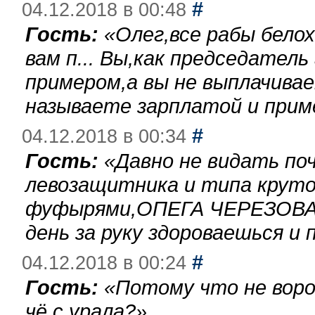
#
04.12.2018 в 00:48
Гость:
«
Олег,все рабы бело
вам п... Вы,как председател
примером,а вы не выплачива
называете зарплатой и при
#
04.12.2018 в 00:34
Гость:
«
Давно не видать по
левозащитника и типа круто
фуфырями,ОПЕГА ЧЕРЕЗОВА-
день за руку здороваешься и п
#
04.12.2018 в 00:24
Гость:
«
Потому что не воро
чё с урала?
»