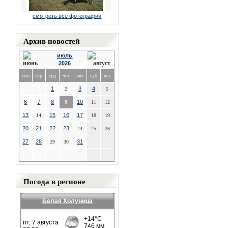
смотреть все фотографии
Архив новостей
июль
2026
пон
втр
срд
чет
пят
суб
вск
1
3
4
2
5
6
7
8
10
9
11
12
13
15
16
17
14
18
19
20
21
22
23
24
25
26
27
28
31
29
30
Погода в регионе
Белая Холуница