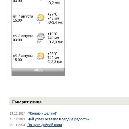
Говорит улица
"Желаю и делаю!"
27.12.2024
Чей успех оставил в сердце радость?
13.12.2024
По пути доброй воли
29.11.2024