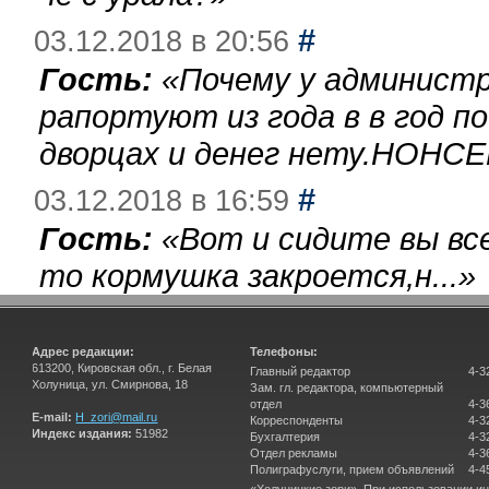
#
03.12.2018 в 20:56
Гость:
«
Почему у администр
рапортуют из года в в год п
дворцах и денег нету.НОНСЕ
#
03.12.2018 в 16:59
Гость:
«
Вот и сидите вы вс
то кормушка закроется,н...
»
Адрес редакции:
Телефоны:
613200, Кировская обл., г. Белая
Главный редактор
4-3
Холуница, ул. Смирнова, 18
Зам. гл. редактора, компьютерный
отдел
4-3
E-mail:
H_zori@mail.ru
Корреспонденты
4-3
Индекс издания:
51982
Бухгалтерия
4-3
Отдел рекламы
4-3
Полиграфуслуги, прием объявлений
4-4