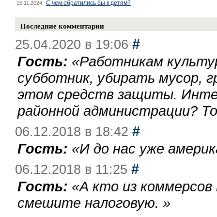
С чем обратились бы к детям?
15.11.2024
Последние комментарии
#
25.04.2020 в 19:06
Гость:
«
Работникам культу
субботник, убирать мусор, г
этом средств защиты. Инте
районной администрации? То
#
06.12.2018 в 18:42
Гость:
«
И до нас уже америк
#
06.12.2018 в 11:25
Гость:
«
А кто из коммерсов
смешите налоговую.
»