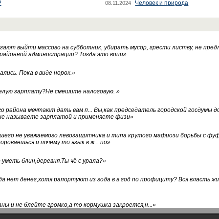
?
Человек и природа
08.11.2024
ают выйти массово на субботник, убирать мусор, грести листву, не пред
 районной администрации? Тогда это вопи
»
лись. Пока в виде норок.
»
белую зарплату?Не смешите налоговую.
»
го района мечтают дать вам п... Вы,как председатель городской госдумы 
ые называете зарплатой и применяете физи
»
нашего не уважаемого левозащитника и типа крутого мафиози борьбы с 
ороваешься и почему то язык в ж... по
»
уметь блин,деревня.Ты чё с урала?
»
а нет денег,хотя рапортуют из года в в год по профициту? Вся власть жи
ны и не блейте громко,а то кормушка закроется,н...
»