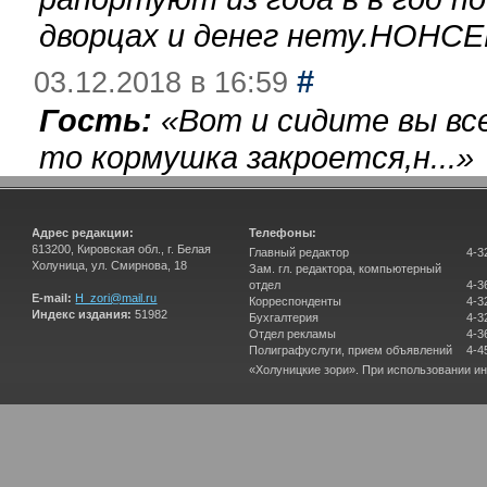
дворцах и денег нету.НОНСЕ
#
03.12.2018 в 16:59
Гость:
«
Вот и сидите вы вс
то кормушка закроется,н...
»
Адрес редакции:
Телефоны:
613200, Кировская обл., г. Белая
Главный редактор
4-3
Холуница, ул. Смирнова, 18
Зам. гл. редактора, компьютерный
отдел
4-3
E-mail:
H_zori@mail.ru
Корреспонденты
4-3
Индекс издания:
51982
Бухгалтерия
4-3
Отдел рекламы
4-3
Полиграфуслуги, прием объявлений
4-4
«Холуницкие зори». При использовании и