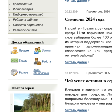
Читать далее
Краеведение
Фотогалерея
20.12.2024
Просмотров: 3854
Информер новостей
Символы 2024 года
Рейтинг сайтов
Новости партнеров
На сайте «Грамота.ру» опре
Каталог сайтов
среди 11-ти вариантов на
слов выбирали более 400 э
Доска объявлений
из которых поддержали «ва
приятная запоминающ
словосочетание или пре
Продам
Услуги
жителей района?
Куплю
Работа
Читать далее
Авто-
Разное
объявления
13.12.2024
Просмотров: 3895
Чей успех оставил в с
Фотогалерея
Близится к завершению оч
поводов для гордости. Л
попросили белохолуничан п
близкого человека – они ра
Читать далее