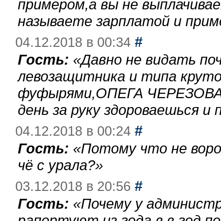
примером,а вы не выплачива
называете зарплатой и при
#
04.12.2018 в 00:34
Гость:
«
Давно не видать по
левозащитника и типа круто
фуфырями,ОПЕГА ЧЕРЕЗОВА-
день за руку здороваешься и п
#
04.12.2018 в 00:24
Гость:
«
Потому что не воро
чё с урала?
»
#
03.12.2018 в 20:56
Гость:
«
Почему у администр
рапортуют из года в в год п