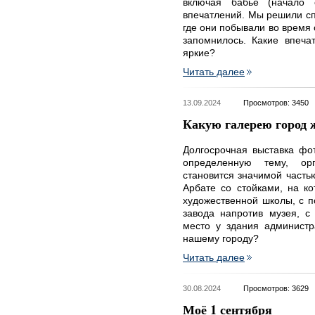
включая бабье (начало 
впечатлений. Мы решили сп
где они побывали во время 
запомнилось. Какие впеча
яркие?
Читать далее
13.09.2024
Просмотров: 3450
Какую галерею город 
Долгосрочная выставка фо
определенную тему, ор
становится значимой часть
Арбате со стойками, на к
художественной школы, с п
завода напротив музея, с
место у здания администр
нашему городу?
Читать далее
30.08.2024
Просмотров: 3629
Моё 1 сентября