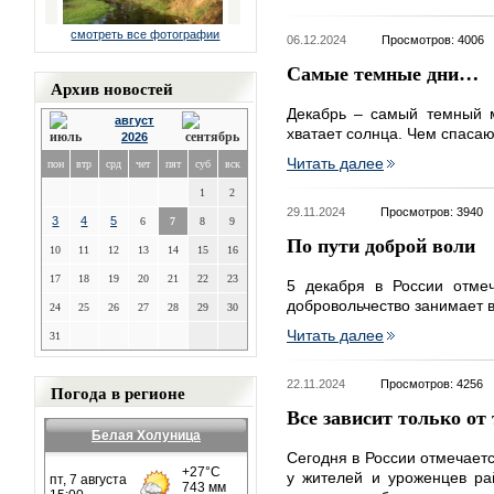
смотреть все фотографии
06.12.2024
Просмотров: 4006
Самые темные дни…
Архив новостей
Декабрь – самый темный м
август
хватает солнца. Чем спасаю
2026
Читать далее
пон
втр
срд
чет
пят
суб
вск
1
2
29.11.2024
Просмотров: 3940
3
4
5
6
7
8
9
По пути доброй воли
10
11
12
13
14
15
16
17
18
19
20
21
22
23
5 декабря в России отмеч
добровольчество занимает 
24
25
26
27
28
29
30
Читать далее
31
22.11.2024
Просмотров: 4256
Погода в регионе
Все зависит только от 
Белая Холуница
Сегодня в России отмечает
у жителей и уроженцев ра