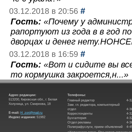
#
03.12.2018 в 20:56
Гость:
«
Почему у администр
рапортуют из года в в год п
дворцах и денег нету.НОНСЕ
#
03.12.2018 в 16:59
Гость:
«
Вот и сидите вы вс
то кормушка закроется,н...
»
Адрес редакции:
Телефоны:
613200, Кировская обл., г. Белая
Главный редактор
4-3
Холуница, ул. Смирнова, 18
Зам. гл. редактора, компьютерный
отдел
4-3
E-mail:
H_zori@mail.ru
Корреспонденты
4-3
Индекс издания:
51982
Бухгалтерия
4-3
Отдел рекламы
4-3
Полиграфуслуги, прием объявлений
4-4