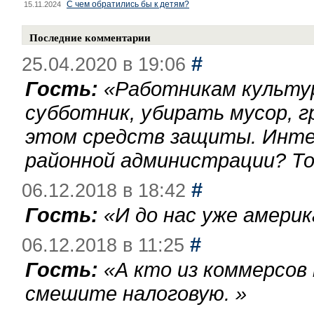
С чем обратились бы к детям?
15.11.2024
Последние комментарии
#
25.04.2020 в 19:06
Гость:
«
Работникам культу
субботник, убирать мусор, г
этом средств защиты. Инте
районной администрации? То
#
06.12.2018 в 18:42
Гость:
«
И до нас уже америк
#
06.12.2018 в 11:25
Гость:
«
А кто из коммерсов
смешите налоговую.
»