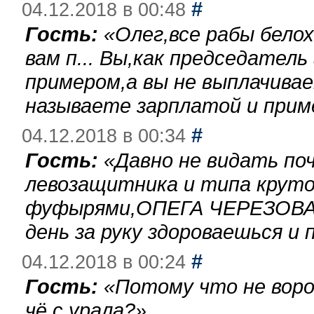
#
04.12.2018 в 00:48
Гость:
«
Олег,все рабы бело
вам п... Вы,как председател
примером,а вы не выплачива
называете зарплатой и при
#
04.12.2018 в 00:34
Гость:
«
Давно не видать по
левозащитника и типа круто
фуфырями,ОПЕГА ЧЕРЕЗОВА-
день за руку здороваешься и п
#
04.12.2018 в 00:24
Гость:
«
Потому что не воро
чё с урала?
»