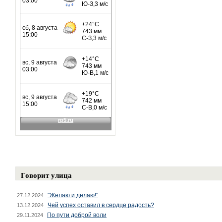
Говорит улица
"Желаю и делаю!"
27.12.2024
Чей успех оставил в сердце радость?
13.12.2024
По пути доброй воли
29.11.2024