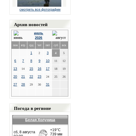
смотреть все фотографии
Архив новостей
июль
2026
пон
втр
срд
чет
пят
суб
вск
1
3
2
4
5
6
7
8
9
10
11
12
13
15
16
17
14
18
19
20
21
22
23
24
25
26
27
28
31
29
30
Погода в регионе
Белая Холуница