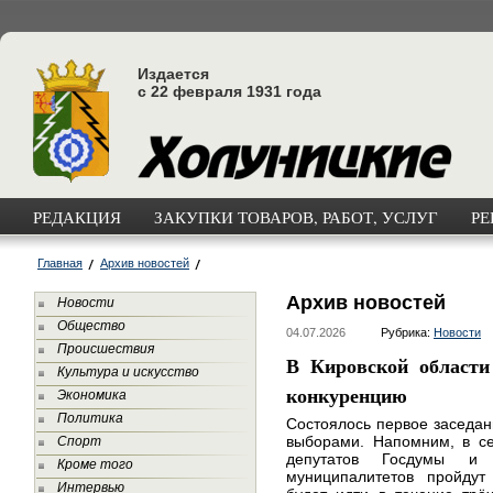
Издается
с 22 февраля 1931 года
РЕДАКЦИЯ
ЗАКУПКИ ТОВАРОВ, РАБОТ, УСЛУГ
РЕ
Главная
Архив новостей
Архив новостей
Новости
Общество
04.07.2026
Рубрика:
Новости
Происшествия
В Кировской област
Культура и искусство
конкуренцию
Экономика
Политика
Состоялось первое заседа
выборами. Напомним, в се
Спорт
депутатов Госдумы и 
Кроме того
муниципалитетов пройдут
Интервью