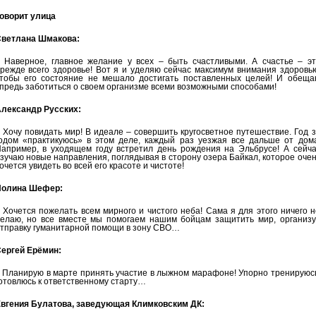
оворит улица
ветлана Шмакова:
 Наверное, главное желание у всех – быть счастливыми. А счастье – эт
режде всего здоровье! Вот я и уделяю сейчас максимум внимания здоровь
тобы его состояние не мешало достигать поставленных целей! И обеща
предь заботиться о своем организме всеми возможными способами!
лександр Русских:
 Хочу повидать мир! В идеале – совершить кругосветное путешествие. Год 
одом «практикуюсь» в этом деле, каждый раз уезжая все дальше от дома
апример, в уходящем году встретил день рождения на Эльбрусе! А сейча
зучаю новые направления, поглядывая в сторону озера Байкал, которое оче
очется увидеть во всей его красоте и чистоте!
олина Шефер:
 Хочется пожелать всем мирного и чистого неба! Сама я для этого ничего 
елаю, но все вместе мы помогаем нашим бойцам защитить мир, организу
тправку гуманитарной помощи в зону СВО…
ергей Ерёмин:
 Планирую в марте принять участие в лыжном марафоне! Упорно тренируюс
отовлюсь к ответственному старту…
вгения Булатова, заведующая Климковским ДК: