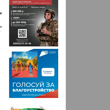
а
в
.