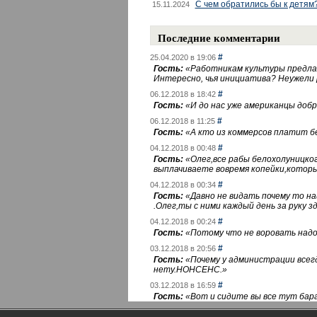
С чем обратились бы к детям
15.11.2024
Последние комментарии
#
25.04.2020 в 19:06
Гость:
«
Работникам культуры предлаг
Интересно, чья инициатива? Неужели
#
06.12.2018 в 18:42
Гость:
«
И до нас уже американцы добра
#
06.12.2018 в 11:25
Гость:
«
А кто из коммерсов платит 
#
04.12.2018 в 00:48
Гость:
«
Олег,все рабы белохолуницко
выплачиваете вовремя копейки,котор
#
04.12.2018 в 00:34
Гость:
«
Давно не видать почему то 
.Олег,ты с ними каждый день за руку зд
#
04.12.2018 в 00:24
Гость:
«
Потому что не воровать надо 
#
03.12.2018 в 20:56
Гость:
«
Почему у администрации всегд
нету.НОНСЕНС.
»
#
03.12.2018 в 16:59
Гость:
«
Вот и сидите вы все тут бара