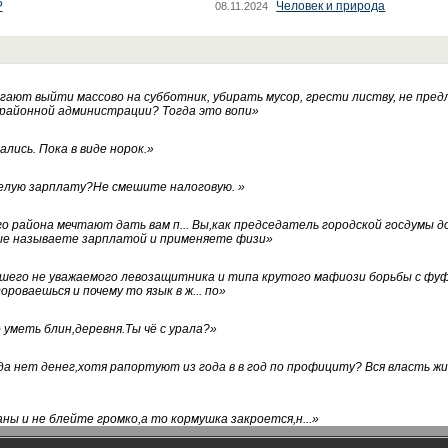
?
Человек и природа
08.11.2024
ают выйти массово на субботник, убирать мусор, грести листву, не пред
 районной администрации? Тогда это вопи
»
лись. Пока в виде норок.
»
белую зарплату?Не смешите налоговую.
»
го района мечтают дать вам п... Вы,как председатель городской госдумы 
ые называете зарплатой и применяете физи
»
нашего не уважаемого левозащитника и типа крутого мафиози борьбы с 
ороваешься и почему то язык в ж... по
»
уметь блин,деревня.Ты чё с урала?
»
а нет денег,хотя рапортуют из года в в год по профициту? Вся власть жи
ны и не блейте громко,а то кормушка закроется,н...
»