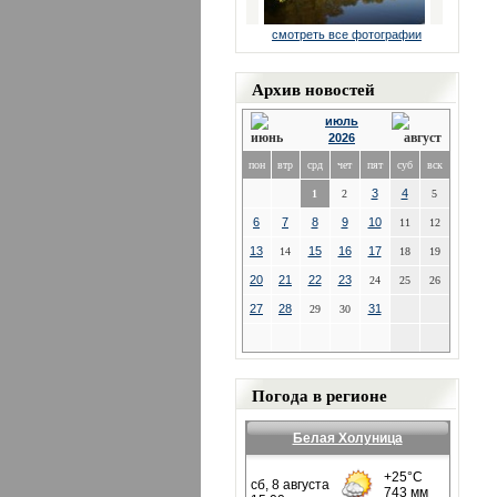
смотреть все фотографии
Архив новостей
июль
2026
пон
втр
срд
чет
пят
суб
вск
3
4
1
2
5
6
7
8
9
10
11
12
13
15
16
17
14
18
19
20
21
22
23
24
25
26
27
28
31
29
30
Погода в регионе
Белая Холуница