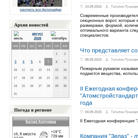
14.09.2015
Татьяна Пушкар
смотреть все фотографии
Современные производител
секционных ворот, которые 
Архив новостей
размерами, формой, количе
оптимального варианта сле
август
специалистов.
2026
пон
втр
срд
чет
пят
суб
вск
Что представляет с
1
2
08.09.2015
Татьяна Пушкар
3
4
5
6
7
8
9
Пожарным рукавом называет
10
11
12
13
14
15
16
подаются вещества, исполь
17
18
19
20
21
22
23
24
25
26
27
28
29
30
II Ежегодная конфе
31
"Атомстройстандарт'
года
Погода в регионе
04.09.2015
Татьяна Пушкар
II Ежегодная конференция 
Белая Холуница
Компания "Зелаз" - 