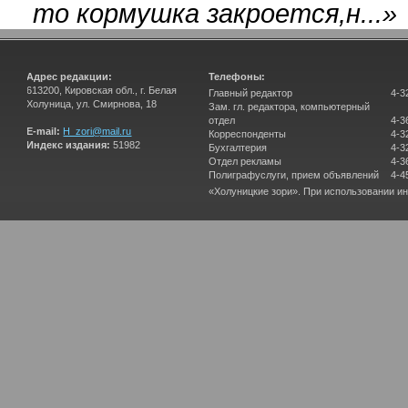
то кормушка закроется,н...
»
Адрес редакции:
Телефоны:
613200, Кировская обл., г. Белая
Главный редактор
4-3
Холуница, ул. Смирнова, 18
Зам. гл. редактора, компьютерный
отдел
4-3
E-mail:
H_zori@mail.ru
Корреспонденты
4-3
Индекс издания:
51982
Бухгалтерия
4-3
Отдел рекламы
4-3
Полиграфуслуги, прием объявлений
4-4
«Холуницкие зори». При использовании и