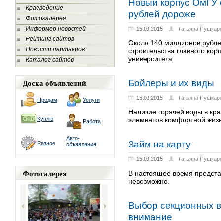
Новый корпус ОмГУ 
Краеведение
рублей дороже
Фотогалерея
Информер новостей
15.09.2015
Татьяна Пушкар
Рейтинг сайтов
Около 140 миллионов рубл
Новости партнеров
строительства главного кор
университета.
Каталог сайтов
Доска объявлений
Бойлеры и их виды
15.09.2015
Татьяна Пушкар
Продам
Услуги
Наличие горячей воды в кра
Куплю
элементов комфортной жизн
Работа
Авто-
Займ на карту
Разное
объявления
15.09.2015
Татьяна Пушкар
Фотогалерея
В настоящее время представ
невозможно.
Выбор секционных во
внимание