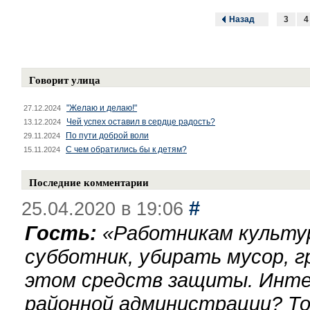
Назад
3
4
Говорит улица
"Желаю и делаю!"
27.12.2024
Чей успех оставил в сердце радость?
13.12.2024
По пути доброй воли
29.11.2024
С чем обратились бы к детям?
15.11.2024
Последние комментарии
#
25.04.2020 в 19:06
Гость:
«
Работникам культу
субботник, убирать мусор, г
этом средств защиты. Инте
районной администрации? То