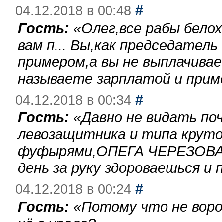
#
04.12.2018 в 00:48
Гость:
«
Олег,все рабы бело
вам п... Вы,как председател
примером,а вы не выплачива
называете зарплатой и при
#
04.12.2018 в 00:34
Гость:
«
Давно не видать по
левозащитника и типа круто
фуфырями,ОПЕГА ЧЕРЕЗОВА-
день за руку здороваешься и п
#
04.12.2018 в 00:24
Гость:
«
Потому что не воро