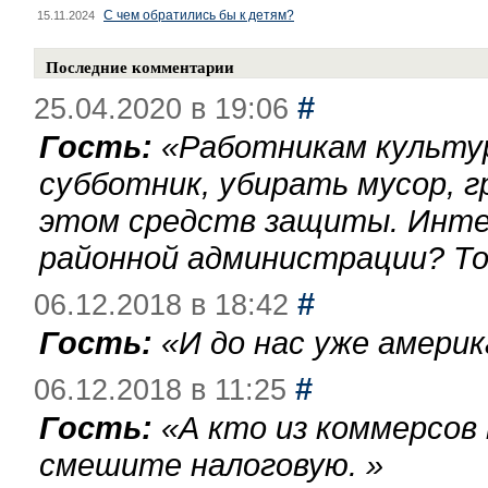
С чем обратились бы к детям?
15.11.2024
Последние комментарии
#
25.04.2020 в 19:06
Гость:
«
Работникам культу
субботник, убирать мусор, г
этом средств защиты. Инте
районной администрации? То
#
06.12.2018 в 18:42
Гость:
«
И до нас уже америк
#
06.12.2018 в 11:25
Гость:
«
А кто из коммерсов
смешите налоговую.
»