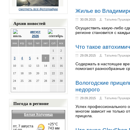
смотреть все фотографии
Жилье во Владимире
30.09.2015
Татьяна Пушкар
Архив новостей
Осуществить какую-либо сд
август
регионе становится с кажд
2026
пон
втр
срд
чет
пят
суб
вск
Что такое автохими
1
2
29.09.2015
Татьяна Пушкар
3
4
5
6
7
8
9
Содержать в настоящее вре
10
11
12
13
14
15
16
помогают разнообразные ср
17
18
19
20
21
22
23
24
25
26
27
28
29
30
Вологодские прицелы
недорого
31
29.09.2015
Татьяна Пушкар
Погода в регионе
Успех профессионального о
многом зависит не только от
Белая Холуница
прицела.