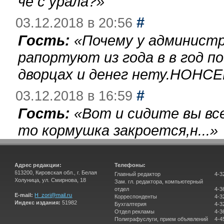
чё с урала?
»
#
03.12.2018 в 20:56
Гость:
«
Почему у администр
рапортуют из года в в год п
дворцах и денег нету.НОНСЕ
#
03.12.2018 в 16:59
Гость:
«
Вот и сидите вы вс
то кормушка закроется,н...
»
Адрес редакции:
Телефоны:
613200, Кировская обл., г. Белая
Главный редактор
4-3
Холуница, ул. Смирнова, 18
Зам. гл. редактора, компьютерный
отдел
4-3
E-mail:
H_zori@mail.ru
Корреспонденты
4-3
Индекс издания:
51982
Бухгалтерия
4-3
Отдел рекламы
4-3
Полиграфуслуги, прием объявлений
4-4