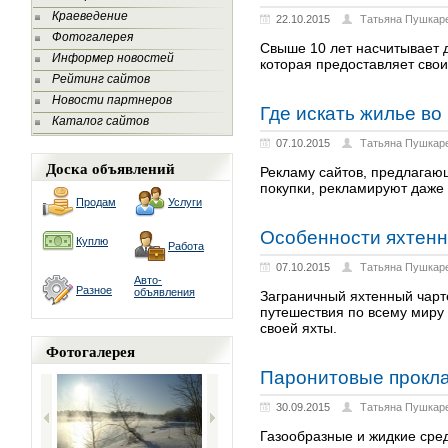
Краеведение
22.10.2015
Татьяна Пушкар
Фотогалерея
Свыше 10 лет насчитывает 
Информер новостей
которая предоставляет свои
Рейтинг сайтов
Новости партнеров
Где искать жилье в
Каталог сайтов
07.10.2015
Татьяна Пушкар
Доска объявлений
Рекламу сайтов, предлагаю
покупки, рекламируют даже
Продам
Услуги
Особенности яхтенно
Куплю
Работа
07.10.2015
Татьяна Пушкар
Авто-
Разное
объявления
Заграничный яхтенный чарт
путешествия по всему миру 
своей яхты.
Фотогалерея
Паронитовые проклад
30.09.2015
Татьяна Пушкар
Газообразные и жидкие сре