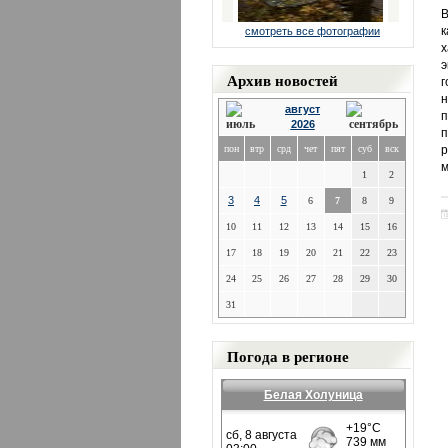
В
к
смотреть все фотографии
х
э
Архив новостей
г
н
август
п
2026
п
пон
втр
срд
чет
пят
суб
вск
р
м
1
2
3
4
5
6
7
8
9
10
11
12
13
14
15
16
17
18
19
20
21
22
23
24
25
26
27
28
29
30
31
Погода в регионе
Белая Холуница