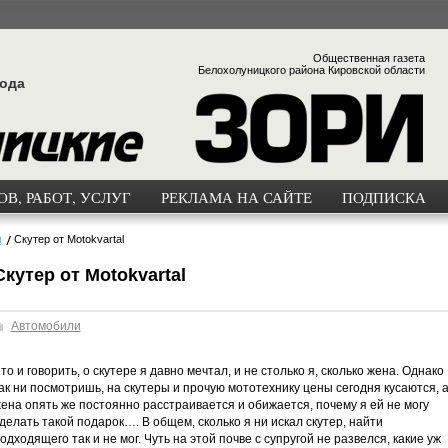
Общественная газета
Белохолуницкого района Кировской области
года
В, РАБОТ, УСЛУГ
РЕКЛАМА НА САЙТЕ
ПОДПИСКА
и
Скутер от Motokvartal
Скутер от Motokvartal
Автомобили
то и говорить, о скутере я давно мечтал, и не столько я, сколько жена. Однако
ак ни посмотришь, на скутеры и прочую мототехнику цены сегодня кусаются, 
ена опять же постоянно расстраивается и обижается, почему я ей не могу
делать такой подарок…. В общем, сколько я ни искал скутер, найти
одходящего так и не мог. Чуть на этой почве с супругой не развелся, какие уж