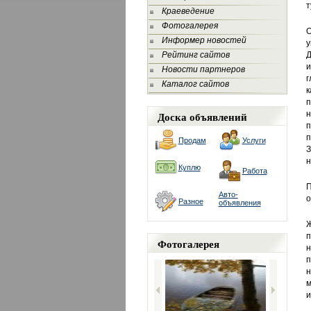
т
Краеведение
Фотогалерея
О
Информер новостей
у
Рейтинг сайтов
Д
и
Новости партнеров
г
Каталог сайтов
к
п
Доска объявлений
н
п
п
Продам
Услуги
З
н
Куплю
Работа
П
Авто-
о
Разное
объявления
Ж
п
Фотогалерея
н
п
н
м
и