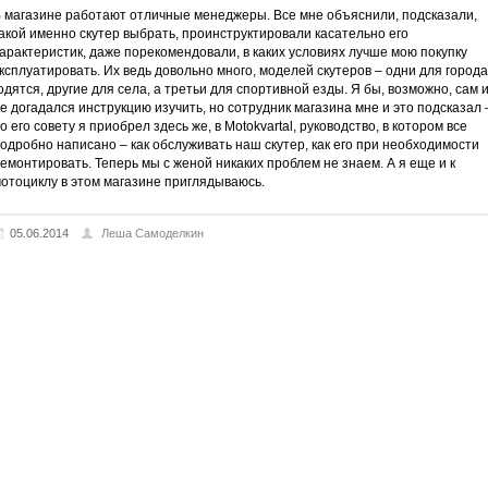
 магазине работают отличные менеджеры. Все мне объяснили, подсказали,
акой именно скутер выбрать, проинструктировали касательно его
арактеристик, даже порекомендовали, в каких условиях лучше мою покупку
ксплуатировать. Их ведь довольно много, моделей скутеров – одни для города
одятся, другие для села, а третьи для спортивной езды. Я бы, возможно, сам 
е догадался инструкцию изучить, но сотрудник магазина мне и это подсказал 
о его совету я приобрел здесь же, в Motokvartal, руководство, в котором все
одробно написано – как обслуживать наш скутер, как его при необходимости
емонтировать. Теперь мы с женой никаких проблем не знаем. А я еще и к
отоциклу в этом магазине приглядываюсь.
05.06.2014
Леша Самоделкин