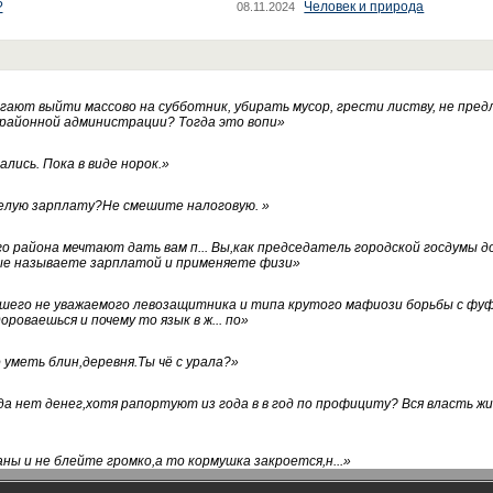
?
Человек и природа
08.11.2024
ают выйти массово на субботник, убирать мусор, грести листву, не пред
 районной администрации? Тогда это вопи
»
лись. Пока в виде норок.
»
белую зарплату?Не смешите налоговую.
»
го района мечтают дать вам п... Вы,как председатель городской госдумы 
ые называете зарплатой и применяете физи
»
нашего не уважаемого левозащитника и типа крутого мафиози борьбы с 
ороваешься и почему то язык в ж... по
»
уметь блин,деревня.Ты чё с урала?
»
а нет денег,хотя рапортуют из года в в год по профициту? Вся власть жи
ны и не блейте громко,а то кормушка закроется,н...
»