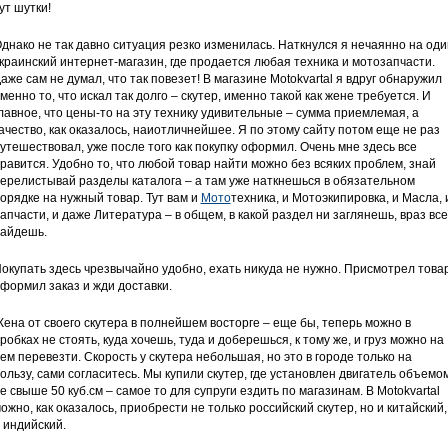
ут шутки!
днако не так давно ситуация резко изменилась. Наткнулся я нечаянно на оди
краинский интернет-магазин, где продается любая техника и мотозапчасти.
аже сам не думал, что так повезет! В магазине Motokvartal я вдруг обнаружил
менно то, что искал так долго – скутер, именно такой как жене требуется. И
лавное, что цены-то на эту технику удивительные – сумма приемлемая, а
ачество, как оказалось, наиотличнейшее. Я по этому сайту потом еще не раз
утешествовал, уже после того как покупку оформил. Очень мне здесь все
равится. Удобно то, что любой товар найти можно без всяких проблем, знай
ерелистывай разделы каталога – а там уже наткнешься в обязательном
орядке на нужный товар. Тут вам и
Мото
техника, и Мотоэкипировка, и Масла, 
апчасти, и даже Литература – в общем, в какой раздел ни заглянешь, враз все
айдешь.
окупать здесь чрезвычайно удобно, ехать никуда не нужно. Присмотрел товар
формил заказ и жди доставки.
ена от своего скутера в полнейшем восторге – еще бы, теперь можно в
робках не стоять, куда хочешь, туда и доберешься, к тому же, и груз можно на
ем перевезти. Скорость у скутера небольшая, но это в городе только на
ользу, сами согласитесь. Мы купили скутер, где установлен двигатель объемо
е свыше 50 куб.см – самое то для супруги ездить по магазинам. В Motokvartal
ожно, как оказалось, приобрести не только российский скутер, но и китайский,
 индийский.