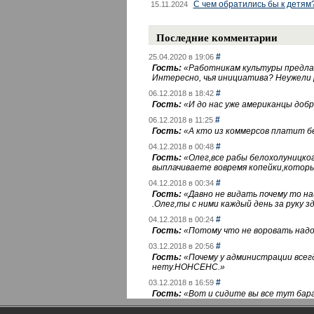
С чем обратились бы к детям
15.11.2024
Последние комментарии
#
25.04.2020 в 19:06
Гость:
«
Работникам культуры предлаг
Интересно, чья инициатива? Неужели
#
06.12.2018 в 18:42
Гость:
«
И до нас уже американцы добра
#
06.12.2018 в 11:25
Гость:
«
А кто из коммерсов платит 
#
04.12.2018 в 00:48
Гость:
«
Олег,все рабы белохолуницко
выплачиваете вовремя копейки,котор
#
04.12.2018 в 00:34
Гость:
«
Давно не видать почему то 
.Олег,ты с ними каждый день за руку зд
#
04.12.2018 в 00:24
Гость:
«
Потому что не воровать надо 
#
03.12.2018 в 20:56
Гость:
«
Почему у администрации всегд
нету.НОНСЕНС.
»
#
03.12.2018 в 16:59
Гость:
«
Вот и сидите вы все тут бара