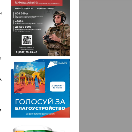
н
и
,
м