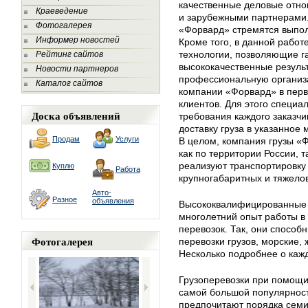
качественные деловые отн
Краеведение
и зарубежными партнерами.
Фотогалерея
«Форвард» стремятся выпол
Информер новостей
Кроме того, в данной рабо
технологии, позволяющие г
Рейтинг сайтов
высококачественные резуль
Новости партнеров
профессиональную организа
Каталог сайтов
компании «Форвард» в перв
клиентов. Для этого специ
Доска объявлений
требования каждого заказчи
доставку груза в указанное
Продам
Услуги
В целом, компания грузы «Ф
как по территории России, 
реализуют транспортировку 
Куплю
Работа
крупногабаритных и тяжелов
Авто-
Разное
объявления
Высококвалифицированные 
многолетний опыт работы в
перевозок. Так, они способ
Фотогалерея
перевозки грузов, морские,
Несколько подробнее о кажд
Грузоперевозки при помощи
самой большой популярност
предпочитают порядка семи