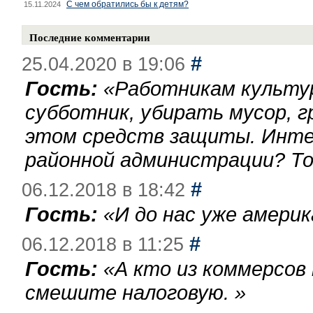
С чем обратились бы к детям?
15.11.2024
Последние комментарии
#
25.04.2020 в 19:06
Гость:
«
Работникам культу
субботник, убирать мусор, г
этом средств защиты. Инте
районной администрации? То
#
06.12.2018 в 18:42
Гость:
«
И до нас уже америк
#
06.12.2018 в 11:25
Гость:
«
А кто из коммерсов
смешите налоговую.
»