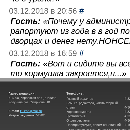
#
03.12.2018 в 20:56
Гость:
«
Почему у администр
рапортуют из года в в год п
дворцах и денег нету.НОНСЕ
#
03.12.2018 в 16:59
Гость:
«
Вот и сидите вы вс
то кормушка закроется,н...
»
Адрес редакции:
Телефоны:
613200, Кировская обл., г. Белая
Главный редактор
4-3
Холуница, ул. Смирнова, 18
Зам. гл. редактора, компьютерный
отдел
4-3
E-mail:
H_zori@mail.ru
Корреспонденты
4-3
Индекс издания:
51982
Бухгалтерия
4-3
Отдел рекламы
4-3
Полиграфуслуги, прием объявлений
4-4