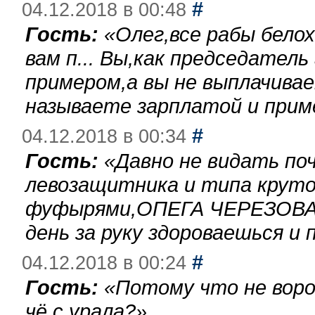
#
04.12.2018 в 00:48
Гость:
«
Олег,все рабы бело
вам п... Вы,как председател
примером,а вы не выплачива
называете зарплатой и при
#
04.12.2018 в 00:34
Гость:
«
Давно не видать по
левозащитника и типа круто
фуфырями,ОПЕГА ЧЕРЕЗОВА-
день за руку здороваешься и п
#
04.12.2018 в 00:24
Гость:
«
Потому что не воро
чё с урала?
»