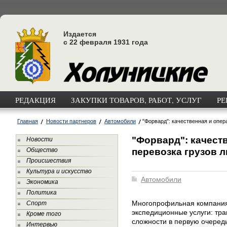
Издается
с 22 февраля 1931 года
РЕДАКЦИЯ
ЗАКУПКИ ТОВАРОВ, РАБОТ, УСЛУГ
РЕ
Главная
Новости партнеров
Автомобили
"Форвард": качественная и опер
"Форвард": качест
Новости
перевозка грузов 
Общество
Происшествия
Культура и искусство
Автомобили
Экономика
Политика
Многопрофильная компания
Спорт
экспедиционные услуги: тра
Кроме того
сложности в первую очеред
Интервью