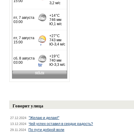
Говорит улица
"Желаю и делаю!"
27.12.2024
Чей успех оставил в сердце радость?
13.12.2024
По пути доброй воли
29.11.2024