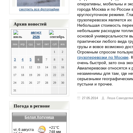
оперативны, мобильны и эк
города Москва и по России 
смотреть все фотографии
круглосуточном режиме. Г
грузоперевозок является их
Архив новостей
Небольшая стоимость перем
небольшим расходом топлив
август
основой универсальности в
2026
практически любого вида гр
пон
втр
срд
чет
пят
суб
вск
грузы и вовсе возможно дос
Огромным спросом пользую
1
2
грузоперевозки по Москве
. 
3
4
5
6
7
8
9
очень быстрой, зато она эк
10
11
12
13
14
15
16
Авиаперевозки относятся к 
незаменимы для там, где не
17
18
19
20
21
22
23
серьезными географическим
24
25
26
27
28
29
30
пустыни и прочее.
31
27.05.2014
Леша Самоделки
Погода в регионе
Белая Холуница