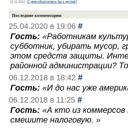
С чем обратились бы к детям?
15.11.2024
Последние комментарии
#
25.04.2020 в 19:06
Гость:
«
Работникам культу
субботник, убирать мусор, г
этом средств защиты. Инте
районной администрации? То
#
06.12.2018 в 18:42
Гость:
«
И до нас уже америк
#
06.12.2018 в 11:25
Гость:
«
А кто из коммерсов
смешите налоговую.
»