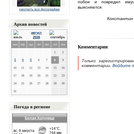
побои и повредил имуще
выясняются.
смотреть все фотографии
Константин 
Архив новостей
август
2026
пон
втр
срд
чет
пят
суб
вск
Комментарии
1
2
3
4
5
6
7
8
9
Только зарегистрирова
комментарии.
Войдите
п
10
11
12
13
14
15
16
17
18
19
20
21
22
23
24
25
26
27
28
29
30
31
Погода в регионе
Белая Холуница