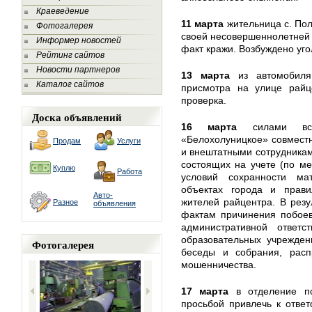
Краеведение
11 марта
жительница с. Пол
Фотогалерея
своей несовершеннолетней 
Информер новостей
факт кражи. Возбуждено уго
Рейтинг сайтов
Новости партнеров
13 марта
из автомобиля
Каталог сайтов
присмотра на улице райце
проверка.
Доска объявлений
16 марта
силами все
«Белохолуницкое» совмест
Продам
Услуги
и внештатными сотрудникам
состоящих на учете (по ме
Куплю
Работа
условий сохранности ма
объектах города и прави
Авто-
жителей райцентра. В резу
Разное
объявления
фактам причинения побоев
административной ответс
образовательных учрежден
Фотогалерея
беседы и собрания, расп
мошенничества.
17 марта
в отделение по
просьбой привлечь к ответ