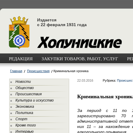
Издается
с 22 февраля 1931 года
РЕДАКЦИЯ
ЗАКУПКИ ТОВАРОВ, РАБОТ, УСЛУГ
РЕ
Главная
Происшествия
Криминальная хроника
22.03.2016
Рубрика:
Происшес
Новости
Общество
Происшествия
Криминальная хроник
Культура и искусство
Экономика
За период с 11 по 1
Политика
зарегистрировано 70 
Спорт
административной ответс
Кроме того
них 11 – за нахождение
Интервью
алкогольного опьянения.