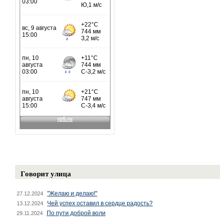
Говорит улица
"Желаю и делаю!"
27.12.2024
Чей успех оставил в сердце радость?
13.12.2024
По пути доброй воли
29.11.2024