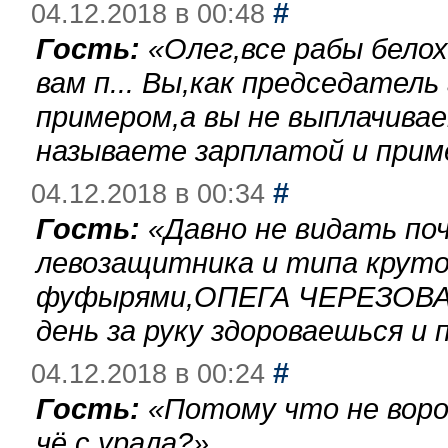
#
04.12.2018 в 00:48
Гость:
«
Олег,все рабы бело
вам п... Вы,как председател
примером,а вы не выплачива
называете зарплатой и при
#
04.12.2018 в 00:34
Гость:
«
Давно не видать по
левозащитника и типа круто
фуфырями,ОПЕГА ЧЕРЕЗОВА-
день за руку здороваешься и п
#
04.12.2018 в 00:24
Гость:
«
Потому что не воро
чё с урала?
»