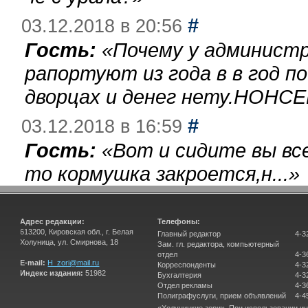
#
03.12.2018 в 20:56
Гость:
«
Почему у администр
рапортуют из года в в год п
дворцах и денег нету.НОНСЕ
#
03.12.2018 в 16:59
Гость:
«
Вот и сидите вы вс
то кормушка закроется,н...
»
Адрес редакции:
Телефоны:
613200, Кировская обл., г. Белая
Главный редактор
4-3
Холуница, ул. Смирнова, 18
Зам. гл. редактора, компьютерный
отдел
4-3
E-mail:
H_zori@mail.ru
Корреспонденты
4-3
Индекс издания:
51982
Бухгалтерия
4-3
Отдел рекламы
4-3
Полиграфуслуги, прием объявлений
4-4