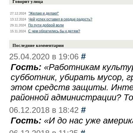
Говорит улица
"Желаю и делаю!"
27.12.2024
Чей успех оставил в сердце радость?
13.12.2024
По пути доброй воли
29.11.2024
С чем обратились бы к детям?
15.11.2024
Последние комментарии
#
25.04.2020 в 19:06
Гость:
«
Работникам культу
субботник, убирать мусор, г
этом средств защиты. Инте
районной администрации? То
#
06.12.2018 в 18:42
Гость:
«
И до нас уже америк
#