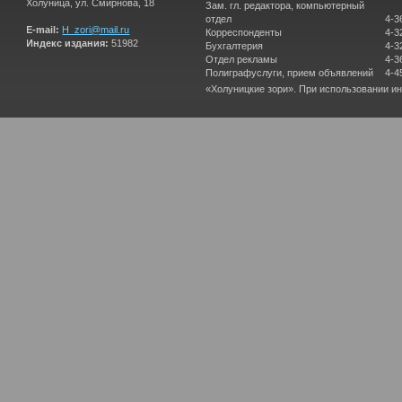
Холуница, ул. Смирнова, 18
Зам. гл. редактора, компьютерный
отдел
4-3
E-mail:
H_zori@mail.ru
Корреспонденты
4-3
Индекс издания:
51982
Бухгалтерия
4-3
Отдел рекламы
4-3
Полиграфуслуги, прием объявлений
4-4
«Холуницкие зори». При использовании и