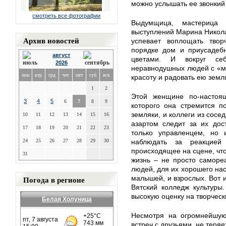
можно услышать ее звонкий 
смотреть все фотографии
Выдумщица, мастерица
выступлений Марина Николае
Архив новостей
успевает воплощать твор
порядке дом и приусадеб
август
цветами. И вокруг себ
2026
неравнодушных людей с «м
пон
втр
срд
чет
пят
суб
вск
красоту и радовать ею земл
1
2
Этой женщине по-настоя
3
4
5
6
7
8
9
которого она стремится п
земляки, и коллеги из сос
10
11
12
13
14
15
16
азартом следит за их дос
17
18
19
20
21
22
23
только управленцем, но 
24
25
26
27
28
29
30
наблюдать за реакцией
происходящее на сцене, что
31
жизнь – не просто саморе
людей, для их хорошего нас
Погода в регионе
малышей, и взрослых. Вот 
Вятский колледж культуры
высокую оценку на творческ
Белая Холуница
Несмотря на огромнейшую
встреч с друзьями, не теряе