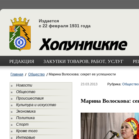
Издается
с 22 февраля 1931 года
РЕДАКЦИЯ
ЗАКУПКИ ТОВАРОВ, РАБОТ, УСЛУГ
РЕ
Главная
Общество
Марина Волоскова: секрет ее успешности
23.03.2013
Рубрика:
Общество
Новости
Общество
Происшествия
Марина Волоскова: се
Культура и искусство
Экономика
Политика
Спорт
Кроме того
Интервью