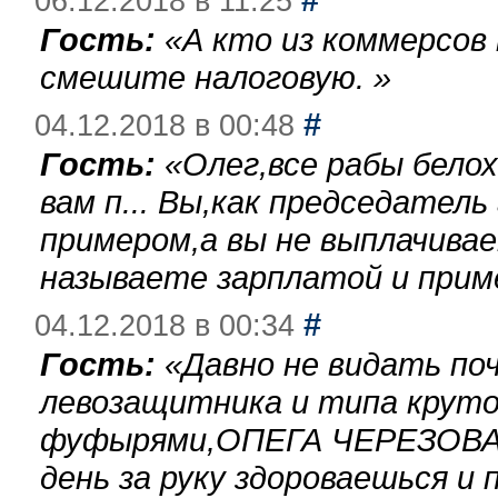
06.12.2018 в 11:25
Гость:
«
А кто из коммерсов
смешите налоговую.
»
#
04.12.2018 в 00:48
Гость:
«
Олег,все рабы бело
вам п... Вы,как председател
примером,а вы не выплачива
называете зарплатой и при
#
04.12.2018 в 00:34
Гость:
«
Давно не видать по
левозащитника и типа круто
фуфырями,ОПЕГА ЧЕРЕЗОВА-
день за руку здороваешься и п