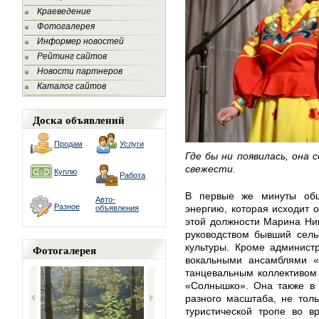
Краеведение
Фотогалерея
Информер новостей
Рейтинг сайтов
Новости партнеров
Каталог сайтов
Доска объявлений
Продам
Услуги
Где бы ни появилась, она
свежести.
Куплю
Работа
В первые же минуты об
Авто-
Разное
энергию, которая исходит о
объявления
этой должности Марина Ник
руководством бывший сель
культуры. Кроме админист
Фотогалерея
вокальными ансамблями «
танцевальным коллективом 
«Солнышко». Она также в 
разного масштаба, не толь
туристической тропе во в