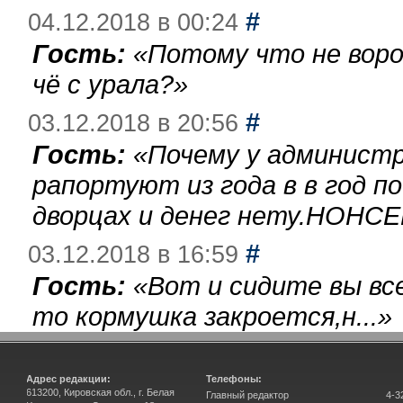
#
04.12.2018 в 00:24
Гость:
«
Потому что не воро
чё с урала?
»
#
03.12.2018 в 20:56
Гость:
«
Почему у администр
рапортуют из года в в год п
дворцах и денег нету.НОНСЕ
#
03.12.2018 в 16:59
Гость:
«
Вот и сидите вы вс
то кормушка закроется,н...
»
Адрес редакции:
Телефоны:
613200, Кировская обл., г. Белая
Главный редактор
4-3