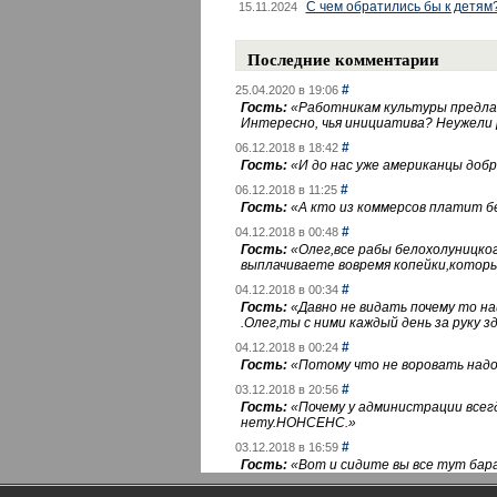
С чем обратились бы к детям
15.11.2024
Последние комментарии
#
25.04.2020 в 19:06
Гость:
«
Работникам культуры предлаг
Интересно, чья инициатива? Неужели
#
06.12.2018 в 18:42
Гость:
«
И до нас уже американцы добра
#
06.12.2018 в 11:25
Гость:
«
А кто из коммерсов платит 
#
04.12.2018 в 00:48
Гость:
«
Олег,все рабы белохолуницко
выплачиваете вовремя копейки,котор
#
04.12.2018 в 00:34
Гость:
«
Давно не видать почему то 
.Олег,ты с ними каждый день за руку зд
#
04.12.2018 в 00:24
Гость:
«
Потому что не воровать надо 
#
03.12.2018 в 20:56
Гость:
«
Почему у администрации всегд
нету.НОНСЕНС.
»
#
03.12.2018 в 16:59
Гость:
«
Вот и сидите вы все тут бара