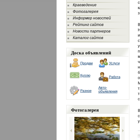
с
Краеведение
к
Фотогалерея
з
Информер новостей
Рейтинг сайтов
В
Н
Новости партнеров
и
Каталог сайтов
с
у
Доска объявлений
п
м
ч
Продам
Услуги
н
б
Куплю
Работа
о
М
Авто-
т
Разное
объявления
т
с
Фотогалерея
В
с
у