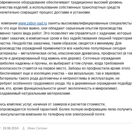
овременное оборудование обеспечивает традиционно высокий уровень
ачества изделий, а использование собственных транспортных средств
начительно сокращает процесс доставки и установки.
 компании
www.zabor-sad.ru
заняты высококвалифицированные специалисты
о что еще более важно, они обладают серьезным опытом производства
менно такого вида работ. Это позволяет им справляться с задачами, которые
тавит заказчик, в компактные сроки и без задействования лишней территори
частка. Неудобства заказчика, таким образом, сводятся к минимуму. Для
роизводства ограждений применяются все наиболее популярные сегодня
атериалы – металлическая сетка, классическая древесина, профнастил (в то
исле и декорированный под камень или дерево). Сеточные ограждения
аиболее надежны и прочны, их выбирают в том случае, когда требования
езопасности ставятся на первое место. Заборы из профнастила кроме этого
беспечивают еще и изоляцию участка – как визуальную, так и звуковую.
атериалы такого рода долговечны и неприхотливы в эксплуатации, не
ребуют особенного трудоемкого ухода. Ну а деревянные ограждения подойду
ем, кто, кроме функциональности ценит экологичность и микроклимат,
оздаваемый натуральными материалами.
есь комплекс услуг, начиная от замеров и расчетов стоимости,
опровождается полной гарантией. Более полную информацию легко получит
 консультантов компании по телефону или электронной почте.
19.06.2014
Иван Сюткин