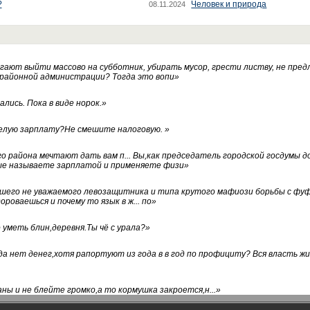
?
Человек и природа
08.11.2024
ают выйти массово на субботник, убирать мусор, грести листву, не пред
 районной администрации? Тогда это вопи
»
лись. Пока в виде норок.
»
белую зарплату?Не смешите налоговую.
»
го района мечтают дать вам п... Вы,как председатель городской госдумы 
ые называете зарплатой и применяете физи
»
нашего не уважаемого левозащитника и типа крутого мафиози борьбы с 
ороваешься и почему то язык в ж... по
»
уметь блин,деревня.Ты чё с урала?
»
а нет денег,хотя рапортуют из года в в год по профициту? Вся власть жи
ны и не блейте громко,а то кормушка закроется,н...
»