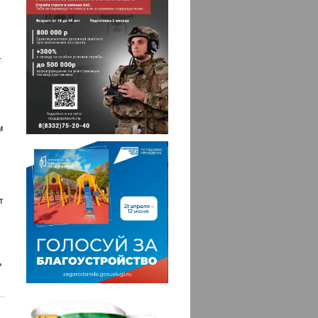
.
и
м
т
ь