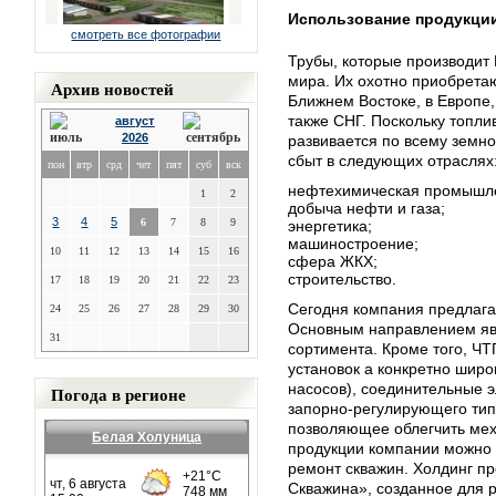
Использование продукци
смотреть все фотографии
Трубы, которые производит
мира. Их охотно приобрета
Архив новостей
Ближнем Востоке, в Европе
также СНГ. Поскольку топл
август
2026
развивается по всему земно
сбыт в следующих отраслях
пон
втр
срд
чет
пят
суб
вск
нефтехимическая промышле
1
2
добыча нефти и газа;
3
4
5
6
7
8
9
энергетика;
машиностроение;
10
11
12
13
14
15
16
сфера ЖКХ;
строительство.
17
18
19
20
21
22
23
Сегодня компания предлага
24
25
26
27
28
29
30
Основным направлением явл
31
сортимента. Кроме того, Ч
установок а конкретно шир
насосов), соединительные 
Погода в регионе
запорно-регулирующего типа
позволяющее облегчить ме
Белая Холуница
продукции компании можно 
ремонт скважин. Холдинг п
Скважина», созданное для 