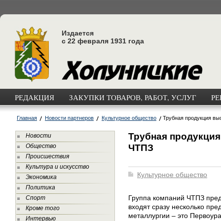
Издается
с 22 февраля 1931 года
РЕДАКЦИЯ
ЗАКУПКИ ТОВАРОВ, РАБОТ, УСЛУГ
РЕ
Главная
Новости партнеров
Культурное общество
Трубная продукция выс
Трубная продукция
Новости
ЧТПЗ
Общество
Происшествия
Культура и искусство
Культурное общество
Экономика
Политика
Группа компаний ЧТПЗ предс
Спорт
входят сразу несколько пре
Кроме того
металлургии – это Первоур
Интервью