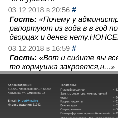
#
03.12.2018 в 20:56
Гость:
«
Почему у администр
рапортуют из года в в год п
дворцах и денег нету.НОНСЕ
#
03.12.2018 в 16:59
Гость:
«
Вот и сидите вы вс
то кормушка закроется,н...
»
Адрес редакции:
Телефоны:
613200, Кировская обл., г. Белая
Главный редактор
4-3
Холуница, ул. Смирнова, 18
Зам. гл. редактора, компьютерный
отдел
4-3
E-mail:
H_zori@mail.ru
Корреспонденты
4-3
Индекс издания:
51982
Бухгалтерия
4-3
Отдел рекламы
4-3
Полиграфуслуги, прием объявлений
4-4