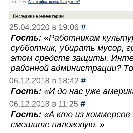
С чем обратились бы к детям?
15.11.2024
Последние комментарии
#
25.04.2020 в 19:06
Гость:
«
Работникам культу
субботник, убирать мусор, г
этом средств защиты. Инте
районной администрации? То
#
06.12.2018 в 18:42
Гость:
«
И до нас уже америк
#
06.12.2018 в 11:25
Гость:
«
А кто из коммерсов
смешите налоговую.
»