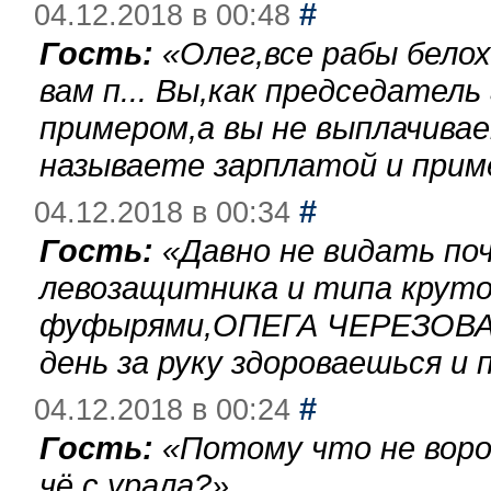
#
04.12.2018 в 00:48
Гость:
«
Олег,все рабы бело
вам п... Вы,как председател
примером,а вы не выплачива
называете зарплатой и при
#
04.12.2018 в 00:34
Гость:
«
Давно не видать по
левозащитника и типа круто
фуфырями,ОПЕГА ЧЕРЕЗОВА-
день за руку здороваешься и п
#
04.12.2018 в 00:24
Гость:
«
Потому что не воро
чё с урала?
»