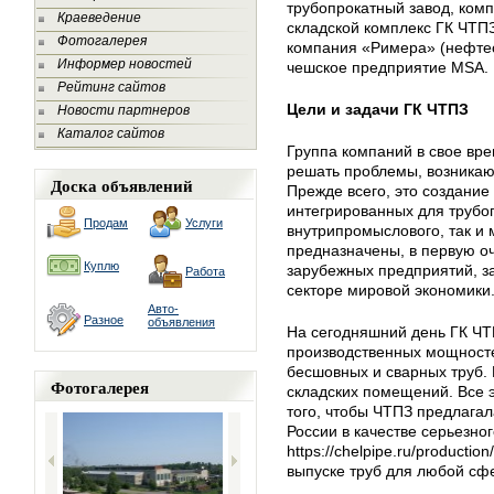
трубопрокатный завод, ком
Краеведение
складской комплекс ГК ЧТП
Фотогалерея
компания «Римера» (нефте
Информер новостей
чешское предприятие MSA.
Рейтинг сайтов
Цели и задачи ГК ЧТПЗ
Новости партнеров
Каталог сайтов
Группа компаний в свое вр
решать проблемы, возникаю
Доска объявлений
Прежде всего, это создание
интегрированных для трубоп
Продам
Услуги
внутрипромыслового, так и 
предназначены, в первую оч
Куплю
зарубежных предприятий, з
Работа
секторе мировой экономики
Авто-
Разное
объявления
На сегодняшний день ГК ЧТ
производственных мощносте
бесшовных и сварных труб.
Фотогалерея
складских помещений. Все 
того, чтобы ЧТПЗ предлагал
России в качестве серьезно
https://chelpipe.ru/productio
выпуске труб для любой с