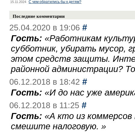
С чем обратились бы к детям?
15.11.2024
Последние комментарии
#
25.04.2020 в 19:06
Гость:
«
Работникам культу
субботник, убирать мусор, г
этом средств защиты. Инте
районной администрации? То
#
06.12.2018 в 18:42
Гость:
«
И до нас уже америк
#
06.12.2018 в 11:25
Гость:
«
А кто из коммерсов
смешите налоговую.
»