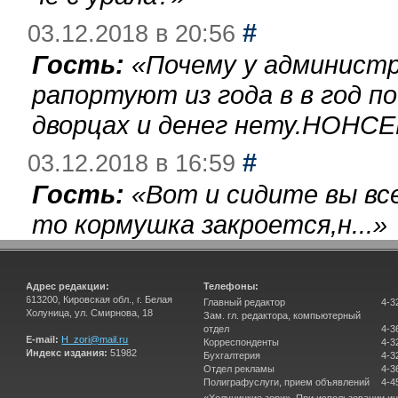
#
03.12.2018 в 20:56
Гость:
«
Почему у администр
рапортуют из года в в год п
дворцах и денег нету.НОНСЕ
#
03.12.2018 в 16:59
Гость:
«
Вот и сидите вы вс
то кормушка закроется,н...
»
Адрес редакции:
Телефоны:
613200, Кировская обл., г. Белая
Главный редактор
4-3
Холуница, ул. Смирнова, 18
Зам. гл. редактора, компьютерный
отдел
4-3
E-mail:
H_zori@mail.ru
Корреспонденты
4-3
Индекс издания:
51982
Бухгалтерия
4-3
Отдел рекламы
4-3
Полиграфуслуги, прием объявлений
4-4