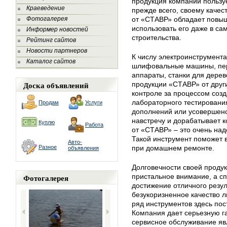
продукция компании пользу
Краеведение
прежде всего, своему качес
Фотогалерея
от «СТАВР» обладает повыш
использовать его даже в са
Информер новостей
строительства.
Рейтинг сайтов
Новости партнеров
К числу электроинструмента
Каталог сайтов
шлифовальные машины, пер
аппараты, станки для дере
Доска объявлений
продукции «СТАВР» от друг
контроле за процессом созд
лабораторного тестирования
Продам
Услуги
дополнений или усовершенс
навстречу и дорабатывает к
Куплю
Работа
от «СТАВР» – это очень над
Такой инструмент поможет в
Авто-
Разное
при домашнем ремонте.
объявления
Долговечности своей проду
Фотогалерея
пристальное внимание, а сп
достижение отличного резул
безукоризненное качество 
ряд инструментов здесь пос
Компания дает серьезную га
сервисное обслуживание яв