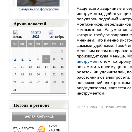
Чаще всего аварийные и с
смотреть все фотографии
инструменты, действующие 
популярен подобный инструм
Архив новостей
монтажников, мебельщиков 
компьютеров. Разумеется, 
август
которые требуют заправки г
2026
мнением, что именно инстр
пон
втр
срд
чет
пят
суб
вск
самыми удобными. Такой ин
меньшим весом по сравнени
1
2
производит куда меньше. М
3
4
5
6
7
8
9
инструмент
с тем, которому 
не заметить преимуществ пе
10
11
12
13
14
15
16
розеток, ни удлинителей, п
17
18
19
20
21
22
23
расстоянии от электросети,
повреждений электротоком.
24
25
26
27
28
29
30
аккумулятором, является с
31
инструментом.
Погода в регионе
27.05.2014
Иван Сюткин
Белая Холуница