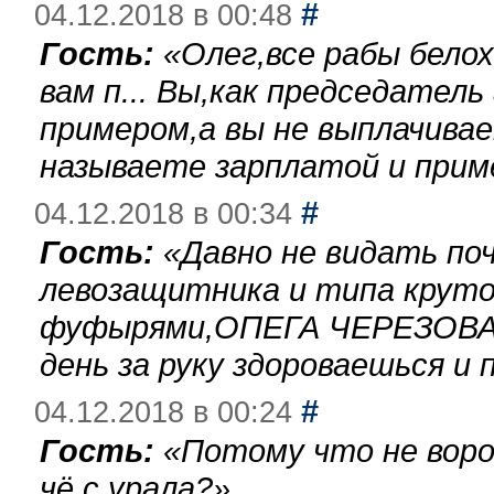
#
04.12.2018 в 00:48
Гость:
«
Олег,все рабы бело
вам п... Вы,как председател
примером,а вы не выплачива
называете зарплатой и при
#
04.12.2018 в 00:34
Гость:
«
Давно не видать по
левозащитника и типа круто
фуфырями,ОПЕГА ЧЕРЕЗОВА-
день за руку здороваешься и п
#
04.12.2018 в 00:24
Гость:
«
Потому что не воро
чё с урала?
»