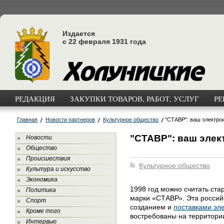
Издается
с 22 февраля 1931 года
РЕДАКЦИЯ
ЗАКУПКИ ТОВАРОВ, РАБОТ, УСЛУГ
РЕ
Главная
Новости партнеров
Культурное общество
"СТАВР": ваш электро
"СТАВР": ваш элек
Новости
Общество
Происшествия
Культурное общество
Культура и искусство
Экономика
1998 год можно считать ста
Политика
марки «СТАВР». Эта россий
Спорт
созданием и
поставками эл
Кроме того
востребованы на территори
Интервью