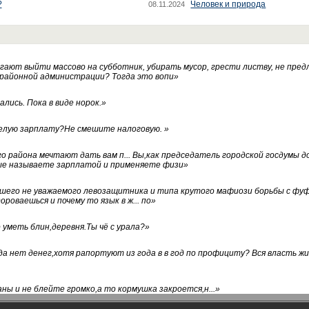
?
Человек и природа
08.11.2024
ают выйти массово на субботник, убирать мусор, грести листву, не пред
 районной администрации? Тогда это вопи
»
лись. Пока в виде норок.
»
белую зарплату?Не смешите налоговую.
»
го района мечтают дать вам п... Вы,как председатель городской госдумы 
ые называете зарплатой и применяете физи
»
нашего не уважаемого левозащитника и типа крутого мафиози борьбы с 
ороваешься и почему то язык в ж... по
»
уметь блин,деревня.Ты чё с урала?
»
а нет денег,хотя рапортуют из года в в год по профициту? Вся власть жи
ны и не блейте громко,а то кормушка закроется,н...
»