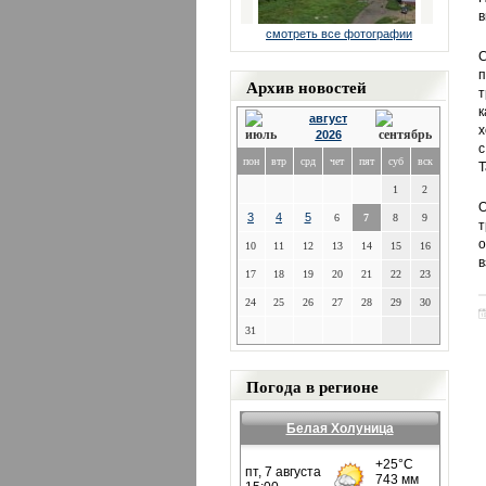
в
смотреть все фотографии
С
п
Архив новостей
т
к
август
х
2026
с
пон
втр
срд
чет
пят
суб
вск
Т
1
2
О
3
4
5
6
7
8
9
т
о
10
11
12
13
14
15
16
в
17
18
19
20
21
22
23
24
25
26
27
28
29
30
31
Погода в регионе
Белая Холуница