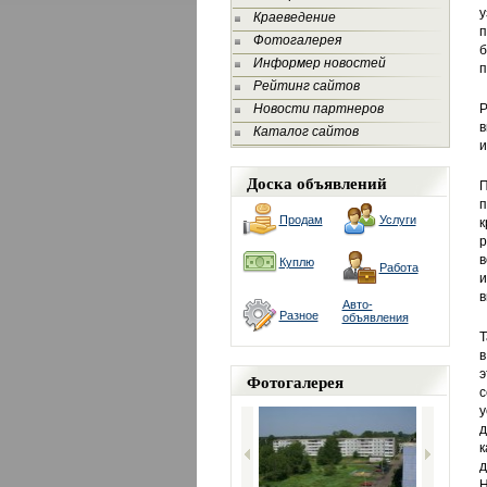
у
Краеведение
п
Фотогалерея
б
Информер новостей
п
Рейтинг сайтов
Новости партнеров
Р
в
Каталог сайтов
и
Доска объявлений
П
п
Продам
Услуги
к
р
в
Куплю
Работа
и
в
Авто-
Разное
объявления
Т
в
э
Фотогалерея
с
у
д
к
д
Н