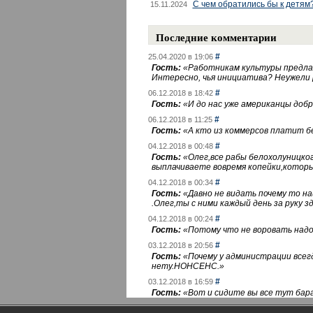
С чем обратились бы к детям
15.11.2024
Последние комментарии
#
25.04.2020 в 19:06
Гость:
«
Работникам культуры предлаг
Интересно, чья инициатива? Неужели
#
06.12.2018 в 18:42
Гость:
«
И до нас уже американцы добра
#
06.12.2018 в 11:25
Гость:
«
А кто из коммерсов платит 
#
04.12.2018 в 00:48
Гость:
«
Олег,все рабы белохолуницко
выплачиваете вовремя копейки,котор
#
04.12.2018 в 00:34
Гость:
«
Давно не видать почему то 
.Олег,ты с ними каждый день за руку зд
#
04.12.2018 в 00:24
Гость:
«
Потому что не воровать надо 
#
03.12.2018 в 20:56
Гость:
«
Почему у администрации всегд
нету.НОНСЕНС.
»
#
03.12.2018 в 16:59
Гость:
«
Вот и сидите вы все тут бара