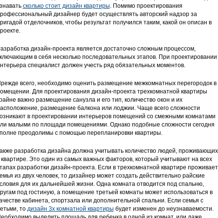
знавать
сколько стоит дизайн квартиры
. Помимо проектирования
рофессиональный дизайнер будет осуществлять авторский надзор за
ригадой отделочников, чтобы результат получился таким, какой он описан в
роекте.
азработка дизайн-проекта является достаточно сложным процессом,
ключающим в себя несколько последовательных этапов. При проектировании
нтерьера специалист должен учесть ряд обязательных моментов.
режде всего, необходимо оценить размещение межкомнатных перегородок в
омещении. Для проектирования дизайн-проекта трехкомнатной квартиры
райне важно размещение санузла и его тип, количество окон и их
асположение, размещение балкона или лоджии. Чаще всего сложности
озникают в проектировании интерьеров помещений со смежными комнатами
ли малыми по площади помещениями. Однако подобные сложности сегодня
полне преодолимы с помощью перепланировки квартиры.
акже разработка дизайна должна учитывать количество людей, проживающих
 квартире. Это один из самых важных факторов, который учитывают на всех
тапах разработки дизайн-проекта. Если в трехкомнатной квартире проживает
емья из двух человек, то дизайнер может создать действительно райские
словия для их дальнейшей жизни. Одна комната отводится под спальню,
ругам под гостиную, а помещение третьей комнаты может использоваться в
ачестве кабинета, спортзала или дополнительной спальни. Если семья с
етьми, то
дизайн 3х комнатной квартиры
будет изменен до неузнаваемости.
еобходимо выделить площадь для ребенка в одной из комнат, или даже