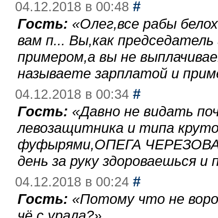
#
04.12.2018 в 00:48
Гость:
«
Олег,все рабы бело
вам п... Вы,как председател
примером,а вы не выплачива
называете зарплатой и при
#
04.12.2018 в 00:34
Гость:
«
Давно не видать по
левозащитника и типа круто
фуфырями,ОПЕГА ЧЕРЕЗОВА-
день за руку здороваешься и п
#
04.12.2018 в 00:24
Гость:
«
Потому что не воро
чё с урала?
»