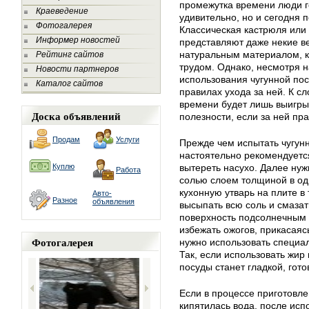
промежутка времени люди г
Краеведение
удивительно, но и сегодня 
Фотогалерея
Классическая кастрюля или 
Информер новостей
представляют даже некие ве
натуральным материалом, 
Рейтинг сайтов
трудом. Однако, несмотря 
Новости партнеров
использования чугунной пос
Каталог сайтов
правилах ухода за ней. К с
времени будет лишь выигры
Доска объявлений
полезности, если за ней пр
Продам
Услуги
Прежде чем испытать чугунн
настоятельно рекомендуетс
Куплю
вытереть насухо. Далее ну
Работа
солью слоем толщиной в од
кухонную утварь на плите в 
Авто-
Разное
объявления
высыпать всю соль и смаза
поверхность подсолнечным 
избежать ожогов, прикасаяс
Фотогалерея
нужно использовать специал
Так, если использовать жир
посуды станет гладкой, гот
Если в процессе приготовле
кипятилась вода, после исп