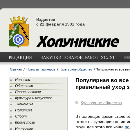
Издается
с 22 февраля 1931 года
РЕДАКЦИЯ
ЗАКУПКИ ТОВАРОВ, РАБОТ, УСЛУГ
РЕ
Главная
Новости партнеров
Культурное общество
Популярная во все век
Популярная во все 
Новости
правильный уход з
Общество
Происшествия
Культура и искусство
Культурное общество
Экономика
Политика
В настоящее время стало о
Спорт
готовить, кулинария по ист
Кроме того
люди для этого все чаще
по
Интервью