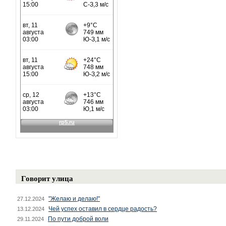
Говорит улица
"Желаю и делаю!"
27.12.2024
Чей успех оставил в сердце радость?
13.12.2024
По пути доброй воли
29.11.2024