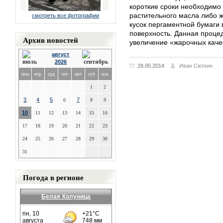
короткие сроки необходимо
растительного масла либо ж
смотреть все фотографии
кусок пергаментной бумаги 
поверхность. Данная проце
Архив новостей
увеличение «жарочных каче
август
2026
28.05.2014
Иван Сюткин
пон
втр
срд
чет
пят
суб
вск
1
2
3
4
5
7
6
8
9
10
11
12
13
14
15
16
17
18
19
20
21
22
23
24
25
26
27
28
29
30
31
Погода в регионе
Белая Холуница