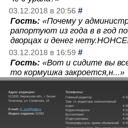
#
03.12.2018 в 20:56
Гость:
«
Почему у администр
рапортуют из года в в год п
дворцах и денег нету.НОНСЕ
#
03.12.2018 в 16:59
Гость:
«
Вот и сидите вы вс
то кормушка закроется,н...
»
Адрес редакции:
Телефоны:
613200, Кировская обл., г. Белая
Главный редактор
4-3
Холуница, ул. Смирнова, 18
Зам. гл. редактора, компьютерный
отдел
4-3
E-mail:
H_zori@mail.ru
Корреспонденты
4-3
Индекс издания:
51982
Бухгалтерия
4-3
Отдел рекламы
4-3
Полиграфуслуги, прием объявлений
4-4