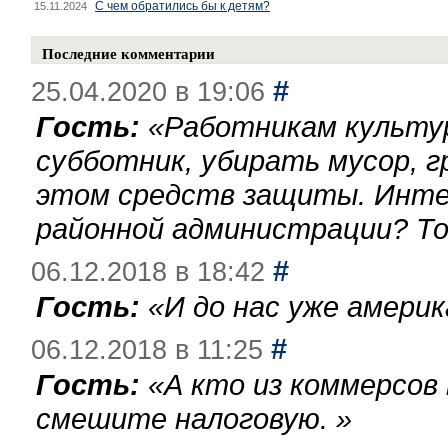
С чем обратились бы к детям?
15.11.2024
Последние комментарии
#
25.04.2020 в 19:06
Гость:
«
Работникам культу
субботник, убирать мусор, г
этом средств защиты. Инте
районной администрации? То
#
06.12.2018 в 18:42
Гость:
«
И до нас уже америк
#
06.12.2018 в 11:25
Гость:
«
А кто из коммерсов
смешите налоговую.
»