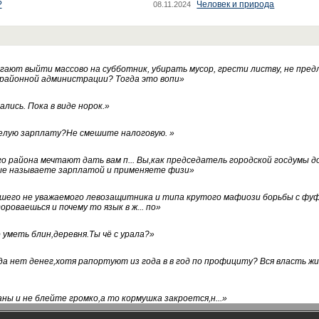
?
Человек и природа
08.11.2024
ают выйти массово на субботник, убирать мусор, грести листву, не пред
 районной администрации? Тогда это вопи
»
лись. Пока в виде норок.
»
белую зарплату?Не смешите налоговую.
»
го района мечтают дать вам п... Вы,как председатель городской госдумы 
ые называете зарплатой и применяете физи
»
нашего не уважаемого левозащитника и типа крутого мафиози борьбы с 
ороваешься и почему то язык в ж... по
»
уметь блин,деревня.Ты чё с урала?
»
а нет денег,хотя рапортуют из года в в год по профициту? Вся власть жи
ны и не блейте громко,а то кормушка закроется,н...
»