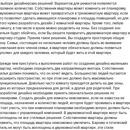
 выборе дизайнерских решений. Вариантов для ремонтов появляется
громное количество. Собственник квартиры может изменить ее планировку,
вухкомнатная квартира может превратиться в трехкомнатную квартиру, если
то позволяет сделать имеющаяся планировка и площадь помещений, но для
того нужно разработать дизайн 2 комнатной квартиры. Кроме того, любую
омнату, в том числе и кухню можно разделить на зоны. Без создания зон
ельзя будет обойтись, если Вы решите превратить двухкомнатную квартиру в
вартиру-студию. Приняв такое решение, Вы создадите просторную общую
ону. Семьи, состоящие из нескольких человек должны брать во внимание
ожелания всех членов семьи, в квартире обязательно должны появиться
уголки» для каждого человека, который будет жить в этой квартире.
режде чем преступить к выполнению работ по созданию дизайна маленьких
вартир, необходимо определить два направляющих вектора. Собственник
илья должен понимать, что он хочет видеть. Большинство людей пытаются
асширить пространство, но при этом оно должно быть максимально
ункциональным. Довольно часто комнату приходится делить на две зоны,
дна из которых предназначена для детей, а другая для родителей. При
азработке дизайна необходимо принять окончательное решение по
ланировке. Создать дизайн для комнаты невозможно, если не известна ее
лощадь, назначение и количество людей, которое будет проживать в квартире
тоит учесть, что при изменении планировки необходимо вопрос должен быть
огласован с управляющей компанией. В двухкомнатной квартире могут быть
оплощены не все стилевые решения. Собственники квартиры должны
омнить, что площадь квартиры невозможно увеличить. Барокко и готический
тиль не могут быть воплощены в двухкомнатной квартире, эти стили