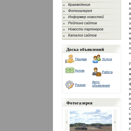
в
Краеведение
о
Фотогалерея
д
Информер новостей
э
Рейтинг сайтов
э
к
Новости партнеров
н
Каталог сайтов
к
з
Доска объявлений
п
«
Продам
Услуги
П
к
Куплю
Работа
ж
р
Авто-
ф
Разное
объявления
о
р
п
Фотогалерея
п
С
с
в
п
с