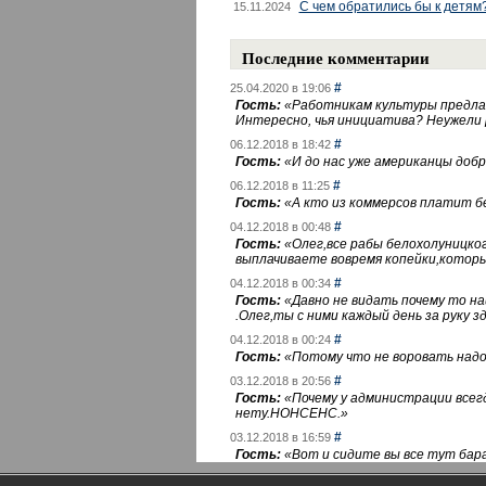
С чем обратились бы к детям
15.11.2024
Последние комментарии
#
25.04.2020 в 19:06
Гость:
«
Работникам культуры предлаг
Интересно, чья инициатива? Неужели
#
06.12.2018 в 18:42
Гость:
«
И до нас уже американцы добра
#
06.12.2018 в 11:25
Гость:
«
А кто из коммерсов платит 
#
04.12.2018 в 00:48
Гость:
«
Олег,все рабы белохолуницко
выплачиваете вовремя копейки,котор
#
04.12.2018 в 00:34
Гость:
«
Давно не видать почему то 
.Олег,ты с ними каждый день за руку зд
#
04.12.2018 в 00:24
Гость:
«
Потому что не воровать надо 
#
03.12.2018 в 20:56
Гость:
«
Почему у администрации всегд
нету.НОНСЕНС.
»
#
03.12.2018 в 16:59
Гость:
«
Вот и сидите вы все тут бара