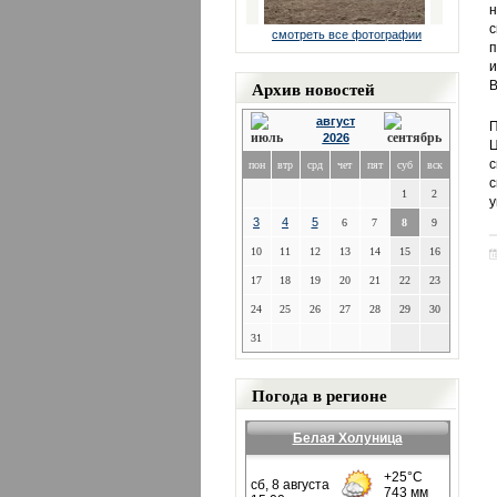
н
с
смотреть все фотографии
п
и
Архив новостей
В
август
П
2026
Ц
с
пон
втр
срд
чет
пят
суб
вск
с
1
2
у
3
4
5
6
7
8
9
10
11
12
13
14
15
16
17
18
19
20
21
22
23
24
25
26
27
28
29
30
31
Погода в регионе
Белая Холуница