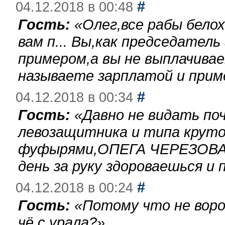
#
04.12.2018 в 00:48
Гость:
«
Олег,все рабы бело
вам п... Вы,как председател
примером,а вы не выплачива
называете зарплатой и при
#
04.12.2018 в 00:34
Гость:
«
Давно не видать по
левозащитника и типа круто
фуфырями,ОПЕГА ЧЕРЕЗОВА-
день за руку здороваешься и п
#
04.12.2018 в 00:24
Гость:
«
Потому что не воро
чё с урала?
»