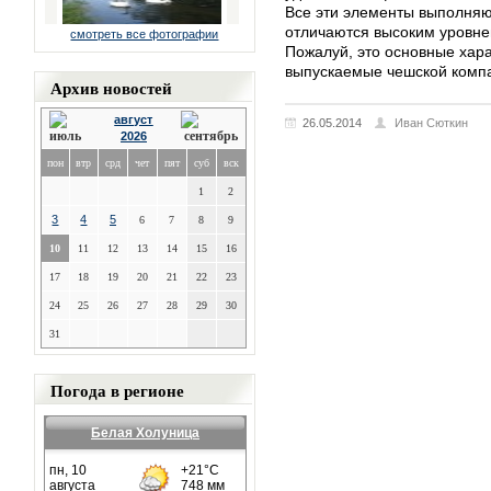
Все эти элементы выполняю
отличаются высоким уровнем
смотреть все фотографии
Пожалуй, это основные хара
выпускаемые чешской комп
Архив новостей
август
26.05.2014
Иван Сюткин
2026
пон
втр
срд
чет
пят
суб
вск
1
2
3
4
5
6
7
8
9
10
11
12
13
14
15
16
17
18
19
20
21
22
23
24
25
26
27
28
29
30
31
Погода в регионе
Белая Холуница