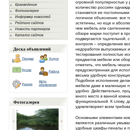
огромной популярностью у 
Краеведение
количество россиян однаж
Фотогалерея
становятся ее постоянными
Информер новостей
логичное объяснение: все 
эстетичны, но еще и абсол
Рейтинг сайтов
чем мебель или сантехниче
Новости партнеров
обзоре марки поступит в пр
Каталог сайтов
подвергается тщательной, с
контроля – определение воз
Доска объявлений
недоработок выпускаемых из
тестирования полностью ис
Продам
Услуги
предметов мебели или обор
отметить, что мебель чешск
предусмотренная для испол
Куплю
Работа
весьма удобную конструкцию
Подобное исполнение дела
Авто-
Разное
объявления
мебели даже в маленькую 
удобно. Действительно, пр
много место в ванной комна
Фотогалерея
функциональной. К слову, 
удовлетворяет всем требов
Основными элементами ком
являются различные умывал
удобные шкафы-пеналы и по