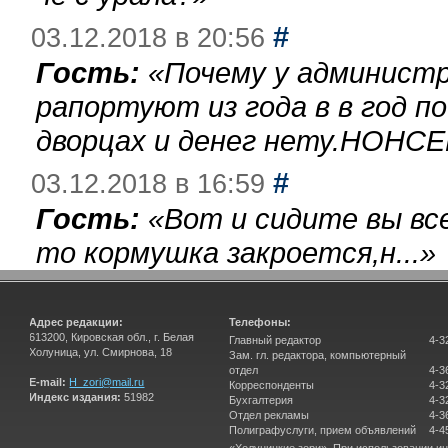
#
03.12.2018 в 20:56
Гость:
«
Почему у администр
рапортуют из года в в год п
дворцах и денег нету.НОНСЕ
#
03.12.2018 в 16:59
Гость:
«
Вот и сидите вы вс
то кормушка закроется,н...
»
Адрес редакции:
Телефоны:
613200, Кировская обл., г. Белая
Главный редактор
4-3
Холуница, ул. Смирнова, 18
Зам. гл. редактора, компьютерный
отдел
4-3
E-mail:
H_zori@mail.ru
Корреспонденты
4-3
Индекс издания:
51982
Бухгалтерия
4-3
Отдел рекламы
4-3
Полиграфуслуги, прием объявлений
4-4