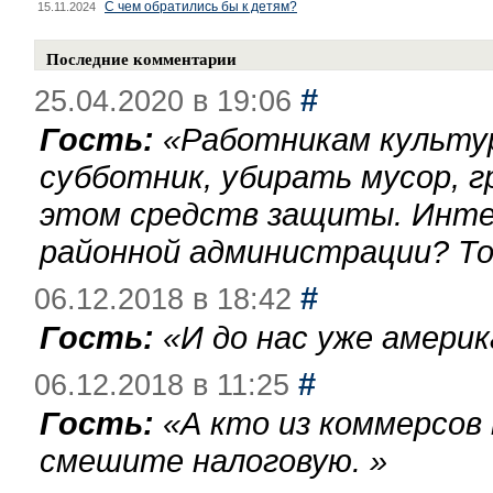
С чем обратились бы к детям?
15.11.2024
Последние комментарии
#
25.04.2020 в 19:06
Гость:
«
Работникам культу
субботник, убирать мусор, г
этом средств защиты. Инте
районной администрации? То
#
06.12.2018 в 18:42
Гость:
«
И до нас уже америк
#
06.12.2018 в 11:25
Гость:
«
А кто из коммерсов
смешите налоговую.
»