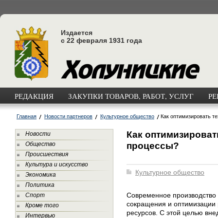
Издается
с 22 февраля 1931 года
РЕДАКЦИЯ
ЗАКУПКИ ТОВАРОВ, РАБОТ, УСЛУГ
РЕ
Главная
Новости партнеров
Культурное общество
Как оптимизировать т
Как оптимизироват
Новости
процессы?
Общество
Происшествия
Культура и искусство
Культурное общество
Экономика
Политика
Современное производство 
Спорт
сокращения и оптимизации
Кроме того
ресурсов. С этой целью вн
Интервью