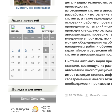
детализацию технических р
производства,
смотреть все фотографии
изготовление системы автом
разработка и изготовление 
системы, а также прикладн
Архив новостей
основании рабочего проекта
проведение испытаний – с
август
проводят стендовую отладк
2026
автоматизации, проверяют 
пон
втр
срд
чет
пят
суб
вск
внедрение в производство -
монтаж оборудования на объ
1
2
наладочных работ и обучен
гарантийное и сервисное о
3
4
5
6
7
8
9
системы автоматизации посл
10
11
12
13
14
15
16
Система автоматизации пре
17
18
19
20
21
22
23
станцию, состоящую из раз
автоматики многофункциона
24
25
26
27
28
29
30
имеет высокую степень инф
31
своевременный анализ техно
необходимости произвести 
Погода в регионе
26.05.2014
Иван Сюткин
Белая Холуница