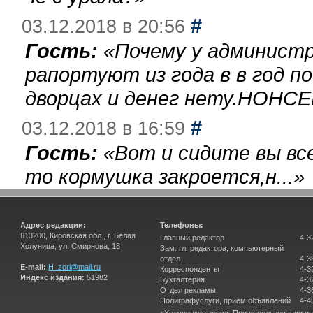
#
03.12.2018 в 20:56
Гость:
«
Почему у администр
рапортуют из года в в год п
дворцах и денег нету.НОНСЕ
#
03.12.2018 в 16:59
Гость:
«
Вот и сидите вы вс
то кормушка закроется,н...
»
Адрес редакции:
Телефоны:
613200, Кировская обл., г. Белая
Главный редактор
4-3
Холуница, ул. Смирнова, 18
Зам. гл. редактора, компьютерный
отдел
4-3
E-mail:
H_zori@mail.ru
Корреспонденты
4-3
Индекс издания:
51982
Бухгалтерия
4-3
Отдел рекламы
4-3
Полиграфуслуги, прием объявлений
4-4