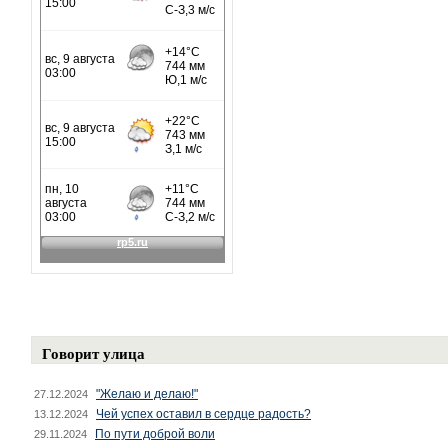
Говорит улица
"Желаю и делаю!"
27.12.2024
Чей успех оставил в сердце радость?
13.12.2024
По пути доброй воли
29.11.2024