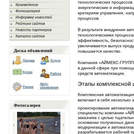
технологических процессов
Краеведение
энергетические и информац
Фотогалерея
критериям управления, нап
Информер новостей
процессов.
Рейтинг сайтов
В результате внедрения ав
Новости партнеров
технологическими процесса
Каталог сайтов
эффективность, безопасност
увеличивается выпуск проду
Доска объявлений
повышается качество.
Продам
Услуги
Компания «АЙМЕКС-ГРУПП»
в данной сфере при помощ
Куплю
средств автоматизации.
Работа
Этапы комплексной 
Авто-
Разное
объявления
Комплексная автоматизация
включает в себя несколько э
Фотогалерея
проектирование автоматиза
специалисты компании «АЙ
заказчика с целью тщательн
основании полученных данн
модернизации и автоматиза
разрабатывается рабочий п