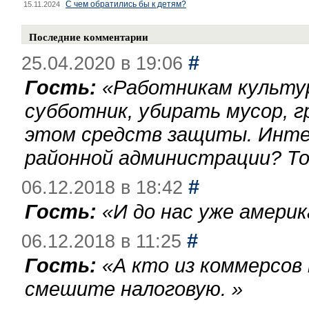
С чем обратились бы к детям?
15.11.2024
Последние комментарии
#
25.04.2020 в 19:06
Гость:
«
Работникам культу
субботник, убирать мусор, г
этом средств защиты. Инте
районной администрации? То
#
06.12.2018 в 18:42
Гость:
«
И до нас уже америк
#
06.12.2018 в 11:25
Гость:
«
А кто из коммерсов
смешите налоговую.
»