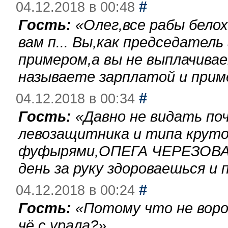
#
04.12.2018 в 00:48
Гость:
«
Олег,все рабы бело
вам п... Вы,как председател
примером,а вы не выплачива
называете зарплатой и при
#
04.12.2018 в 00:34
Гость:
«
Давно не видать по
левозащитника и типа круто
фуфырями,ОПЕГА ЧЕРЕЗОВА-
день за руку здороваешься и п
#
04.12.2018 в 00:24
Гость:
«
Потому что не воро
чё с урала?
»