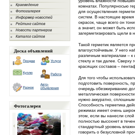
уровень влажности повышен
Краеведение
комнатах. Популярносью гер
Фотогалерея
для осуществления гермети
систем. В настоящее время
Информер новостей
окрасок, чаще всего он тон
Рейтинг сайтов
а значит, он может быть исп
Новости партнеров
загерметизировать щели в 
Каталог сайтов
Такой герметик является пр
Доска объявлений
влагоустойчивым. У него н
различным материалам – к ш
стеклу и так далее. Сверху
Продам
Услуги
красящих составов – пента
Куплю
Работа
Для того чтобы использоват
подготовить поверхность, п
Авто-
Разное
объявления
очередь обезжириванию дол
металлическая поверхности.
нужно аккуратно, сплошным 
Фотогалерея
Способность герметика дей
режимах имеет очень широк
этом, если вы нанесли слой
полностью высохнет в течен
стандартный уровень влажн
говорить о безусловной про