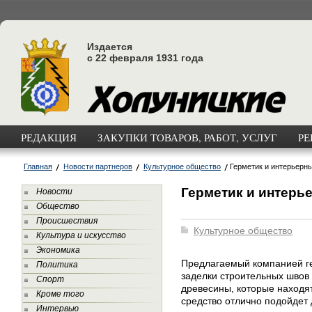
Издается
с 22 февраля 1931 года
РЕДАКЦИЯ
ЗАКУПКИ ТОВАРОВ, РАБОТ, УСЛУГ
РЕ
Главная
Новости партнеров
Культурное общество
Герметик и интерьерн
Герметик и интерь
Новости
Общество
Происшествия
Культурное общество
Культура и искусство
Экономика
Предлагаемый компанией ге
Политика
заделки строительных швов 
Спорт
древесины, которые находят
Кроме того
средство отлично подойдет 
Интервью