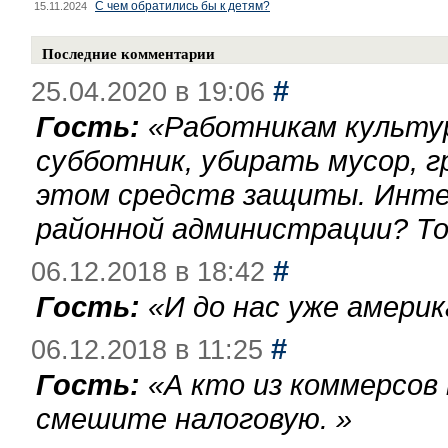
С чем обратились бы к детям?
15.11.2024
Последние комментарии
#
25.04.2020 в 19:06
Гость:
«
Работникам культу
субботник, убирать мусор, г
этом средств защиты. Инте
районной администрации? То
#
06.12.2018 в 18:42
Гость:
«
И до нас уже америк
#
06.12.2018 в 11:25
Гость:
«
А кто из коммерсов
смешите налоговую.
»