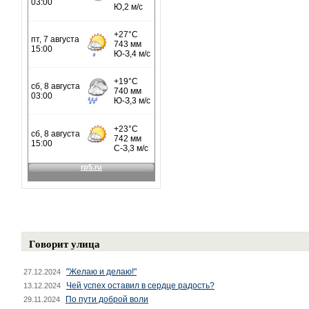
Говорит улица
"Желаю и делаю!"
27.12.2024
Чей успех оставил в сердце радость?
13.12.2024
По пути доброй воли
29.11.2024