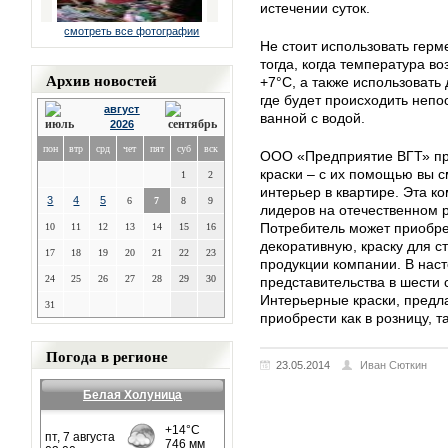
истечении суток.
смотреть все фотографии
Не стоит использовать герм
тогда, когда температура в
Архив новостей
+7°С, а также использовать
где будет происходить непо
август
ванной с водой.
2026
пон
втр
срд
чет
пят
суб
вск
ООО «Предприятие ВГТ» пр
краски – с их помощью вы 
1
2
интерьер в квартире. Эта к
3
4
5
6
7
8
9
лидеров на отечественном 
Потребитель может приобре
10
11
12
13
14
15
16
декоративную, краску для с
17
18
19
20
21
22
23
продукции компании. В нас
24
25
26
27
28
29
30
представительства в шести 
Интерьерные краски, предл
31
приобрести как в розницу, т
Погода в регионе
23.05.2014
Иван Сюткин
Белая Холуница