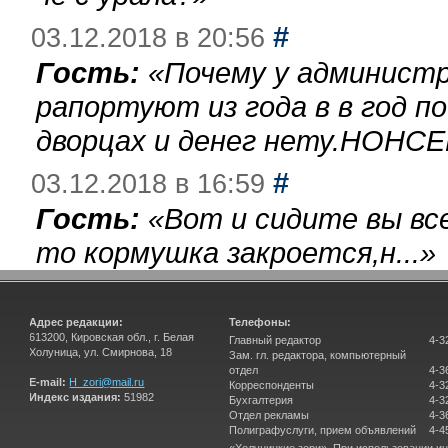
#
03.12.2018 в 20:56
Гость:
«
Почему у администр
рапортуют из года в в год п
дворцах и денег нету.НОНСЕ
#
03.12.2018 в 16:59
Гость:
«
Вот и сидите вы вс
то кормушка закроется,н...
»
Адрес редакции:
Телефоны:
613200, Кировская обл., г. Белая
Главный редактор
4-3
Холуница, ул. Смирнова, 18
Зам. гл. редактора, компьютерный
отдел
4-3
E-mail:
H_zori@mail.ru
Корреспонденты
4-3
Индекс издания:
51982
Бухгалтерия
4-3
Отдел рекламы
4-3
Полиграфуслуги, прием объявлений
4-4