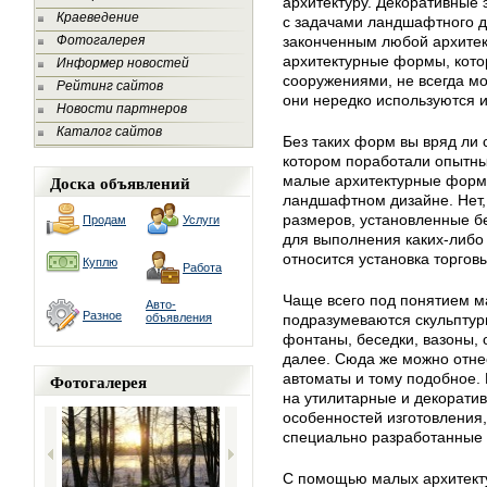
архитектуру. Декоративные 
Краеведение
с задачами ландшафтного д
Фотогалерея
законченным любой архитек
архитектурные формы, котор
Информер новостей
сооружениями, не всегда м
Рейтинг сайтов
они нередко используются и
Новости партнеров
Каталог сайтов
Без таких форм вы вряд ли 
котором поработали опытные
Доска объявлений
малые архитектурные форм
ландшафтном дизайне. Нет,
размеров, установленные б
Продам
Услуги
для выполнения каких-либо 
относится установка торгов
Куплю
Работа
Чаще всего под понятием 
Авто-
Разное
объявления
подразумеваются скульптур
фонтаны, беседки, вазоны, 
далее. Сюда же можно отнес
Фотогалерея
автоматы и тому подобное. 
на утилитарные и декорати
особенностей изготовления
специально разработанные
С помощью малых архитект