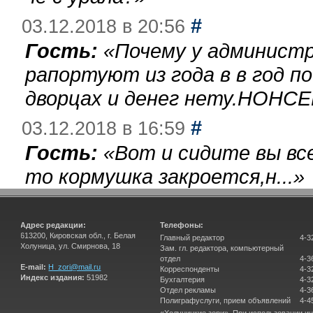
#
03.12.2018 в 20:56
Гость:
«
Почему у администр
рапортуют из года в в год п
дворцах и денег нету.НОНСЕ
#
03.12.2018 в 16:59
Гость:
«
Вот и сидите вы вс
то кормушка закроется,н...
»
Адрес редакции:
Телефоны:
613200, Кировская обл., г. Белая
Главный редактор
4-3
Холуница, ул. Смирнова, 18
Зам. гл. редактора, компьютерный
отдел
4-3
E-mail:
H_zori@mail.ru
Корреспонденты
4-3
Индекс издания:
51982
Бухгалтерия
4-3
Отдел рекламы
4-3
Полиграфуслуги, прием объявлений
4-4