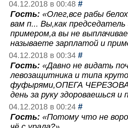
#
04.12.2018 в 00:48
Гость:
«
Олег,все рабы бело
вам п... Вы,как председател
примером,а вы не выплачива
называете зарплатой и при
#
04.12.2018 в 00:34
Гость:
«
Давно не видать по
левозащитника и типа круто
фуфырями,ОПЕГА ЧЕРЕЗОВА-
день за руку здороваешься и п
#
04.12.2018 в 00:24
Гость:
«
Потому что не воро
чё с урала?
»