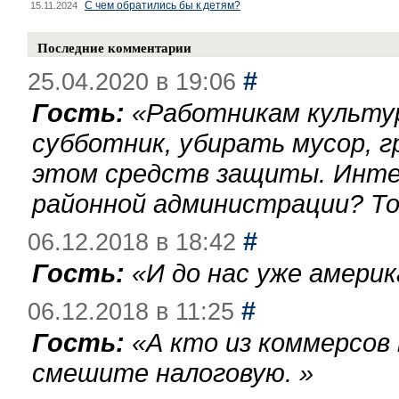
С чем обратились бы к детям?
15.11.2024
Последние комментарии
#
25.04.2020 в 19:06
Гость:
«
Работникам культу
субботник, убирать мусор, г
этом средств защиты. Инте
районной администрации? То
#
06.12.2018 в 18:42
Гость:
«
И до нас уже америк
#
06.12.2018 в 11:25
Гость:
«
А кто из коммерсов
смешите налоговую.
»