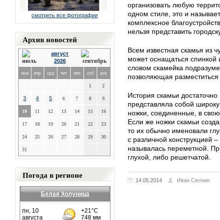
организовать любую террито
одном стиле, это и называе
смотреть все фотографии
комплексное благоустройст
нельзя представить городс
Архив новостей
Всем известная скамья из ч
август
может оснащаться спинкой 
2026
словом скамейка подразуме
пон
втр
срд
чет
пят
суб
вск
позволяющая разместиться
1
2
История скамьи достаточно
3
4
5
6
7
8
9
представляла собой широку
10
11
12
13
14
15
16
ножки, соединенные, в сво
Если же ножки скамьи созд
17
18
19
20
21
22
23
то их обычно именовали глу
24
25
26
27
28
29
30
с различной конструкцией –
называлась переметной. При
31
глухой, либо решетчатой.
Погода в регионе
14.05.2014
Иван Сюткин
Белая Холуница