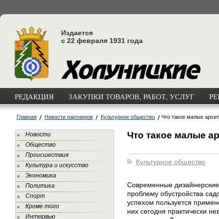
Издается
с 22 февраля 1931 года
РЕДАКЦИЯ
ЗАКУПКИ ТОВАРОВ, РАБОТ, УСЛУГ
РЕ
Главная
Новости партнеров
Культурное общество
Что такое малые архи
Что такое малые 
Новости
Общество
Происшествия
Культурное общество
Культура и искусство
Экономика
Современные дизайнерские 
Политика
проблему обустройства сад
Спорт
успехом пользуется примен
Кроме того
них сегодня практически н
Интервью