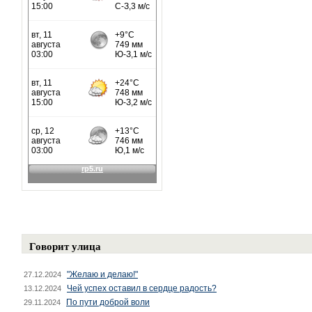
Говорит улица
"Желаю и делаю!"
27.12.2024
Чей успех оставил в сердце радость?
13.12.2024
По пути доброй воли
29.11.2024