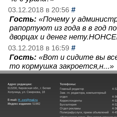
#
03.12.2018 в 20:56
Гость:
«
Почему у администр
рапортуют из года в в год п
дворцах и денег нету.НОНСЕ
#
03.12.2018 в 16:59
Гость:
«
Вот и сидите вы вс
то кормушка закроется,н...
»
Адрес редакции:
Телефоны:
613200, Кировская обл., г. Белая
Главный редактор
4-3
Холуница, ул. Смирнова, 18
Зам. гл. редактора, компьютерный
отдел
4-3
E-mail:
H_zori@mail.ru
Корреспонденты
4-3
Индекс издания:
51982
Бухгалтерия
4-3
Отдел рекламы
4-3
Полиграфуслуги, прием объявлений
4-4