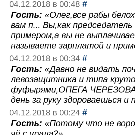
#
04.12.2018 в 00:48
Гость:
«
Олег,все рабы бело
вам п... Вы,как председател
примером,а вы не выплачива
называете зарплатой и при
#
04.12.2018 в 00:34
Гость:
«
Давно не видать по
левозащитника и типа круто
фуфырями,ОПЕГА ЧЕРЕЗОВА-
день за руку здороваешься и п
#
04.12.2018 в 00:24
Гость:
«
Потому что не воро
чё с урала?
»