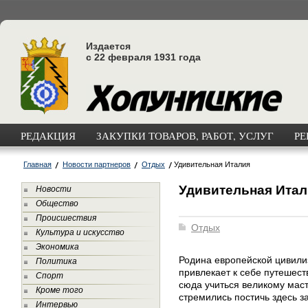
Издается
с 22 февраля 1931 года
РЕДАКЦИЯ
ЗАКУПКИ ТОВАРОВ, РАБОТ, УСЛУГ
РЕ
Главная
Новости партнеров
Отдых
Удивительная Италия
Удивительная Итал
Новости
Общество
Происшествия
Отдых
Культура и искусство
Экономика
Родина европейской цивили
Политика
привлекает к себе путешест
Спорт
сюда учиться великому маст
Кроме того
стремились постичь здесь з
Интервью