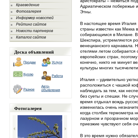
аристократы – нежиться по
Краеведение
Адриатическом побережье и
Фотогалерея
Этны.
Информер новостей
В настоящее время Италия 
Рейтинг сайтов
страны известен как Мекка
Новости партнеров
собирающимся в Милане. В 
Каталог сайтов
Шекспира, устремляются ро
венецианского карнавала. 
Доска объявлений
отелями летом собирается 
европейских стран, поэтому
конечно, никто не минует 
Продам
Услуги
культуры многих тысячелети
Куплю
Работа
Италия – удивительно уютн
расположиться с чашкой коф
Авто-
Разное
объявления
наблюдать за тем, как несп
без суеты и спешки. Не слу
время отдыхал вождь русс
Фотогалерея
изменилась очень незначит
когда столбик термометра не
лазурном и прозрачном море
приезжие чувствуют себя о
В это время нужно обязате