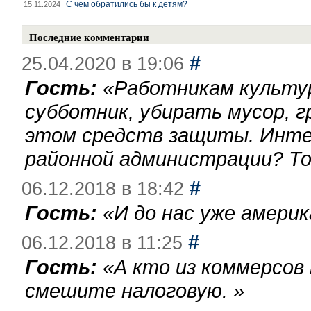
С чем обратились бы к детям?
15.11.2024
Последние комментарии
#
25.04.2020 в 19:06
Гость:
«
Работникам культу
субботник, убирать мусор, г
этом средств защиты. Инте
районной администрации? То
#
06.12.2018 в 18:42
Гость:
«
И до нас уже америк
#
06.12.2018 в 11:25
Гость:
«
А кто из коммерсов
смешите налоговую.
»