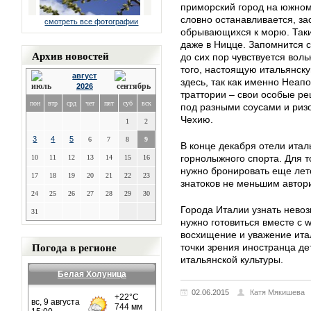
приморский город на южном
словно останавливается, за
смотреть все фотографии
обрывающихся к морю. Таки
даже в Ницце. Запомнится с
Архив новостей
до сих пор чувствуется вол
того, настоящую итальянск
август
здесь, так как именно Неап
2026
траттории – свои особые р
пон
втр
срд
чет
пят
суб
вск
под разными соусами и ризо
Чехию.
1
2
3
4
5
6
7
8
9
В конце декабря отели ита
горнолыжного спорта. Для то
10
11
12
13
14
15
16
нужно бронировать еще лет
17
18
19
20
21
22
23
знатоков не меньшим автори
24
25
26
27
28
29
30
Города Италии узнать невоз
31
нужно готовиться вместе с w
восхищение и уважение ита
Погода в регионе
точки зрения иностранца д
итальянской культуры.
Белая Холуница
02.06.2015
Катя Мякишева