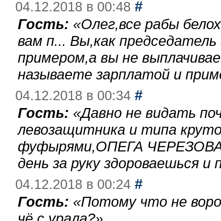
#
04.12.2018 в 00:48
Гость:
«
Олег,все рабы бело
вам п... Вы,как председател
примером,а вы не выплачива
называете зарплатой и при
#
04.12.2018 в 00:34
Гость:
«
Давно не видать по
левозащитника и типа круто
фуфырями,ОПЕГА ЧЕРЕЗОВА-
день за руку здороваешься и п
#
04.12.2018 в 00:24
Гость:
«
Потому что не воро
чё с урала?
»