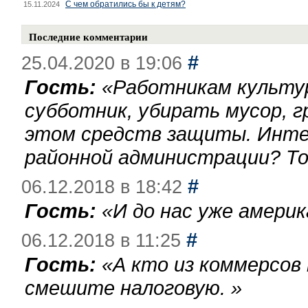
С чем обратились бы к детям?
15.11.2024
Последние комментарии
#
25.04.2020 в 19:06
Гость:
«
Работникам культу
субботник, убирать мусор, г
этом средств защиты. Инте
районной администрации? То
#
06.12.2018 в 18:42
Гость:
«
И до нас уже америк
#
06.12.2018 в 11:25
Гость:
«
А кто из коммерсов
смешите налоговую.
»