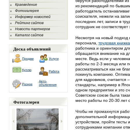
берутся работодателями из
Краеведение
из рекомендаций по бывши
Фотогалерея
работодатель останавливае
соискателя, нежели на запи
Информер новостей
последних лет, записи в тр
Рейтинг сайтов
сотрудник не соответствует
Новости партнеров
Каталог сайтов
Несмотря на новый подход 
персонала,
трудовая книжка
Доска объявлений
работника и ориентиром дл
обращается внимание на дл
месте. Ведь если у человека
Продам
Услуги
работы по 2-3 месяца или п
рассматриваться как не бл
Куплю
Работа
покинуть компанию. Оптима
для кадровиков, считается –
Авто-
Разное
стандарты, например в Япо
объявления
одном предприятии и это сч
Советском союзе была такая
место работы по 20-30 лет 
Фотогалерея
Чтобы не промахнутся работ
дополнительной информации
устройством, пройти тесты
сотрудниками компании от