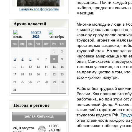
персонала. Почти каждый ра
выбора, предлагая сначала 
смотреть все фотографии
месяцев.
Архив новостей
Многие молодые люди в Рос
книжке довольно серьезно, 
август
карьеру сразу после оконча
2026
трудовой, играет не малов
пон
втр
срд
чет
пят
суб
вск
престижные вакансии, чтоб
трудовой стаж. На западе д
1
2
человека американца или е
3
4
5
6
7
8
9
опыт. Соискатель в первую 
тяжелых условиях, на не по
10
11
12
13
14
15
16
за преимущество в том, что
17
18
19
20
21
22
23
всю «кухню» изнутри.
24
25
26
27
28
29
30
Работа без трудовой книжки
31
России. Как правило это о
работника, но при этом отс
Погода в регионе
пенсионный фонд. А также п
какие либо гарантии со ст
трудовом кодексе РФ.
Трудо
Белая Холуница
ответственность каждого из
обеспечивает обоюдную защ