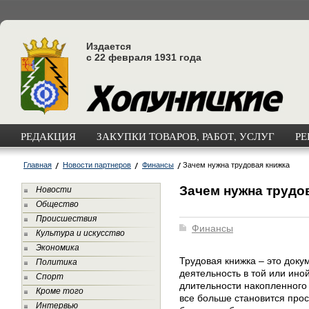
Издается
с 22 февраля 1931 года
РЕДАКЦИЯ
ЗАКУПКИ ТОВАРОВ, РАБОТ, УСЛУГ
РЕ
Главная
Новости партнеров
Финансы
Зачем нужна трудовая книжка
Зачем нужна трудо
Новости
Общество
Происшествия
Финансы
Культура и искусство
Экономика
Трудовая книжка – это док
Политика
деятельность в той или ино
Спорт
длительности накопленного
Кроме того
все больше становится про
Интервью