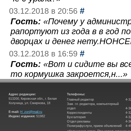
#
03.12.2018 в 20:56
Гость:
«
Почему у администр
рапортуют из года в в год п
дворцах и денег нету.НОНСЕ
#
03.12.2018 в 16:59
Гость:
«
Вот и сидите вы вс
то кормушка закроется,н...
»
Адрес редакции:
Телефоны:
613200, Кировская обл., г. Белая
Главный редактор
4-3
Холуница, ул. Смирнова, 18
Зам. гл. редактора, компьютерный
отдел
4-3
E-mail:
H_zori@mail.ru
Корреспонденты
4-3
Индекс издания:
51982
Бухгалтерия
4-3
Отдел рекламы
4-3
Полиграфуслуги, прием объявлений
4-4