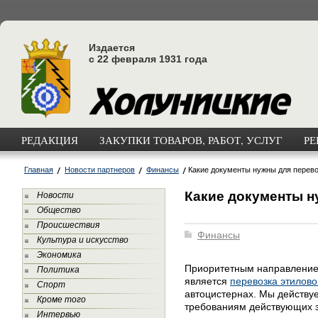
Издается
с 22 февраля 1931 года
РЕДАКЦИЯ
ЗАКУПКИ ТОВАРОВ, РАБОТ, УСЛУГ
РЕ
Главная
Новости партнеров
Финансы
Какие документы нужны для перево
Какие документы н
Новости
Общество
Происшествия
Финансы
Культура и искусство
Экономика
Приоритетным направление
Политика
является
перевозка этилово
Спорт
автоцистернах. Мы действу
Кроме того
требованиям действующих з
Интервью