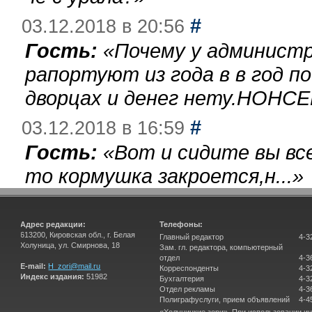
#
03.12.2018 в 20:56
Гость:
«
Почему у администр
рапортуют из года в в год п
дворцах и денег нету.НОНСЕ
#
03.12.2018 в 16:59
Гость:
«
Вот и сидите вы вс
то кормушка закроется,н...
»
Адрес редакции:
Телефоны:
613200, Кировская обл., г. Белая
Главный редактор
4-3
Холуница, ул. Смирнова, 18
Зам. гл. редактора, компьютерный
отдел
4-3
E-mail:
H_zori@mail.ru
Корреспонденты
4-3
Индекс издания:
51982
Бухгалтерия
4-3
Отдел рекламы
4-3
Полиграфуслуги, прием объявлений
4-4