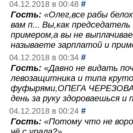
#
04.12.2018 в 00:48
Гость:
«
Олег,все рабы бело
вам п... Вы,как председател
примером,а вы не выплачива
называете зарплатой и при
#
04.12.2018 в 00:34
Гость:
«
Давно не видать по
левозащитника и типа круто
фуфырями,ОПЕГА ЧЕРЕЗОВА-
день за руку здороваешься и п
#
04.12.2018 в 00:24
Гость:
«
Потому что не воро
чё с урала?
»