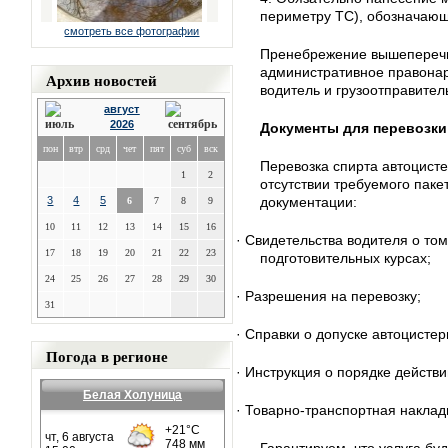
периметру ТС), обозначающ
смотреть все фотографии
Пренебрежение вышеперечи
административное правонар
Архив новостей
водитель и грузоотправител
август
2026
Документы для перевозк
пон
втр
срд
чет
пят
суб
вск
Перевозка спирта автоцист
1
2
отсутствии требуемого пак
3
4
5
документации:
6
7
8
9
10
11
12
13
14
15
16
· Свидетельства водителя о том
17
18
19
20
21
22
23
подготовительных курсах;
24
25
26
27
28
29
30
· Разрешения на перевозку;
31
· Справки о допуске автоцистер
Погода в регионе
· Инструкция о порядке действи
Белая Холуница
· Товарно-транспортная наклад