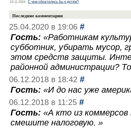
С чем обратились бы к детям?
15.11.2024
Последние комментарии
#
25.04.2020 в 19:06
Гость:
«
Работникам культу
субботник, убирать мусор, г
этом средств защиты. Инте
районной администрации? То
#
06.12.2018 в 18:42
Гость:
«
И до нас уже америк
#
06.12.2018 в 11:25
Гость:
«
А кто из коммерсов
смешите налоговую.
»