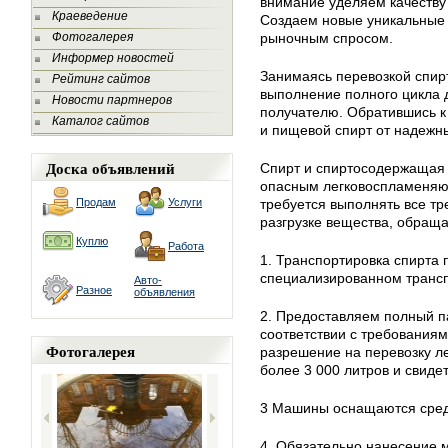
внимание уделяем качеству 
Краеведение
Создаем новые уникальные 
Фотогалерея
рыночным спросом.
Информер новостей
Занимаясь перевозкой спир
Рейтинг сайтов
выполнение полного цикла д
Новости партнеров
получателю. Обратившись к 
Каталог сайтов
и пищевой спирт от надежны
Доска объявлений
Спирт и спиртосодержащая 
опасным легковоспламеняю
Продам
Услуги
требуется выполнять все тр
разгрузке вещества, обращ
Куплю
Работа
1. Транспортировка спирта 
специализированном трансп
Авто-
Разное
объявления
2. Предоставляем полный п
соответствии с требованиям
Фотогалерея
разрешение на перевозку 
более 3 000 литров и свид
3 Машины оснащаются сред
4. Обязательно нанесение м