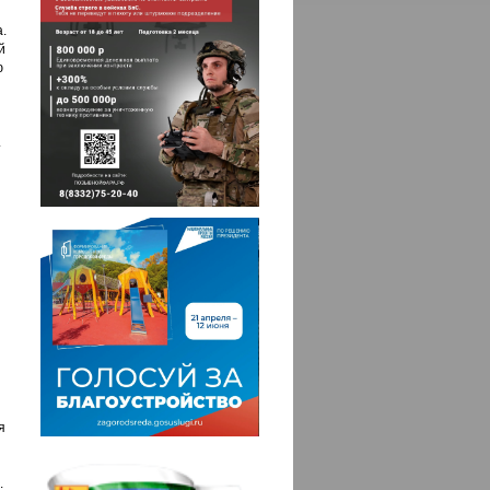
.
й
ю
.
я
.