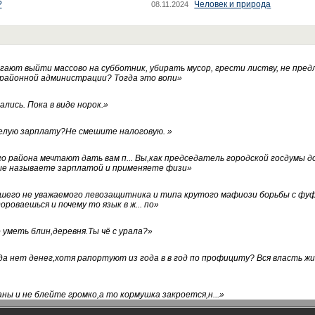
?
Человек и природа
08.11.2024
ают выйти массово на субботник, убирать мусор, грести листву, не пред
 районной администрации? Тогда это вопи
»
лись. Пока в виде норок.
»
белую зарплату?Не смешите налоговую.
»
го района мечтают дать вам п... Вы,как председатель городской госдумы 
ые называете зарплатой и применяете физи
»
нашего не уважаемого левозащитника и типа крутого мафиози борьбы с 
ороваешься и почему то язык в ж... по
»
уметь блин,деревня.Ты чё с урала?
»
а нет денег,хотя рапортуют из года в в год по профициту? Вся власть жи
ны и не блейте громко,а то кормушка закроется,н...
»