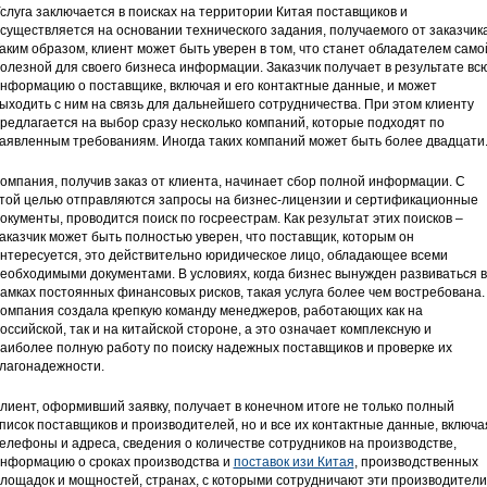
слуга заключается в поисках на территории Китая поставщиков и
существляется на основании технического задания, получаемого от заказчика
аким образом, клиент может быть уверен в том, что станет обладателем само
олезной для своего бизнеса информации. Заказчик получает в результате вс
нформацию о поставщике, включая и его контактные данные, и может
ыходить с ним на связь для дальнейшего сотрудничества. При этом клиенту
редлагается на выбор сразу несколько компаний, которые подходят по
аявленным требованиям. Иногда таких компаний может быть более двадцати
омпания, получив заказ от клиента, начинает сбор полной информации. С
той целью отправляются запросы на бизнес-лицензии и сертификационные
окументы, проводится поиск по госреестрам. Как результат этих поисков –
аказчик может быть полностью уверен, что поставщик, которым он
нтересуется, это действительно юридическое лицо, обладающее всеми
еобходимыми документами. В условиях, когда бизнес вынужден развиваться в
амках постоянных финансовых рисков, такая услуга более чем востребована.
омпания создала крепкую команду менеджеров, работающих как на
оссийской, так и на китайской стороне, а это означает комплексную и
аиболее полную работу по поиску надежных поставщиков и проверке их
лагонадежности.
лиент, оформивший заявку, получает в конечном итоге не только полный
писок поставщиков и производителей, но и все их контактные данные, включа
елефоны и адреса, сведения о количестве сотрудников на производстве,
нформацию о сроках производства и
поставок изи Китая
, производственных
лощадок и мощностей, странах, с которыми сотрудничают эти производители