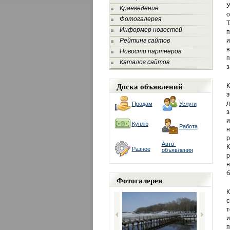
У
Краеведение
о
Фотогалерея
Т
Информер новостей
п
Рейтинг сайтов
и
в
Новости партнеров
п
Каталог сайтов
з
Доска объявлений
К
э
д
Продам
Услуги
з
и
Куплю
Работа
н
р
Авто-
К
Разное
объявления
р
н
б
Фотогалерея
К
с
т
и
п