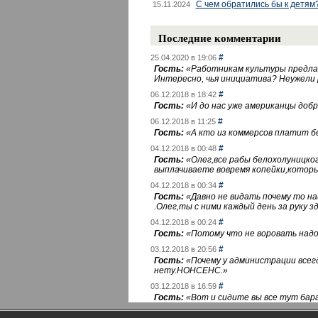
С чем обратились бы к детям
15.11.2024
Последние комментарии
#
25.04.2020 в 19:06
Гость:
«
Работникам культуры предлаг
Интересно, чья инициатива? Неужели
#
06.12.2018 в 18:42
Гость:
«
И до нас уже американцы добра
#
06.12.2018 в 11:25
Гость:
«
А кто из коммерсов платит 
#
04.12.2018 в 00:48
Гость:
«
Олег,все рабы белохолуницко
выплачиваете вовремя копейки,котор
#
04.12.2018 в 00:34
Гость:
«
Давно не видать почему то 
.Олег,ты с ними каждый день за руку зд
#
04.12.2018 в 00:24
Гость:
«
Потому что не воровать надо 
#
03.12.2018 в 20:56
Гость:
«
Почему у администрации всегд
нету.НОНСЕНС.
»
#
03.12.2018 в 16:59
Гость:
«
Вот и сидите вы все тут бара