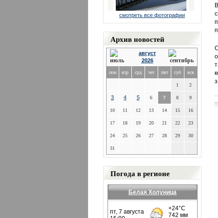
В
с
смотреть все фотографии
п
п
Архив новостей
С
август
о
2026
т
пон
втр
срд
чет
пят
суб
вск
к
з
1
2
3
4
5
6
7
8
9
10
11
12
13
14
15
16
17
18
19
20
21
22
23
24
25
26
27
28
29
30
31
Погода в регионе
Белая Холуница