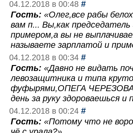
#
04.12.2018 в 00:48
Гость:
«
Олег,все рабы бело
вам п... Вы,как председател
примером,а вы не выплачива
называете зарплатой и при
#
04.12.2018 в 00:34
Гость:
«
Давно не видать по
левозащитника и типа круто
фуфырями,ОПЕГА ЧЕРЕЗОВА-
день за руку здороваешься и п
#
04.12.2018 в 00:24
Гость:
«
Потому что не воро
чё с урала?
»