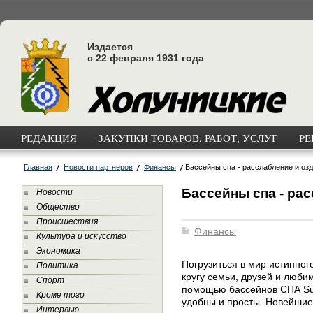
Издается
с 22 февраля 1931 года
РЕДАКЦИЯ
ЗАКУПКИ ТОВАРОВ, РАБОТ, УСЛУГ
РЕ
Главная
Новости партнеров
Финансы
Бассейны спа - расслабление и оз
Бассейны спа - ра
Новости
Общество
Происшествия
Финансы
Культура и искусство
Экономика
Погрузиться в мир истинног
Политика
кругу семьи, друзей и люби
Спорт
помощью бассейнов СПА Su
Кроме того
удобны и просты. Новейшие
Интервью