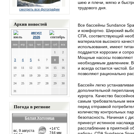
шею и плечи, мягко и быстр
трудового дня.
смотреть все фотографии
Архив новостей
Все бассейны Sundance Spa
и комфортно. Широкий выбо
август
СПА, соответствующий необ
2026
материалов высокого качес
пон
втр
срд
чет
пят
суб
вск
использования, имеют титан
поддается коррозии и сопр
1
2
Мощные насосы позволяют п
3
4
5
6
7
8
9
необходимым давлением. Во
и всегда остается чистой. 
10
11
12
13
14
15
16
позволяют рационально рас
17
18
19
20
21
22
23
24
25
26
27
28
29
30
Бассейн легко устанавливае
дополнительной переплани
31
курорта. Качество бассейно
самым требовательным меж
Погода в регионе
перед отправкой потребите
количеству контрольных па
безопасность. Начиная с ди
Белая Холуница
принесут истинное наслажд
расслабление в приятной о
работы. СПА Sundance Spas