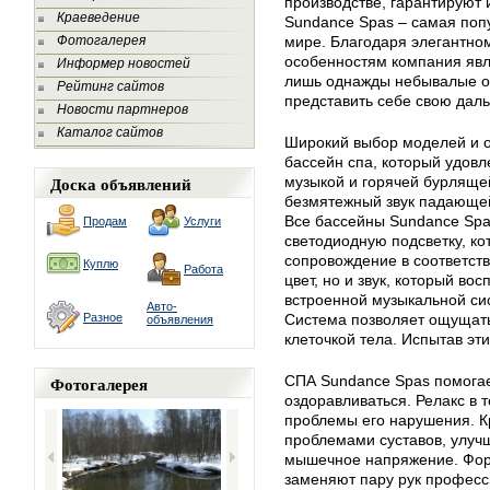
производстве, гарантируют 
Краеведение
Sundance Spas – самая поп
Фотогалерея
мире. Благодаря элегантно
особенностям компания явл
Информер новостей
лишь однажды небывалые о
Рейтинг сайтов
представить себе свою дал
Новости партнеров
Каталог сайтов
Широкий выбор моделей и о
бассейн спа, который удовл
Доска объявлений
музыкой и горячей бурляще
безмятежный звук падающей
Все бассейны Sundance Sp
Продам
Услуги
светодиодную подсветку, ко
сопровождение в соответств
Куплю
Работа
цвет, но и звук, который в
встроенной музыкальной си
Авто-
Разное
Система позволяет ощущат
объявления
клеточкой тела. Испытав эти
Фотогалерея
СПА Sundance Spas помогает
оздоравливаться. Релакс в 
проблемы его нарушения. К
проблемами суставов, улуч
мышечное напряжение. Фор
заменяют пару рук профес