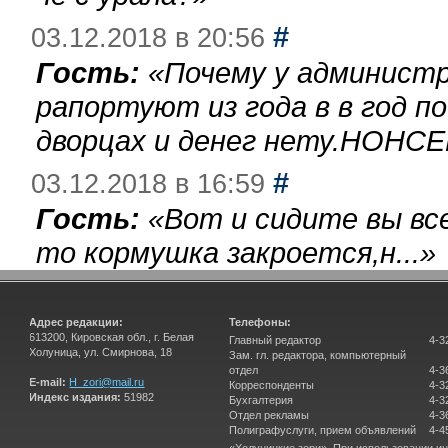
#
03.12.2018 в 20:56
Гость:
«
Почему у администр
рапортуют из года в в год п
дворцах и денег нету.НОНСЕ
#
03.12.2018 в 16:59
Гость:
«
Вот и сидите вы вс
то кормушка закроется,н...
»
Адрес редакции:
Телефоны:
613200, Кировская обл., г. Белая
Главный редактор
4-3
Холуница, ул. Смирнова, 18
Зам. гл. редактора, компьютерный
отдел
4-3
E-mail:
H_zori@mail.ru
Корреспонденты
4-3
Индекс издания:
51982
Бухгалтерия
4-3
Отдел рекламы
4-3
Полиграфуслуги, прием объявлений
4-4