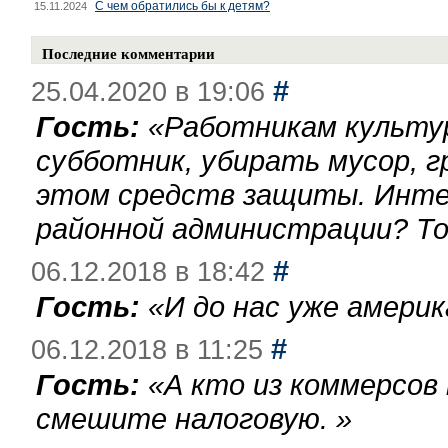
С чем обратились бы к детям?
15.11.2024
Последние комментарии
#
25.04.2020 в 19:06
Гость:
«
Работникам культу
субботник, убирать мусор, г
этом средств защиты. Инте
районной администрации? То
#
06.12.2018 в 18:42
Гость:
«
И до нас уже америк
#
06.12.2018 в 11:25
Гость:
«
А кто из коммерсов
смешите налоговую.
»