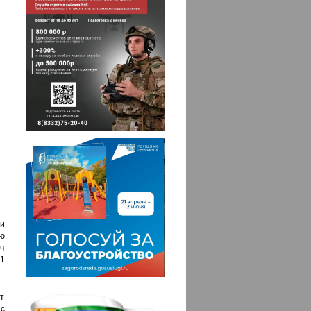
и
ю
ч
21
т
с