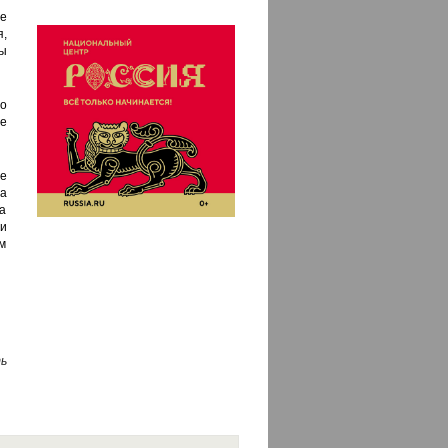
е
,
ы
о
ие
пе
са
а
и
м
ь