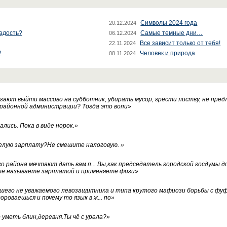
Символы 2024 года
20.12.2024
радость?
Самые темные дни…
06.12.2024
Все зависит только от тебя!
22.11.2024
?
Человек и природа
08.11.2024
ают выйти массово на субботник, убирать мусор, грести листву, не пред
 районной администрации? Тогда это вопи
»
лись. Пока в виде норок.
»
белую зарплату?Не смешите налоговую.
»
го района мечтают дать вам п... Вы,как председатель городской госдумы 
ые называете зарплатой и применяете физи
»
нашего не уважаемого левозащитника и типа крутого мафиози борьбы с 
ороваешься и почему то язык в ж... по
»
уметь блин,деревня.Ты чё с урала?
»