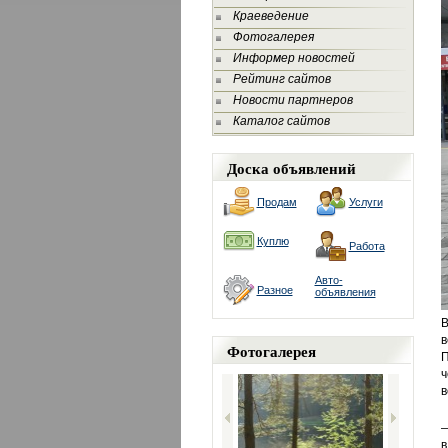
Краеведение
Фотогалерея
Информер новостей
Рейтинг сайтов
Новости партнеров
Каталог сайтов
Доска объявлений
Продам
Услуги
Куплю
Работа
Авто-
Разное
объявления
В
в
Фотогалерея
П
ч
в
—
в