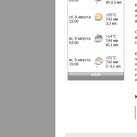
К
э
д
О
д
с
Е
ч
о
с
у
н