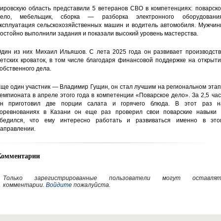
ировскую область представили 5 ветеранов СВО в компетенциях: поварско
дело, мебельщик, сборка — разборка электронного оборудования
ксплуатация сельскохозяйственных машин и водитель автомобиля. Мужчин
остойно выполнили задания и показали высокий уровень мастерства.
дин из них Михаил Ильяшов. С лета 2025 года он развивает производств
етских кроваток, в том числе благодаря финансовой поддержке на открыт
обственного дела.
ще один участник — Владимир Гущин, он стал лучшим на региональном эта
емпионата в апреле этого года в компетенции «Поварское дело». За 2,5 ча
н приготовил две порции салата и горячего блюда. В этот раз н
оревнованиях в Казани он еще раз проверил свои поварские навыки 
бедился, что ему интересно работать и развиваться именно в это
аправлении.
Комментарии
Только зарегистрированные пользователи могут оставлят
комментарии.
Войдите
пожалуйста.