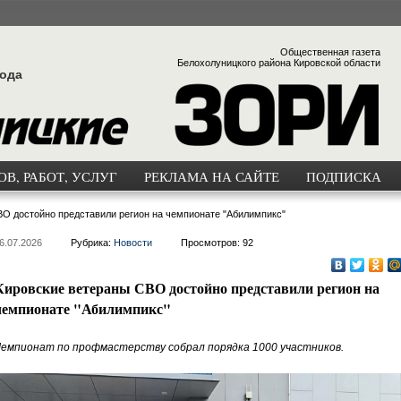
Общественная газета
Белохолуницкого района Кировской области
года
В, РАБОТ, УСЛУГ
РЕКЛАМА НА САЙТЕ
ПОДПИСКА
О достойно представили регион на чемпионате "Абилимпикс"
6.07.2026
Рубрика:
Новости
Просмотров: 92
Кировские ветераны СВО достойно представили регион на
чемпионате "Абилимпикс"
емпионат по профмастерству собрал порядка 1000 участников.