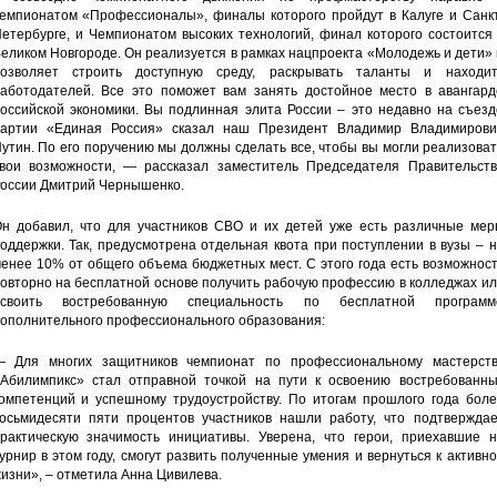
емпионатом «Профессионалы», финалы которого пройдут в Калуге и Санкт
етербурге, и Чемпионатом высоких технологий, финал которого состоится
еликом Новгороде. Он реализуется в рамках нацпроекта «Молодежь и дети»
озволяет строить доступную среду, раскрывать таланты и находит
аботодателей. Все это поможет вам занять достойное место в авангард
оссийской экономики. Вы подлинная элита России – это недавно на съезд
артии «Единая Россия» сказал наш Президент Владимир Владимирови
утин. По его поручению мы должны сделать все, чтобы вы могли реализова
вои возможности, — рассказал заместитель Председателя Правительств
оссии Дмитрий Чернышенко.
н добавил, что для участников СВО и их детей уже есть различные мер
оддержки. Так, предусмотрена отдельная квота при поступлении в вузы – 
енее 10% от общего объема бюджетных мест. С этого года есть возможнос
овторно на бесплатной основе получить рабочую профессию в колледжах и
освоить востребованную специальность по бесплатной программ
ополнительного профессионального образования:
 Для многих защитников чемпионат по профессиональному мастерств
Абилимпикс» стал отправной точкой на пути к освоению востребованны
омпетенций и успешному трудоустройству. По итогам прошлого года боле
осьмидесяти пяти процентов участников нашли работу, что подтверждае
рактическую значимость инициативы. Уверена, что герои, приехавшие н
урнир в этом году, смогут развить полученные умения и вернуться к активн
изни», – отметила Анна Цивилева.