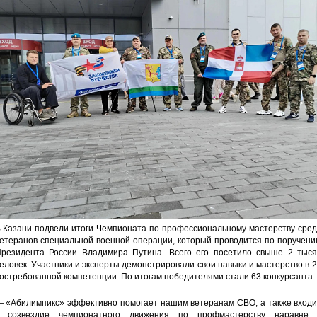
 Казани подвели итоги Чемпионата по профессиональному мастерству сред
етеранов специальной военной операции, который проводится по поручени
резидента России Владимира Путина. Всего его посетило свыше 2 тыся
еловек. Участники и эксперты демонстрировали свои навыки и мастерство в 
остребованной компетенции. По итогам победителями стали 63 конкурсанта.
 «Абилимпикс» эффективно помогает нашим ветеранам СВО, а также входи
 созвездие чемпионатного движения по профмастерству наравне 