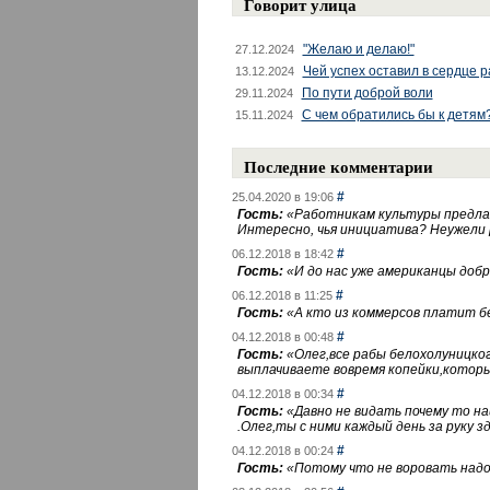
Говорит улица
"Желаю и делаю!"
27.12.2024
Чей успех оставил в сердце 
13.12.2024
По пути доброй воли
29.11.2024
С чем обратились бы к детям
15.11.2024
Последние комментарии
#
25.04.2020 в 19:06
Гость:
«
Работникам культуры предлаг
Интересно, чья инициатива? Неужели
#
06.12.2018 в 18:42
Гость:
«
И до нас уже американцы добра
#
06.12.2018 в 11:25
Гость:
«
А кто из коммерсов платит 
#
04.12.2018 в 00:48
Гость:
«
Олег,все рабы белохолуницко
выплачиваете вовремя копейки,котор
#
04.12.2018 в 00:34
Гость:
«
Давно не видать почему то 
.Олег,ты с ними каждый день за руку зд
#
04.12.2018 в 00:24
Гость:
«
Потому что не воровать надо 