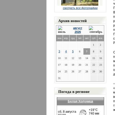
ч
П
смотреть все фотографии
В
п
Архив новостей
р
р
август
п
2026
П
пон
втр
срд
чет
пят
суб
вск
с
Р
1
2
3
4
5
6
7
8
9
О
п
10
11
12
13
14
15
16
м
17
18
19
20
21
22
23
п
24
25
26
27
28
29
30
д
31
—
«
Погода в регионе
к
в
п
Белая Холуница
т
ж