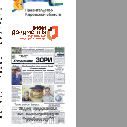
-
 в
 и
ь
е
е
ч
ть
а
ы
не
ть
ли
е
у
х
е
т
а
ой