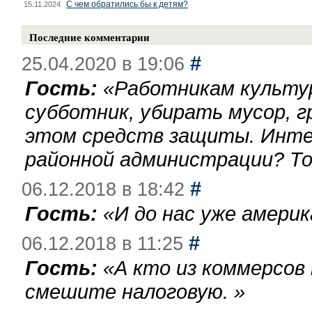
С чем обратились бы к детям?
15.11.2024
Последние комментарии
#
25.04.2020 в 19:06
Гость:
«
Работникам культу
субботник, убирать мусор, г
этом средств защиты. Инте
районной администрации? То
#
06.12.2018 в 18:42
Гость:
«
И до нас уже америк
#
06.12.2018 в 11:25
Гость:
«
А кто из коммерсов
смешите налоговую.
»