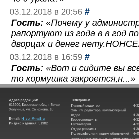
#
03.12.2018 в 20:56
Гость:
«
Почему у администр
рапортуют из года в в год п
дворцах и денег нету.НОНСЕ
#
03.12.2018 в 16:59
Гость:
«
Вот и сидите вы вс
то кормушка закроется,н...
»
Адрес редакции:
Телефоны:
613200, Кировская обл., г. Белая
Главный редактор
4-3
Холуница, ул. Смирнова, 18
Зам. гл. редактора, компьютерный
отдел
4-3
E-mail:
H_zori@mail.ru
Корреспонденты
4-3
Индекс издания:
51982
Бухгалтерия
4-3
Отдел рекламы
4-3
Полиграфуслуги, прием объявлений
4-4