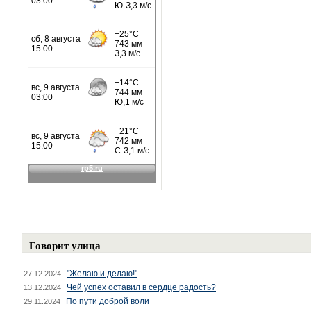
Говорит улица
"Желаю и делаю!"
27.12.2024
Чей успех оставил в сердце радость?
13.12.2024
По пути доброй воли
29.11.2024