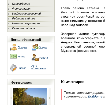
Краеведение
Глава района Татьяна Т
Фотогалерея
Дмитрий Ковязин вспомни
Информер новостей
страницу российской исто
Рейтинг сайтов
ныне живущих участников б
Новости партнеров
неба над головой.
Каталог сайтов
Завершая митинг, руковод
военного комиссариата г.
Доска объявлений
Андрея Николаевича, погиб
специальной военной опе
Продам
Услуги
Мужества (посмертно).
Куплю
Работа
Авто-
Разное
объявления
Комментарии
Фотогалерея
Только зарегистрирова
комментарии.
Войдите
п