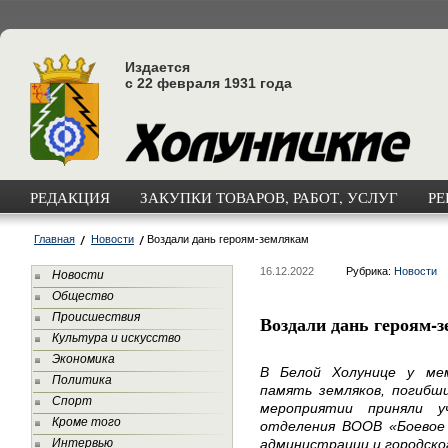
Издается
с 22 февраля 1931 года
РЕДАКЦИЯ
ЗАКУПКИ ТОВАРОВ, РАБОТ, УСЛУГ
РЕ
Главная
Новости
Воздали дань героям-землякам
16.12.2022
Рубрика:
Новости
Новости
Общество
Происшествия
Воздали дань героям-
Культура и искусство
Экономика
В Белой Холунице у ме
Политика
память земляков, погибши
Спорт
мероприятии приняли у
Кроме того
отделения ВООВ «Боевое
Интервью
администрации и городско