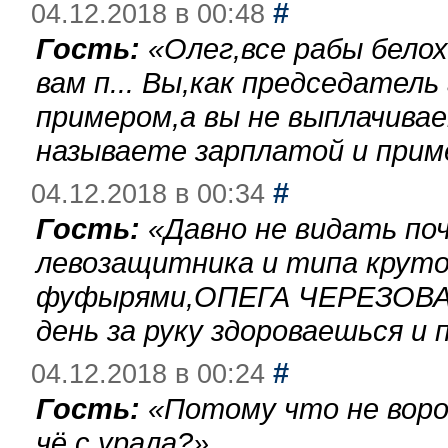
#
04.12.2018 в 00:48
Гость:
«
Олег,все рабы бело
вам п... Вы,как председател
примером,а вы не выплачива
называете зарплатой и при
#
04.12.2018 в 00:34
Гость:
«
Давно не видать по
левозащитника и типа круто
фуфырями,ОПЕГА ЧЕРЕЗОВА-
день за руку здороваешься и п
#
04.12.2018 в 00:24
Гость:
«
Потому что не воро
чё с урала?
»