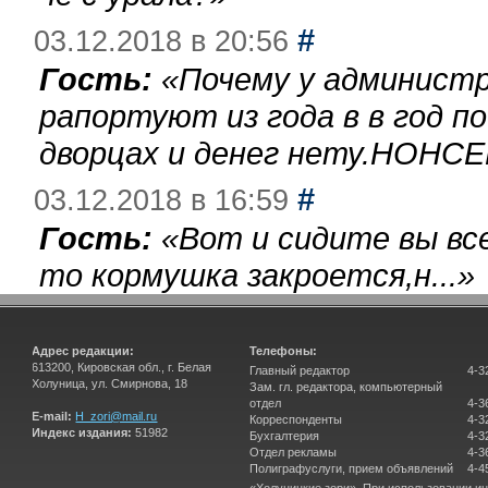
#
03.12.2018 в 20:56
Гость:
«
Почему у администр
рапортуют из года в в год п
дворцах и денег нету.НОНСЕ
#
03.12.2018 в 16:59
Гость:
«
Вот и сидите вы вс
то кормушка закроется,н...
»
Адрес редакции:
Телефоны:
613200, Кировская обл., г. Белая
Главный редактор
4-3
Холуница, ул. Смирнова, 18
Зам. гл. редактора, компьютерный
отдел
4-3
E-mail:
H_zori@mail.ru
Корреспонденты
4-3
Индекс издания:
51982
Бухгалтерия
4-3
Отдел рекламы
4-3
Полиграфуслуги, прием объявлений
4-4