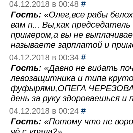
#
04.12.2018 в 00:48
Гость:
«
Олег,все рабы бело
вам п... Вы,как председател
примером,а вы не выплачива
называете зарплатой и при
#
04.12.2018 в 00:34
Гость:
«
Давно не видать по
левозащитника и типа круто
фуфырями,ОПЕГА ЧЕРЕЗОВА-
день за руку здороваешься и п
#
04.12.2018 в 00:24
Гость:
«
Потому что не воро
чё с урала?
»