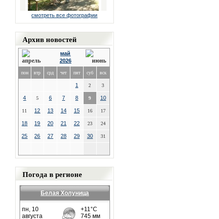
смотреть все фотографии
Архив новостей
май
2026
пон
втр
срд
чет
пят
суб
вск
1
2
3
4
6
7
8
10
5
9
12
13
14
15
11
16
17
18
19
20
21
22
23
24
25
26
27
28
29
30
31
Погода в регионе
Белая Холуница