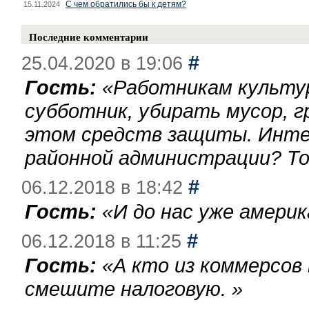
С чем обратились бы к детям?
15.11.2024
Последние комментарии
#
25.04.2020 в 19:06
Гость:
«
Работникам культу
субботник, убирать мусор, г
этом средств защиты. Инте
районной администрации? То
#
06.12.2018 в 18:42
Гость:
«
И до нас уже америк
#
06.12.2018 в 11:25
Гость:
«
А кто из коммерсов
смешите налоговую.
»