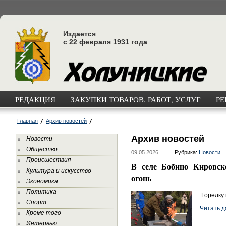
Издается
с 22 февраля 1931 года
РЕДАКЦИЯ
ЗАКУПКИ ТОВАРОВ, РАБОТ, УСЛУГ
РЕ
Главная
Архив новостей
Архив новостей
Новости
Общество
09.05.2026
Рубрика:
Новости
Происшествия
В селе Бобино Кировск
Культура и искусство
огонь
Экономика
Политика
Горелку 
Спорт
Читать д
Кроме того
Интервью