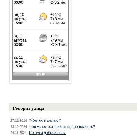
Говорит улица
"Желаю и делаю!"
27.12.2024
Чей успех оставил в сердце радость?
13.12.2024
По пути доброй воли
29.11.2024