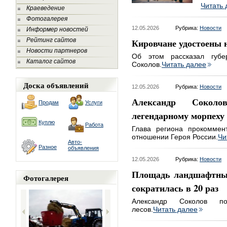
Читать 
Краеведение
Фотогалерея
12.05.2026
Рубрика:
Новости
Информер новостей
Кировчане удостоены 
Рейтинг сайтов
Новости партнеров
Об этом рассказал губе
Каталог сайтов
Соколов.
Читать далее
Доска объявлений
12.05.2026
Рубрика:
Новости
Александр Сокол
Продам
Услуги
легендарному морпеху
Куплю
Работа
Глава региона прокоммен
отношении Героя России.
Чи
Авто-
Разное
объявления
12.05.2026
Рубрика:
Новости
Площадь ландшафтных
Фотогалерея
сократилась в 20 раз
Александр Соколов по
лесов.
Читать далее