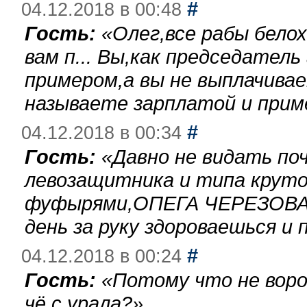
#
04.12.2018 в 00:48
Гость:
«
Олег,все рабы бело
вам п... Вы,как председател
примером,а вы не выплачива
называете зарплатой и при
#
04.12.2018 в 00:34
Гость:
«
Давно не видать по
левозащитника и типа круто
фуфырями,ОПЕГА ЧЕРЕЗОВА-
день за руку здороваешься и п
#
04.12.2018 в 00:24
Гость:
«
Потому что не воро
чё с урала?
»