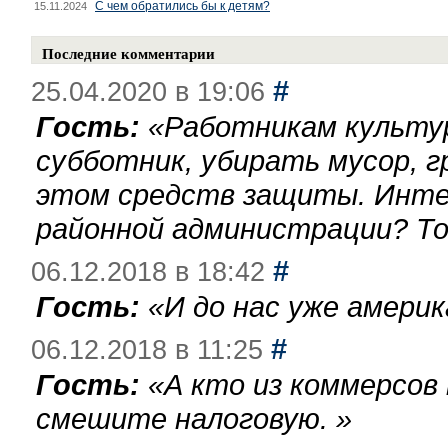
С чем обратились бы к детям?
15.11.2024
Последние комментарии
#
25.04.2020 в 19:06
Гость:
«
Работникам культу
субботник, убирать мусор, г
этом средств защиты. Инте
районной администрации? То
#
06.12.2018 в 18:42
Гость:
«
И до нас уже америк
#
06.12.2018 в 11:25
Гость:
«
А кто из коммерсов
смешите налоговую.
»