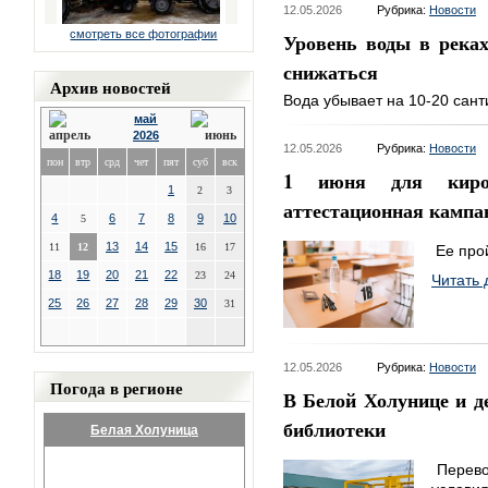
12.05.2026
Рубрика:
Новости
смотреть все фотографии
Уровень воды в река
снижаться
Архив новостей
Вода убывает на 10-20 сант
май
2026
12.05.2026
Рубрика:
Новости
пон
втр
срд
чет
пят
суб
вск
1 июня для киров
1
2
3
аттестационная кампа
4
6
7
8
9
10
5
13
14
15
11
12
16
17
Ее прой
18
19
20
21
22
23
24
Читать 
25
26
27
28
29
30
31
12.05.2026
Рубрика:
Новости
Погода в регионе
В Белой Холунице и д
библиотеки
Белая Холуница
Перево