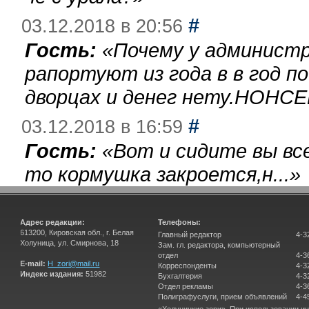
#
03.12.2018 в 20:56
Гость:
«
Почему у администр
рапортуют из года в в год п
дворцах и денег нету.НОНСЕ
#
03.12.2018 в 16:59
Гость:
«
Вот и сидите вы вс
то кормушка закроется,н...
»
Адрес редакции:
Телефоны:
613200, Кировская обл., г. Белая
Главный редактор
4-3
Холуница, ул. Смирнова, 18
Зам. гл. редактора, компьютерный
отдел
4-3
E-mail:
H_zori@mail.ru
Корреспонденты
4-3
Индекс издания:
51982
Бухгалтерия
4-3
Отдел рекламы
4-3
Полиграфуслуги, прием объявлений
4-4