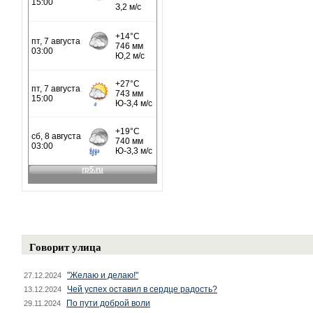
Говорит улица
"Желаю и делаю!"
27.12.2024
Чей успех оставил в сердце радость?
13.12.2024
По пути доброй воли
29.11.2024