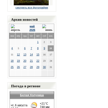
смотреть все фотографии
Архив новостей
май
2026
пон
втр
срд
чет
пят
суб
вск
1
2
3
4
6
7
8
9
5
10
12
13
14
15
11
16
17
18
19
20
21
22
23
24
25
26
27
28
29
30
31
Погода в регионе
Белая Холуница