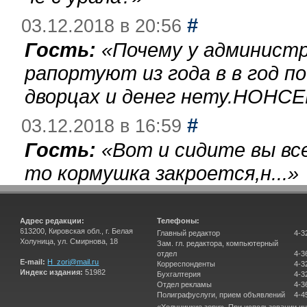
#
03.12.2018 в 20:56
Гость:
«
Почему у администр
рапортуют из года в в год п
дворцах и денег нету.НОНСЕ
#
03.12.2018 в 16:59
Гость:
«
Вот и сидите вы вс
то кормушка закроется,н...
»
Адрес редакции:
Телефоны:
613200, Кировская обл., г. Белая
Главный редактор
4-3
Холуница, ул. Смирнова, 18
Зам. гл. редактора, компьютерный
отдел
4-3
E-mail:
H_zori@mail.ru
Корреспонденты
4-3
Индекс издания:
51982
Бухгалтерия
4-3
Отдел рекламы
4-3
Полиграфуслуги, прием объявлений
4-4