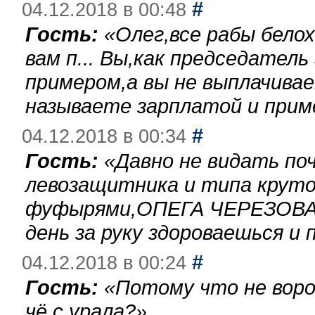
#
04.12.2018 в 00:48
Гость:
«
Олег,все рабы бело
вам п... Вы,как председател
примером,а вы не выплачива
называете зарплатой и при
#
04.12.2018 в 00:34
Гость:
«
Давно не видать по
левозащитника и типа круто
фуфырями,ОПЕГА ЧЕРЕЗОВА-
день за руку здороваешься и п
#
04.12.2018 в 00:24
Гость:
«
Потому что не воро
чё с урала?
»