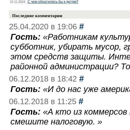
С чем обратились бы к детям?
15.11.2024
Последние комментарии
#
25.04.2020 в 19:06
Гость:
«
Работникам культу
субботник, убирать мусор, г
этом средств защиты. Инте
районной администрации? То
#
06.12.2018 в 18:42
Гость:
«
И до нас уже америк
#
06.12.2018 в 11:25
Гость:
«
А кто из коммерсов
смешите налоговую.
»