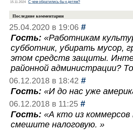
С чем обратились бы к детям?
15.11.2024
Последние комментарии
#
25.04.2020 в 19:06
Гость:
«
Работникам культу
субботник, убирать мусор, г
этом средств защиты. Инте
районной администрации? То
#
06.12.2018 в 18:42
Гость:
«
И до нас уже америк
#
06.12.2018 в 11:25
Гость:
«
А кто из коммерсов
смешите налоговую.
»