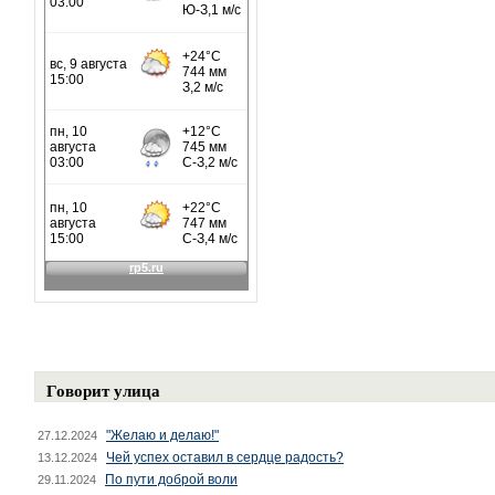
Говорит улица
"Желаю и делаю!"
27.12.2024
Чей успех оставил в сердце радость?
13.12.2024
По пути доброй воли
29.11.2024