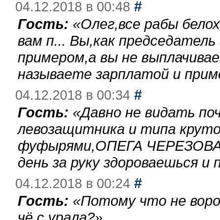
#
04.12.2018 в 00:48
Гость:
«
Олег,все рабы бело
вам п... Вы,как председател
примером,а вы не выплачива
называете зарплатой и при
#
04.12.2018 в 00:34
Гость:
«
Давно не видать по
левозащитника и типа круто
фуфырями,ОПЕГА ЧЕРЕЗОВА-
день за руку здороваешься и п
#
04.12.2018 в 00:24
Гость:
«
Потому что не воро
чё с урала?
»