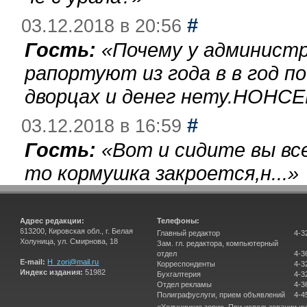
#
03.12.2018 в 20:56
Гость:
«
Почему у администр
рапортуют из года в в год п
дворцах и денег нету.НОНСЕ
#
03.12.2018 в 16:59
Гость:
«
Вот и сидите вы вс
то кормушка закроется,н...
»
Адрес редакции:
Телефоны:
613200, Кировская обл., г. Белая
Главный редактор
4-3
Холуница, ул. Смирнова, 18
Зам. гл. редактора, компьютерный
отдел
4-3
E-mail:
H_zori@mail.ru
Корреспонденты
4-3
Индекс издания:
51982
Бухгалтерия
4-3
Отдел рекламы
4-3
Полиграфуслуги, прием объявлений
4-4