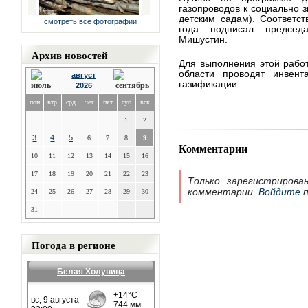
газопроводов к социально 
детским садам). Соответс
смотреть все фотографии
года подписал председ
Мишустин.
Архив новостей
Для выполнения этой рабо
области проводят инвент
август
газификации.
2026
пон
втр
срд
чет
пят
суб
вск
1
2
3
4
5
6
7
8
9
Комментарии
10
11
12
13
14
15
16
17
18
19
20
21
22
23
Только зарегистрирова
комментарии.
Войдите
п
24
25
26
27
28
29
30
31
Погода в регионе
Белая Холуница