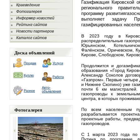
Газификация Кировской о
Краеведение
регионального правитель
Фотогалерея
программу развития
газосн
Информер новостей
выполняет
задачу Пр
газифицированных населен
Рейтинг сайтов
Новости партнеров
В 2023 году в Кировск
Каталог сайтов
распределительные газопро
Юрьянском, Котельничс
Фалёнском, Оричевском, Ку
Доска объявлений
Кирове, Слободском, Киров
Продам
Услуги
Продолжится и догазифика
образования «Город Киров
Александр Соколов догово
Куплю
Работа
«Газпром». Первые четыре 
и Нижнее Скопино) уже газ
Авто-
почти 6 км магистралей.
Разное
объявления
газопроводы к земельным
центра, в которых проживаю
Фотогалерея
По всем населенным пу
разрабатывается проектн
проектные работы, предва
газопроводов.
С 1 марта 2023 года по
Путина по программе до