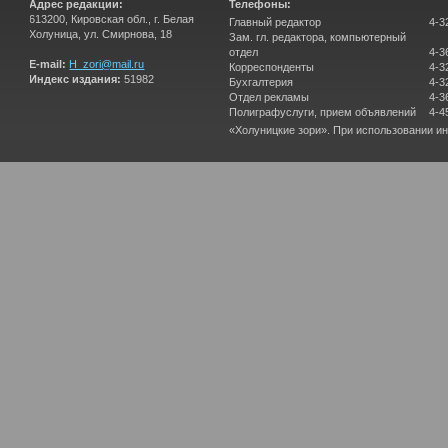
Адрес редакции:
Телефоны:
613200, Кировская обл., г. Белая
Главный редактор
4-3
Холуница, ул. Смирнова, 18
Зам. гл. редактора, компьютерный
отдел
4-3
E-mail:
H_zori@mail.ru
Корреспонденты
4-3
Индекс издания:
51982
Бухгалтерия
4-3
Отдел рекламы
4-3
Полиграфуслуги, прием объявлений
4-4
«Холуницкие зори». При использовании и