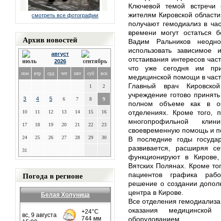
Ключевой темой встречи 
жителям Кировской области
смотреть все фотографии
получают гемодиализ в час
времени могут остаться 
Архив новостей
Вадим Ральников неодно
использовать зависимое 
август
отстаивания интересов час
2026
что уже сегодня им при
пон
втр
срд
чет
пят
суб
вск
медицинской помощи в част
Главный врач Кировско
1
2
учреждение готово принять
3
4
5
6
7
8
9
полном объеме как в о
отделениях. Кроме того, 
10
11
12
13
14
15
16
многопрофильной клин
17
18
19
20
21
22
23
своевременную помощь и п
24
25
26
27
28
29
30
В последние годы государ
развивается, расширяя с
31
функционируют в Кирове,
Вятских Полянах. Кроме то
Погода в регионе
пациентов графика раб
решение о создании дополн
центра в Кирове.
Белая Холуница
Все отделения гемодиализа
оказания медицинско
оборудованием.