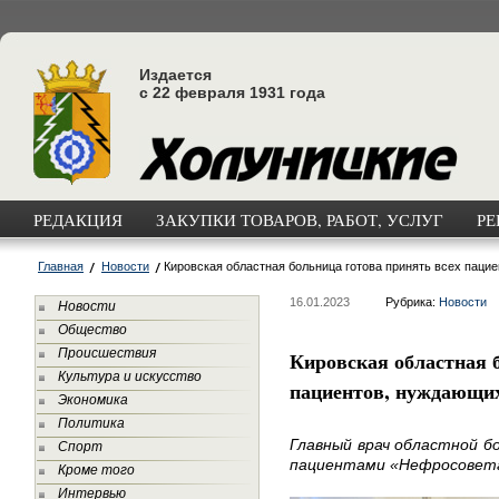
Издается
с 22 февраля 1931 года
РЕДАКЦИЯ
ЗАКУПКИ ТОВАРОВ, РАБОТ, УСЛУГ
РЕ
Главная
Новости
Кировская областная больница готова принять всех паци
16.01.2023
Рубрика:
Новости
Новости
Общество
Происшествия
Кировская областная 
Культура и искусство
пациентов, нуждающих
Экономика
Политика
Главный врач областной б
Спорт
пациентами «Нефросовет
Кроме того
Интервью