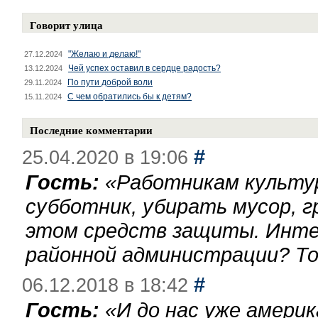
Говорит улица
"Желаю и делаю!"
27.12.2024
Чей успех оставил в сердце радость?
13.12.2024
По пути доброй воли
29.11.2024
С чем обратились бы к детям?
15.11.2024
Последние комментарии
#
25.04.2020 в 19:06
Гость:
«
Работникам культу
субботник, убирать мусор, г
этом средств защиты. Инте
районной администрации? То
#
06.12.2018 в 18:42
Гость:
«
И до нас уже америк