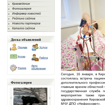
Краеведение
Фотогалерея
Информер новостей
Рейтинг сайтов
Новости партнеров
Каталог сайтов
Доска объявлений
Продам
Услуги
Куплю
Работа
Авто-
Разное
объявления
Сегодня, 16 января, в Кир
состоялась встреча пацие
Фотогалерея
дополнительного професси
главным врачом областной 
государственная служба 
мероприятии также при
здравоохранения Кировской
МЧУ ДПО «Нефросовет».