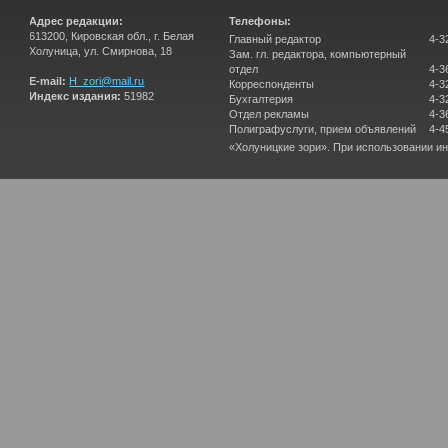
Адрес редакции:
Телефоны:
613200, Кировская обл., г. Белая
Главный редактор
4-3
Холуница, ул. Смирнова, 18
Зам. гл. редактора, компьютерный
отдел
4-3
E-mail:
H_zori@mail.ru
Корреспонденты
4-3
Индекс издания:
51982
Бухгалтерия
4-3
Отдел рекламы
4-3
Полиграфуслуги, прием объявлений
4-4
«Холуницкие зори». При использовании и