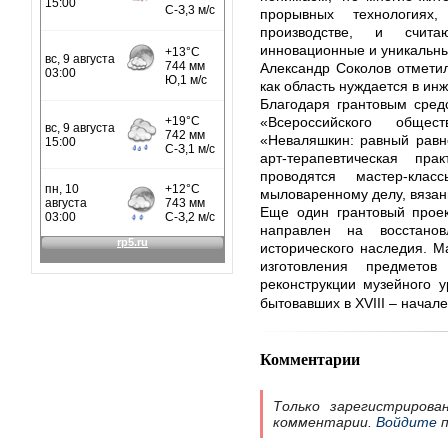
прорывных технология
производстве, и счита
инновационные и уникальны
Александр Соколов отметил,
как область нуждается в ин
Благодаря грантовым сред
«Всероссийского общес
«Неваляшкин: равный равн
арт-терапевтическая пр
проводятся мастер-кла
мыловаренному делу, вязан
Еще один грантовый проек
направлен на восстано
исторического наследия. М
изготовления предмето
реконструкции музейного 
бытовавших в XVIII – начале
Комментарии
Только зарегистрирова
комментарии.
Войдите
п