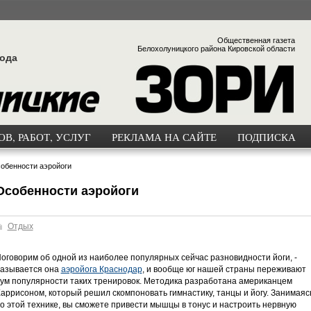
Общественная газета
Белохолуницкого района Кировской области
года
В, РАБОТ, УСЛУГ
РЕКЛАМА НА САЙТЕ
ПОДПИСКА
обенности аэройоги
Особенности аэройоги
Отдых
оговорим об одной из наиболее популярных сейчас разновидности йоги, -
азывается она
аэройога Краснодар
, и вообще юг нашей страны переживают
ум популярности таких тренировок. Методика разработана американцем
аррисоном, который решил скомпоновать гимнастику, танцы и йогу. Занимаяс
о этой технике, вы сможете привести мышцы в тонус и настроить нервную