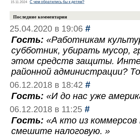
С чем обратились бы к детям?
15.11.2024
Последние комментарии
#
25.04.2020 в 19:06
Гость:
«
Работникам культу
субботник, убирать мусор, г
этом средств защиты. Инте
районной администрации? То
#
06.12.2018 в 18:42
Гость:
«
И до нас уже америк
#
06.12.2018 в 11:25
Гость:
«
А кто из коммерсов
смешите налоговую.
»