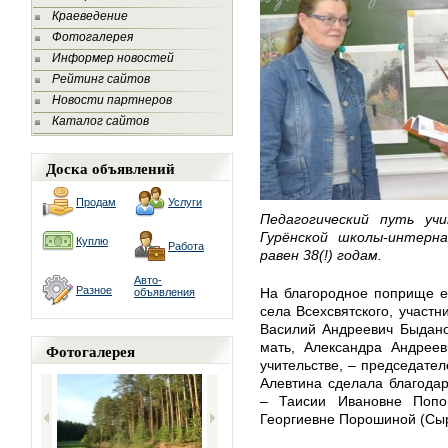
Краеведение
Фотогалерея
Информер новостей
Рейтинг сайтов
Новости партнеров
Каталог сайтов
Доска объявлений
Продам
Услуги
Педагогический путь уч
Гурёнской школы-интерн
Куплю
Работа
равен 38(!) годам.
Авто-
Разное
На благородное поприще е
объявления
села Всехсвятского, участн
Василий Андреевич Быдано
мать, Александра Андреев
Фотогалерея
учительстве, – председате
Алевтина сделала благода
– Таисии Ивановне Попо
Георгиевне Порошиной (Сыр