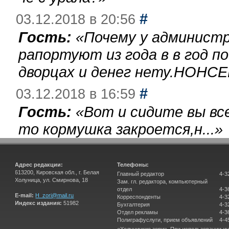
#
03.12.2018 в 20:56
Гость:
«
Почему у администр
рапортуют из года в в год п
дворцах и денег нету.НОНСЕ
#
03.12.2018 в 16:59
Гость:
«
Вот и сидите вы вс
то кормушка закроется,н...
»
Адрес редакции:
Телефоны:
613200, Кировская обл., г. Белая
Главный редактор
4-3
Холуница, ул. Смирнова, 18
Зам. гл. редактора, компьютерный
отдел
4-3
E-mail:
H_zori@mail.ru
Корреспонденты
4-3
Индекс издания:
51982
Бухгалтерия
4-3
Отдел рекламы
4-3
Полиграфуслуги, прием объявлений
4-4