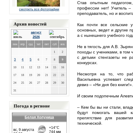
Став опытным педагогом
профессии нет! Учитель – 
смотреть все фотографии
преподаватель, но и воспит
Архив новостей
Как почти все сельские у
основных, ведет и другие 
август
а с нынешнего учебного год
2026
пон
втр
срд
чет
пят
суб
вск
Не в тягость для А.В. Зыря
походы с учениками, в том
1
2
с детьми стенгазеты не р
3
4
5
6
7
8
9
конкурсах.
10
11
12
13
14
15
16
Несмотря на то, что ра
17
18
19
20
21
22
23
Васильевна успевает сле
24
25
26
27
28
29
30
девиз – «Ни дня без книги!».
31
И своим подопечным Алевти
Погода в регионе
– Кем бы вы ни стали, вла
будут помогать вашей к
Белая Холуница
препятствие для развит
технической.