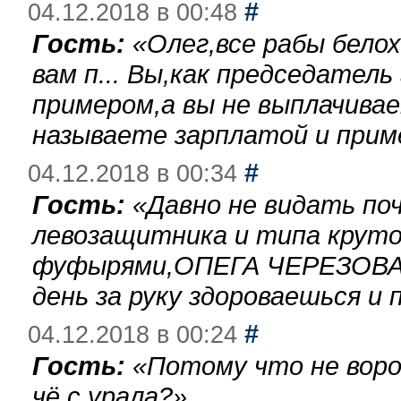
#
04.12.2018 в 00:48
Гость:
«
Олег,все рабы бело
вам п... Вы,как председател
примером,а вы не выплачива
называете зарплатой и при
#
04.12.2018 в 00:34
Гость:
«
Давно не видать по
левозащитника и типа круто
фуфырями,ОПЕГА ЧЕРЕЗОВА-
день за руку здороваешься и п
#
04.12.2018 в 00:24
Гость:
«
Потому что не воро
чё с урала?
»