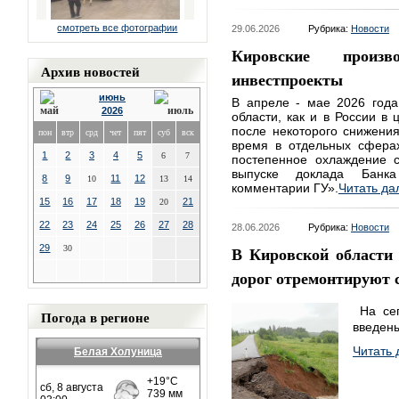
смотреть все фотографии
29.06.2026
Рубрика:
Новости
Кировские произв
Архив новостей
инвестпроекты
июнь
В апреле - мае 2026 года
2026
области, как и в России в
после некоторого снижения
пон
втр
срд
чет
пят
суб
вск
время в отдельных сфера
1
2
3
4
5
6
7
постепенное охлаждение с
выпуске доклада Банка
8
9
11
12
10
13
14
комментарии ГУ».
Читать да
15
16
17
18
19
21
20
22
23
24
25
26
27
28
28.06.2026
Рубрика:
Новости
В Кировской области
29
30
дорог отремонтируют 
На сег
Погода в регионе
введены
Читать 
Белая Холуница