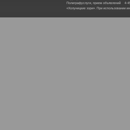
Полиграфуслуги, прием объявлений
4-4
«Холуницкие зори». При использовании и