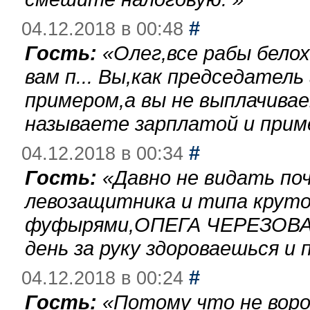
#
04.12.2018 в 00:48
Гость:
«
Олег,все рабы бело
вам п... Вы,как председател
примером,а вы не выплачива
называете зарплатой и при
#
04.12.2018 в 00:34
Гость:
«
Давно не видать по
левозащитника и типа круто
фуфырями,ОПЕГА ЧЕРЕЗОВА-
день за руку здороваешься и п
#
04.12.2018 в 00:24
Гость:
«
Потому что не воро