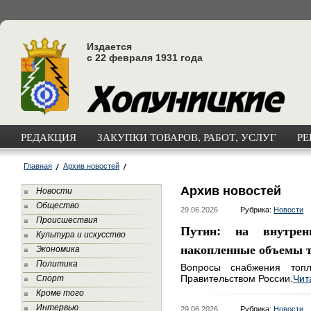
Издается
с 22 февраля 1931 года
РЕДАКЦИЯ
ЗАКУПКИ ТОВАРОВ, РАБОТ, УСЛУГ
РЕ
Главная
Архив новостей
Архив новостей
Новости
Общество
29.06.2026
Рубрика:
Новости
Происшествия
Путин: на внутрен
Культура и искусство
накопленные объемы 
Экономика
Политика
Вопросы снабжения топ
Правительством России.
Чит
Спорт
Кроме того
Интервью
29.06.2026
Рубрика:
Новости