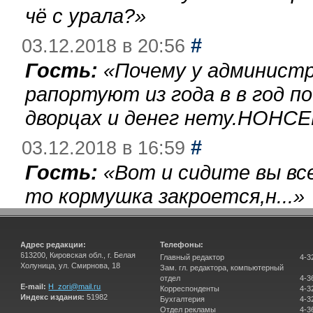
чё с урала?
»
#
03.12.2018 в 20:56
Гость:
«
Почему у администр
рапортуют из года в в год п
дворцах и денег нету.НОНСЕ
#
03.12.2018 в 16:59
Гость:
«
Вот и сидите вы вс
то кормушка закроется,н...
»
Адрес редакции:
Телефоны:
613200, Кировская обл., г. Белая
Главный редактор
4-3
Холуница, ул. Смирнова, 18
Зам. гл. редактора, компьютерный
отдел
4-3
E-mail:
H_zori@mail.ru
Корреспонденты
4-3
Индекс издания:
51982
Бухгалтерия
4-3
Отдел рекламы
4-3