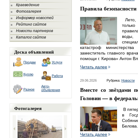
Краеведение
Правила безопасности
Фотогалерея
Информер новостей
Лето, 
Рейтинг сайтов
только
правил
Новости партнеров
воды,
Каталог сайтов
специа
катастроф министерства 
Доска объявлений
заместитель главного вра
помощи г. Кирова» Антон В
Продам
Услуги
Читать далее
Куплю
Работа
29.06.2026
Рубрика:
Новости
Авто-
Вместе со звёздами 
Разное
объявления
Головин — в федераль
Фотогалерея
В пяте
в Гос
Собяни
Белова.
Читать далее