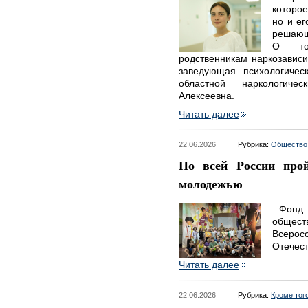
которое
но и ег
решающ
О том
родственникам наркозависи
заведующая психологичес
областной наркологиче
Алексеевна.
Читать далее
22.06.2026
Рубрика:
Общество
По всей России про
молодежью
Фонд «
общест
Всерос
Отечест
Читать далее
22.06.2026
Рубрика:
Кроме тог