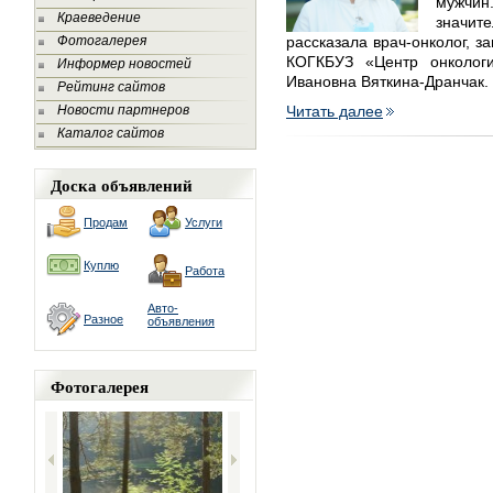
мужчин.
Краеведение
значит
Фотогалерея
рассказала врач-онколог, 
КОГКБУЗ «Центр онколог
Информер новостей
Ивановна Вяткина-Дранчак.
Рейтинг сайтов
Новости партнеров
Читать далее
Каталог сайтов
Доска объявлений
Продам
Услуги
Куплю
Работа
Авто-
Разное
объявления
Фотогалерея