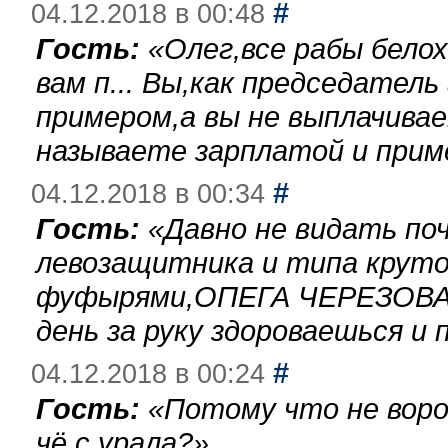
#
04.12.2018 в 00:48
Гость:
«
Олег,все рабы бело
вам п... Вы,как председател
примером,а вы не выплачива
называете зарплатой и при
#
04.12.2018 в 00:34
Гость:
«
Давно не видать по
левозащитника и типа круто
фуфырями,ОПЕГА ЧЕРЕЗОВА-
день за руку здороваешься и п
#
04.12.2018 в 00:24
Гость:
«
Потому что не воро
чё с урала?
»