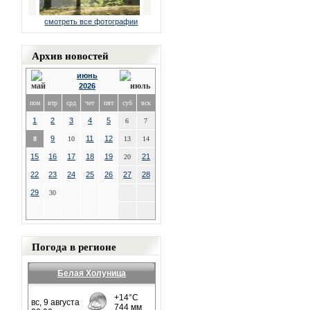
смотреть все фотографии
Архив новостей
июнь
2026
пон
втр
срд
чет
пят
суб
вск
1
2
3
4
5
6
7
9
11
12
8
10
13
14
15
16
17
18
19
21
20
22
23
24
25
26
27
28
29
30
Погода в регионе
Белая Холуница