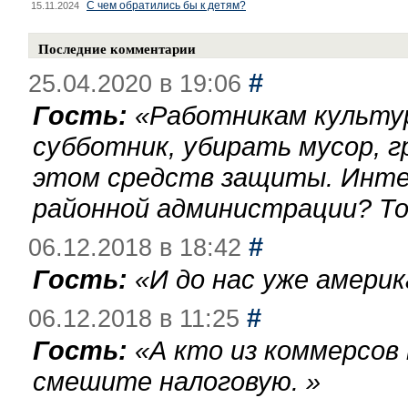
С чем обратились бы к детям?
15.11.2024
Последние комментарии
#
25.04.2020 в 19:06
Гость:
«
Работникам культу
субботник, убирать мусор, г
этом средств защиты. Инте
районной администрации? То
#
06.12.2018 в 18:42
Гость:
«
И до нас уже америк
#
06.12.2018 в 11:25
Гость:
«
А кто из коммерсов
смешите налоговую.
»