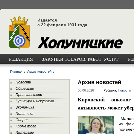
Издается
с 22 февраля 1931 года
РЕДАКЦИЯ
ЗАКУПКИ ТОВАРОВ, РАБОТ, УСЛУГ
РЕ
Главная
Архив новостей
Архив новостей
Новости
Общество
08.06.2026
Рубрика:
Новости
Происшествия
Кировский онколог
Культура и искусство
активность может убе
Экономика
Политика
Малопо
Спорт
из фак
Кроме того
появле
Интервью