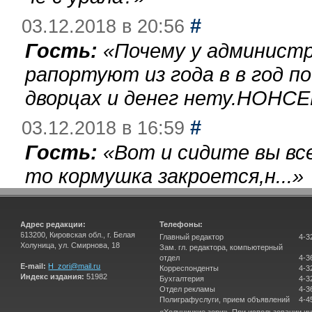
#
03.12.2018 в 20:56
Гость:
«
Почему у администр
рапортуют из года в в год п
дворцах и денег нету.НОНСЕ
#
03.12.2018 в 16:59
Гость:
«
Вот и сидите вы вс
то кормушка закроется,н...
»
Адрес редакции:
Телефоны:
613200, Кировская обл., г. Белая
Главный редактор
4-3
Холуница, ул. Смирнова, 18
Зам. гл. редактора, компьютерный
отдел
4-3
E-mail:
H_zori@mail.ru
Корреспонденты
4-3
Индекс издания:
51982
Бухгалтерия
4-3
Отдел рекламы
4-3
Полиграфуслуги, прием объявлений
4-4