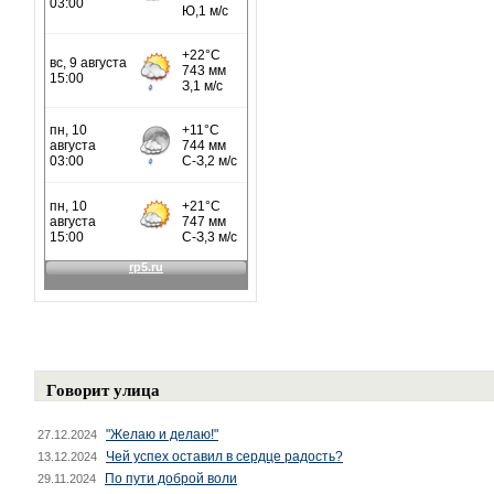
Говорит улица
"Желаю и делаю!"
27.12.2024
Чей успех оставил в сердце радость?
13.12.2024
По пути доброй воли
29.11.2024