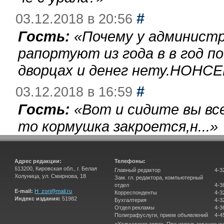
#
03.12.2018 в 20:56
Гость:
«
Почему у администр
рапортуют из года в в год п
дворцах и денег нету.НОНСЕ
#
03.12.2018 в 16:59
Гость:
«
Вот и сидите вы вс
то кормушка закроется,н...
»
Адрес редакции:
Телефоны:
613200, Кировская обл., г. Белая
Главный редактор
4-3
Холуница, ул. Смирнова, 18
Зам. гл. редактора, компьютерный
отдел
4-3
E-mail:
H_zori@mail.ru
Корреспонденты
4-3
Индекс издания:
51982
Бухгалтерия
4-3
Отдел рекламы
4-3
Полиграфуслуги, прием объявлений
4-4