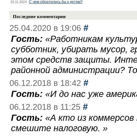
С чем обратились бы к детям?
15.11.2024
Последние комментарии
#
25.04.2020 в 19:06
Гость:
«
Работникам культу
субботник, убирать мусор, г
этом средств защиты. Инте
районной администрации? То
#
06.12.2018 в 18:42
Гость:
«
И до нас уже америк
#
06.12.2018 в 11:25
Гость:
«
А кто из коммерсов
смешите налоговую.
»