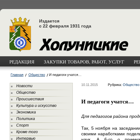
Издается
с 22 февраля 1931 года
РЕДАКЦИЯ
ЗАКУПКИ ТОВАРОВ, РАБОТ, УСЛУГ
РЕ
Главная
Общество
И педагоги учатся…
10.11.2015
Рубрика:
Общество
Новости
Общество
Происшествия
И педагоги учатся…
Культура и искусство
Экономика
Для педагогов района про
Политика
Спорт
Так, 5 ноября на заседани
Кроме того
своими наработками подели
Интервью
наук. А 6-го о прием