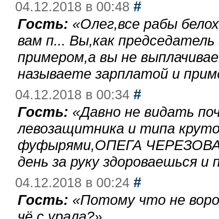
#
04.12.2018 в 00:48
Гость:
«
Олег,все рабы бело
вам п... Вы,как председател
примером,а вы не выплачива
называете зарплатой и при
#
04.12.2018 в 00:34
Гость:
«
Давно не видать по
левозащитника и типа круто
фуфырями,ОПЕГА ЧЕРЕЗОВА-
день за руку здороваешься и п
#
04.12.2018 в 00:24
Гость:
«
Потому что не воро
чё с урала?
»