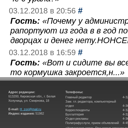
#
03.12.2018 в 20:56
Гость:
«
Почему у администр
рапортуют из года в в год п
дворцах и денег нету.НОНСЕ
#
03.12.2018 в 16:59
Гость:
«
Вот и сидите вы вс
то кормушка закроется,н...
»
Адрес редакции:
Телефоны:
613200, Кировская обл., г. Белая
Главный редактор
4-3
Холуница, ул. Смирнова, 18
Зам. гл. редактора, компьютерный
отдел
4-3
E-mail:
H_zori@mail.ru
Корреспонденты
4-3
Индекс издания:
51982
Бухгалтерия
4-3
Отдел рекламы
4-3
Полиграфуслуги, прием объявлений
4-4