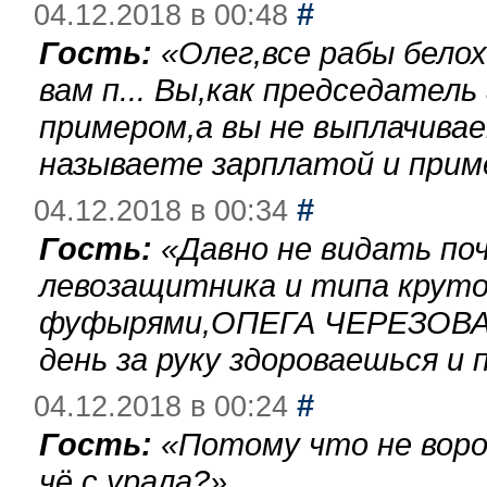
#
04.12.2018 в 00:48
Гость:
«
Олег,все рабы бело
вам п... Вы,как председател
примером,а вы не выплачива
называете зарплатой и при
#
04.12.2018 в 00:34
Гость:
«
Давно не видать по
левозащитника и типа круто
фуфырями,ОПЕГА ЧЕРЕЗОВА-
день за руку здороваешься и п
#
04.12.2018 в 00:24
Гость:
«
Потому что не воро
чё с урала?
»