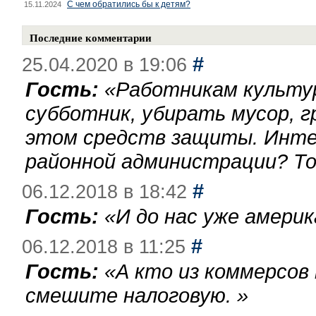
С чем обратились бы к детям?
15.11.2024
Последние комментарии
#
25.04.2020 в 19:06
Гость:
«
Работникам культу
субботник, убирать мусор, г
этом средств защиты. Инте
районной администрации? То
#
06.12.2018 в 18:42
Гость:
«
И до нас уже америк
#
06.12.2018 в 11:25
Гость:
«
А кто из коммерсов
смешите налоговую.
»