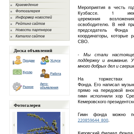
Краеведение
Мероприятия
в
честь
го
Фотогалерея
. 1
Кузбассе
ию
Информер новостей
церемония
возложения
.
Рейтинг сайтов
освободителю
В
ней
пр
председатель
Фонда
Новости партнеров
,
координаторы
которые
р
Каталог сайтов
.
СВО
Доска объявлений
-
Мы
стали
настояще
.
поддержку
и
внимание
У
Продам
Услуги
много
добрых
дел
и
сверш
Куплю
Работа
На
торжествах
.
Фонда
Его
написал
музык
Авто-
Разное
объявления
прямо
на
передовой
вно
гимн
исполнили
хор
Сре
Кемеровского
президентск
Фотогалерея
Гимн
фонда
можно
п
.
220859644_800
Кировский
филиал
фонда