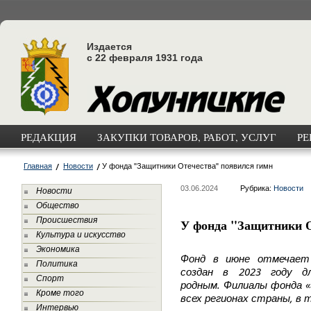
Издается
с 22 февраля 1931 года
РЕДАКЦИЯ
ЗАКУПКИ ТОВАРОВ, РАБОТ, УСЛУГ
РЕ
Главная
Новости
У фонда "Защитники Отечества" появился гимн
03.06.2024
Рубрика:
Новости
Новости
Общество
Происшествия
У фонда "Защитники О
Культура и искусство
Экономика
Фонд
в
июне
отмечает
Политика
2023
создан
в
году
д
Спорт
.
«
родным
Филиалы
фонда
Кроме того
,
всех
регионах
страны
в
Интервью