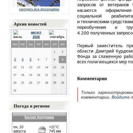
запросов
от
ветеранов
смотреть все фотографии
касаются
оформления
социальной
реабилит
и
техническими
средствам
Архив новостей
переобучения
и
тр
4 200
полученных
запросо
август
2026
пон
втр
срд
чет
пят
суб
вск
Первый заместитель пре
области Дмитрий Курдюмо
1
2
Фонда за слаженную раб
3
4
5
6
7
8
9
всех полагающихся мер по
10
11
12
13
14
15
16
17
18
19
20
21
22
23
Комментарии
24
25
26
27
28
29
30
31
Только зарегистрирова
комментарии.
Войдите
п
Погода в регионе
Белая Холуница