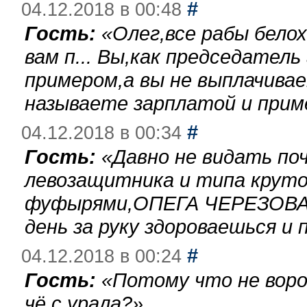
#
04.12.2018 в 00:48
Гость:
«
Олег,все рабы бело
вам п... Вы,как председател
примером,а вы не выплачива
называете зарплатой и при
#
04.12.2018 в 00:34
Гость:
«
Давно не видать по
левозащитника и типа круто
фуфырями,ОПЕГА ЧЕРЕЗОВА-
день за руку здороваешься и п
#
04.12.2018 в 00:24
Гость:
«
Потому что не воро
чё с урала?
»