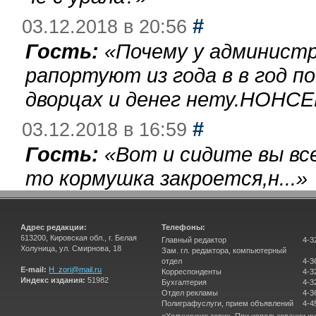
#
03.12.2018 в 20:56
Гость:
«
Почему у администр
рапортуют из года в в год п
дворцах и денег нету.НОНСЕ
#
03.12.2018 в 16:59
Гость:
«
Вот и сидите вы вс
то кормушка закроется,н...
»
Адрес редакции:
Телефоны:
613200, Кировская обл., г. Белая
Главный редактор
4-3
Холуница, ул. Смирнова, 18
Зам. гл. редактора, компьютерный
отдел
4-3
E-mail:
H_zori@mail.ru
Корреспонденты
4-3
Индекс издания:
51982
Бухгалтерия
4-3
Отдел рекламы
4-3
Полиграфуслуги, прием объявлений
4-4