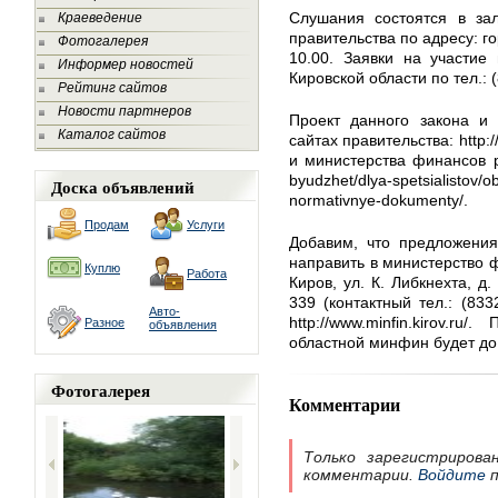
Слушания состоятся в за
Краеведение
правительства по адресу: го
Фотогалерея
10.00. Заявки на участие
Информер новостей
Кировской области по тел.: 
Рейтинг сайтов
Новости партнеров
Проект данного закона и
Каталог сайтов
сайтах правительства: http:/
и министерства финансов реги
byudzhet/dlya-spetsialistov/
Доска объявлений
normativnye-dokumenty/.
Продам
Услуги
Добавим, что предложения
направить в министерство ф
Куплю
Работа
Киров, ул. К. Либкнехта, д
339 (контактный тел.: (83
Авто-
http://www.minfin.kirov.r
Разное
объявления
областной минфин будет до 
Фотогалерея
Комментарии
Только зарегистрирова
комментарии.
Войдите
п