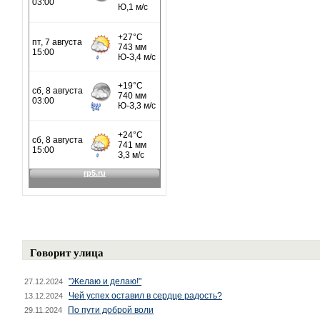
Говорит улица
"Желаю и делаю!"
27.12.2024
Чей успех оставил в сердце радость?
13.12.2024
По пути доброй воли
29.11.2024