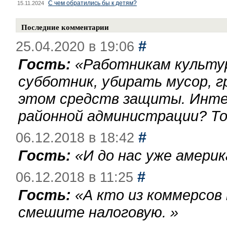
С чем обратились бы к детям?
15.11.2024
Последние комментарии
#
25.04.2020 в 19:06
Гость:
«
Работникам культу
субботник, убирать мусор, г
этом средств защиты. Инте
районной администрации? То
#
06.12.2018 в 18:42
Гость:
«
И до нас уже америк
#
06.12.2018 в 11:25
Гость:
«
А кто из коммерсов
смешите налоговую.
»