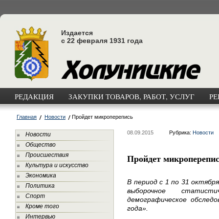
Издается
с 22 февраля 1931 года
РЕДАКЦИЯ
ЗАКУПКИ ТОВАРОВ, РАБОТ, УСЛУГ
РЕ
Главная
Новости
Пройдет микроперепись
08.09.2015
Рубрика:
Новости
Новости
Общество
Происшествия
Пройдет микроперепи
Культура и искусство
Экономика
В период с 1 по 31 октябр
Политика
выборочное статисти
Спорт
демографическое обследов
Кроме того
года».
Интервью