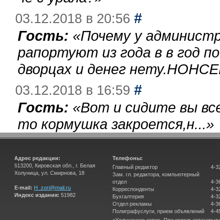
#
03.12.2018 в 20:56
Гость:
«
Почему у администр
рапортуют из года в в год п
дворцах и денег нету.НОНСЕ
#
03.12.2018 в 16:59
Гость:
«
Вот и сидите вы вс
то кормушка закроется,н...
»
Адрес редакции:
Телефоны:
613200, Кировская обл., г. Белая
Главный редактор
4-3
Холуница, ул. Смирнова, 18
Зам. гл. редактора, компьютерный
отдел
4-3
E-mail:
H_zori@mail.ru
Корреспонденты
4-3
Индекс издания:
51982
Бухгалтерия
4-3
Отдел рекламы
4-3
Полиграфуслуги, прием объявлений
4-4