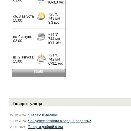
Говорит улица
"Желаю и делаю!"
27.12.2024
Чей успех оставил в сердце радость?
13.12.2024
По пути доброй воли
29.11.2024