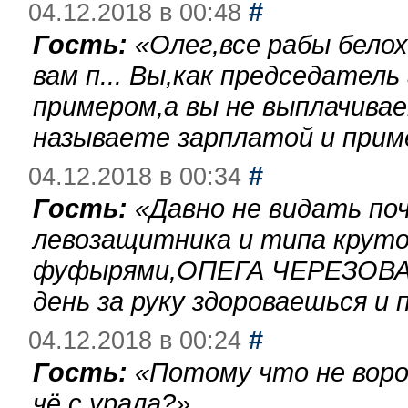
#
04.12.2018 в 00:48
Гость:
«
Олег,все рабы бело
вам п... Вы,как председател
примером,а вы не выплачива
называете зарплатой и при
#
04.12.2018 в 00:34
Гость:
«
Давно не видать по
левозащитника и типа круто
фуфырями,ОПЕГА ЧЕРЕЗОВА-
день за руку здороваешься и п
#
04.12.2018 в 00:24
Гость:
«
Потому что не воро
чё с урала?
»