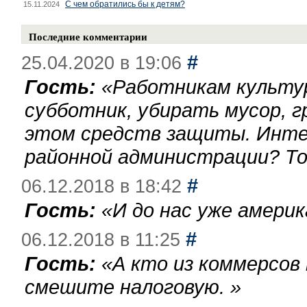
С чем обратились бы к детям?
15.11.2024
Последние комментарии
#
25.04.2020 в 19:06
Гость:
«
Работникам культу
субботник, убирать мусор, г
этом средств защиты. Инте
районной администрации? То
#
06.12.2018 в 18:42
Гость:
«
И до нас уже америк
#
06.12.2018 в 11:25
Гость:
«
А кто из коммерсов
смешите налоговую.
»