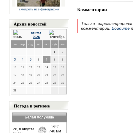
Комментарии
смотреть все фотографии
Архив новостей
Только зарегистрирова
комментарии.
Войдите
п
август
2026
пон
втр
срд
чет
пят
суб
вск
1
2
3
4
5
6
7
8
9
10
11
12
13
14
15
16
17
18
19
20
21
22
23
24
25
26
27
28
29
30
31
Погода в регионе
Белая Холуница