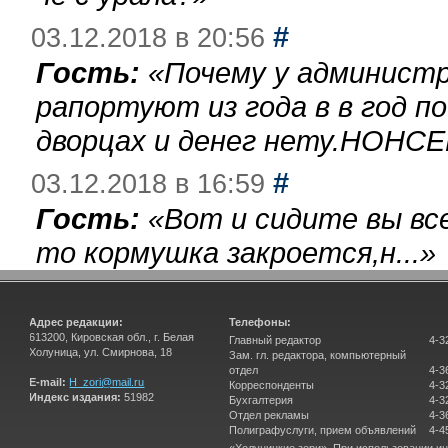
#
03.12.2018 в 20:56
Гость:
«
Почему у администр
рапортуют из года в в год п
дворцах и денег нету.НОНСЕ
#
03.12.2018 в 16:59
Гость:
«
Вот и сидите вы вс
то кормушка закроется,н...
»
Адрес редакции:
Телефоны:
613200, Кировская обл., г. Белая
Главный редактор
4-3
Холуница, ул. Смирнова, 18
Зам. гл. редактора, компьютерный
отдел
4-3
E-mail:
H_zori@mail.ru
Корреспонденты
4-3
Индекс издания:
51982
Бухгалтерия
4-3
Отдел рекламы
4-3
Полиграфуслуги, прием объявлений
4-4