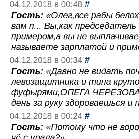
#
04.12.2018 в 00:48
Гость:
«
Олег,все рабы бело
вам п... Вы,как председател
примером,а вы не выплачива
называете зарплатой и при
#
04.12.2018 в 00:34
Гость:
«
Давно не видать по
левозащитника и типа круто
фуфырями,ОПЕГА ЧЕРЕЗОВА-
день за руку здороваешься и п
#
04.12.2018 в 00:24
Гость:
«
Потому что не воро
чё с урала?
»