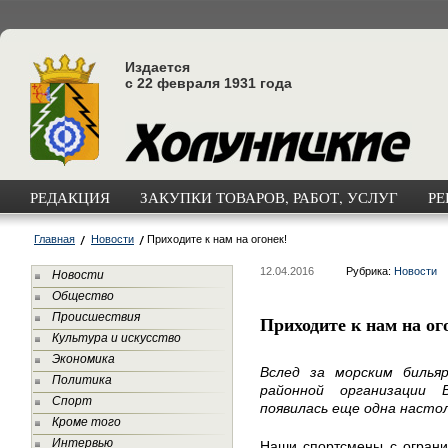
Издается
с 22 февраля 1931 года
РЕДАКЦИЯ
ЗАКУПКИ ТОВАРОВ, РАБОТ, УСЛУГ
РЕ
Главная
Новости
Приходите к нам на огонек!
12.04.2016
Рубрика:
Новости
Новости
Общество
Происшествия
Приходите к нам на ог
Культура и искусство
Экономика
Вслед за морским бильяр
Политика
районной организации 
Спорт
появилась еще одна настол
Кроме того
Интервью
Наши спортсмены с ограни