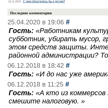
С чем обратились бы к детям?
15.11.2024
Последние комментарии
#
25.04.2020 в 19:06
Гость:
«
Работникам культу
субботник, убирать мусор, г
этом средств защиты. Инте
районной администрации? То
#
06.12.2018 в 18:42
Гость:
«
И до нас уже америк
#
06.12.2018 в 11:25
Гость:
«
А кто из коммерсов
смешите налоговую.
»