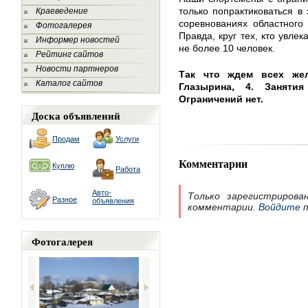
только попрактиковаться в 
Краеведение
соревнованиях областного
Фотогалерея
Правда, круг тех, кто увле
Информер новостей
не более 10 человек.
Рейтинг сайтов
Новости партнеров
Так что ждем всех же
Каталог сайтов
Глазырина, 4. Заняти
Ограничений нет.
Доска объявлений
Продам
Услуги
Комментарии
Куплю
Работа
Авто-
Только зарегистрирова
Разное
объявления
комментарии.
Войдите
п
Фотогалерея