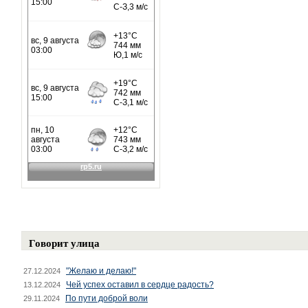
Говорит улица
"Желаю и делаю!"
27.12.2024
Чей успех оставил в сердце радость?
13.12.2024
По пути доброй воли
29.11.2024