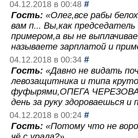
#
04.12.2018 в 00:48
Гость:
«
Олег,все рабы бело
вам п... Вы,как председател
примером,а вы не выплачива
называете зарплатой и при
#
04.12.2018 в 00:34
Гость:
«
Давно не видать по
левозащитника и типа круто
фуфырями,ОПЕГА ЧЕРЕЗОВА-
день за руку здороваешься и п
#
04.12.2018 в 00:24
Гость:
«
Потому что не воро
чё с урала?
»