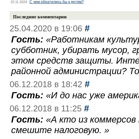
С чем обратились бы к детям?
15.11.2024
Последние комментарии
#
25.04.2020 в 19:06
Гость:
«
Работникам культу
субботник, убирать мусор, г
этом средств защиты. Инте
районной администрации? То
#
06.12.2018 в 18:42
Гость:
«
И до нас уже америк
#
06.12.2018 в 11:25
Гость:
«
А кто из коммерсов
смешите налоговую.
»