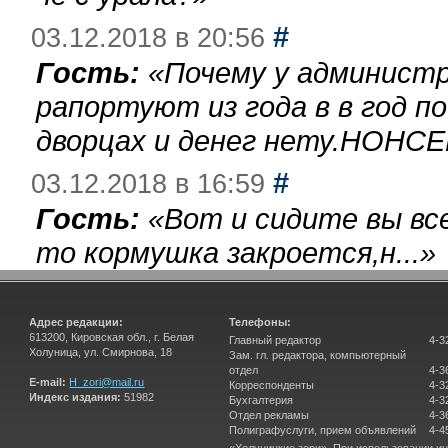
#
03.12.2018 в 20:56
Гость:
«
Почему у администр
рапортуют из года в в год п
дворцах и денег нету.НОНСЕ
#
03.12.2018 в 16:59
Гость:
«
Вот и сидите вы вс
то кормушка закроется,н...
»
Адрес редакции:
Телефоны:
613200, Кировская обл., г. Белая
Главный редактор
4-3
Холуница, ул. Смирнова, 18
Зам. гл. редактора, компьютерный
отдел
4-3
E-mail:
H_zori@mail.ru
Корреспонденты
4-3
Индекс издания:
51982
Бухгалтерия
4-3
Отдел рекламы
4-3
Полиграфуслуги, прием объявлений
4-4