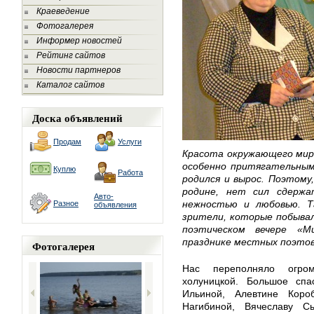
Краеведение
Фотогалерея
Информер новостей
Рейтинг сайтов
Новости партнеров
Каталог сайтов
Доска объявлений
Продам
Услуги
Красота окружающего мира
особенно притягательным
Куплю
Работа
родился и вырос. Поэтому
родине, нет сил сдержа
Авто-
нежностью и любовью. Та
Разное
объявления
зрители, которые побывал
поэтическом вечере «М
празднике местных поэтов
Фотогалерея
Нас переполняло огро
холуницкой. Большое спа
Ильиной, Алевтине Коро
Нагибиной, Вячеславу Сы