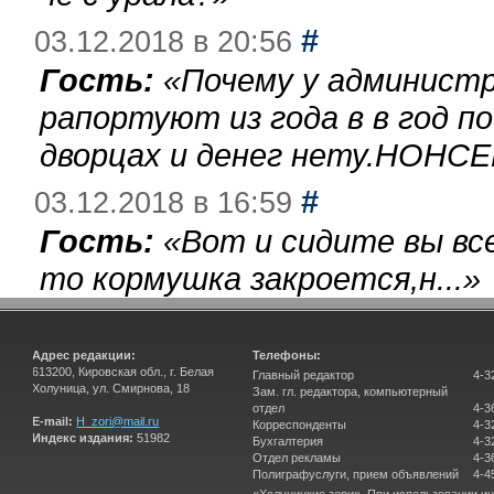
#
03.12.2018 в 20:56
Гость:
«
Почему у администр
рапортуют из года в в год п
дворцах и денег нету.НОНСЕ
#
03.12.2018 в 16:59
Гость:
«
Вот и сидите вы вс
то кормушка закроется,н...
»
Адрес редакции:
Телефоны:
613200, Кировская обл., г. Белая
Главный редактор
4-3
Холуница, ул. Смирнова, 18
Зам. гл. редактора, компьютерный
отдел
4-3
E-mail:
H_zori@mail.ru
Корреспонденты
4-3
Индекс издания:
51982
Бухгалтерия
4-3
Отдел рекламы
4-3
Полиграфуслуги, прием объявлений
4-4