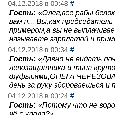
#
04.12.2018 в 00:48
Гость:
«
Олег,все рабы бело
вам п... Вы,как председател
примером,а вы не выплачива
называете зарплатой и при
#
04.12.2018 в 00:34
Гость:
«
Давно не видать по
левозащитника и типа круто
фуфырями,ОПЕГА ЧЕРЕЗОВА-
день за руку здороваешься и п
#
04.12.2018 в 00:24
Гость:
«
Потому что не воро
чё с урала?
»