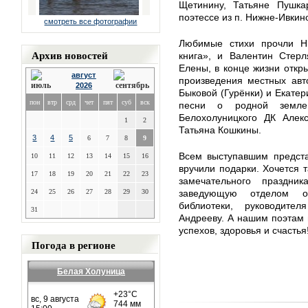
Щетинину, Татьяне Пушка
поэтессе из п. Нижне-Ивки
смотреть все фотографии
Любимые стихи прочли Н
Архив новостей
книга», и Валентин Стерл
Елены, в конце жизни откр
август
произведения местных авт
2026
Быковой (Гурёнки) и Екате
пон
втр
срд
чет
пят
суб
вск
песни о родной земле
Белохолуницкого ДК Але
1
2
Татьяна Кошкины.
3
4
5
6
7
8
9
Всем выступавшим предста
10
11
12
13
14
15
16
вручили подарки. Хочется т
17
18
19
20
21
22
23
замечательного праздни
24
25
26
27
28
29
30
заведующую отделом об
библиотеки, руководит
31
Андрееву. А нашим поэтам
успехов, здоровья и счастья
Погода в регионе
Белая Холуница