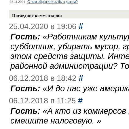
С чем обратились бы к детям?
15.11.2024
Последние комментарии
#
25.04.2020 в 19:06
Гость:
«
Работникам культу
субботник, убирать мусор, г
этом средств защиты. Инте
районной администрации? То
#
06.12.2018 в 18:42
Гость:
«
И до нас уже америк
#
06.12.2018 в 11:25
Гость:
«
А кто из коммерсов
смешите налоговую.
»